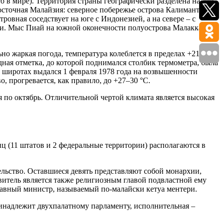
о в мире). Территория страны географически разделена на две
сточная Малайзия: северное побережье острова Калимантан с
овная соседствует на юге с Индонезией, а на севере – с
ми. Мыс Пиай на южной оконечности полуострова Малакка,
о жаркая погода, температура колеблется в пределах +21–
дная отметка, до которой поднимался столбик термометра, была
х широтах выдался 1 февраля 1978 года на возвышенности
, прогревается, как правило, до +27–30 °C.
я по октябрь. Отличительной чертой климата является высокая
 (11 штатов и 2 федеральные территории) располагаются в
ельство. Оставшиеся девять представляют собой монархии,
витель является также религиозным главой подвластной ему
главный министр, называемый по-малайски кетуа ментери.
инадлежит двухпалатному парламенту, исполнительная –