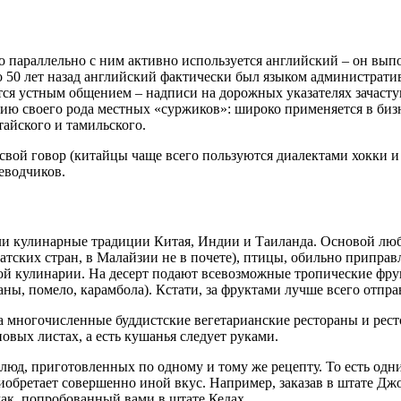
 параллельно с ним активно используется английский – он выпо
 50 лет назад английский фактически был языком административ
ется устным общением – надписи на дорожных указателях зачас
ию своего рода местных «суржиков»: широко применяется в бизн
айского и тамильского.
вой говор (китайцы чаще всего пользуются диалектами хокки и т
еводчиков.
и кулинарные традиции Китая, Индии и Таиланда. Основой любо
иатских стран, в Малайзии не в почете), птицы, обильно припра
ой кулинарии. На десерт подают всевозможные тропические фру
бананы, помело, карамбола). Кстати, за фруктами лучше всего отп
 многочисленные буддистские вегетарианские рестораны и рес
овых листах, а есть кушанья следует руками.
люд, приготовленных по одному и тому же рецепту. То есть одн
иобретает совершенно иной вкус. Например, заказав в штате Дж
мак, попробованный вами в штате Кедах.