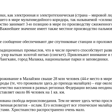
ики, как электронная и электротехническая (страна – мировой л
шего в мире мультимедийного коридора, так называемой «силико
арство занимает 3-ю позицию в мире по производству сжиженного
 Важнейшее значение имеет также местное производство пальмовог
ое сообщение обеспечивают две спутниковые станции и проложе
радиционных промыслов, что в числе прочего способствует раз
 узор выткан золотой нитью (сонгкет). Привлекают внимание и 
Лангкави, город Малакка, национальные парки и заповедники.
проживание в Малайзии свыше 28 млн человек (44-е место в мир
роды (те, что проживали здесь до прихода малайцев) – еще око
ество населения в разных регионах Федерации весьма неодинак
тавляет около 86 человек на 1 кв. км.
ована свобода вероисповедания. Тем не менее здесь четко просл
твенная религия – ислам. Его исповедует все этнические малай
истами. Христианство распространено очень мало.