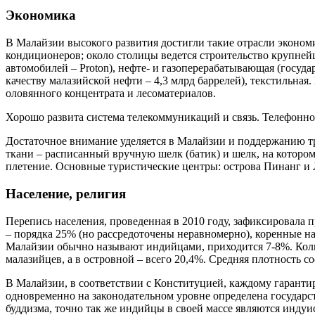
Экономика
В Малайзии высокого развития достигли такие отрасли эконом
кондиционеров; около столицы ведется строительство крупней
автомобилей – Proton), нефте- и газоперерабатывающая (госуд
качеству малазийской нефти – 4,3 млрд баррелей), текстильная.
оловянного концентрата и лесоматериалов.
Хорошо развита система телекоммуникаций и связь. Телефонн
Достаточное внимание уделяется в Малайзии и поддержанию т
ткани – расписанный вручную шелк (батик) и шелк, на котором
плетение. Основные туристические центры: острова Пинанг и 
Население, религия
Перепись населения, проведенная в 2010 году, зафиксировала 
– порядка 25% (но рассредоточены неравномерно), коренные на
Малайзии обычно называют индийцами, приходится 7-8%. Колич
малазийцев, а в островной – всего 20,4%. Средняя плотность сос
В Малайзии, в соответствии с Конституцией, каждому гарантир
одновременно на законодательном уровне определена государс
буддизма, точно так же индийцы в своей массе являются инду