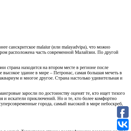
е санскритское malaiur (или malayadvipa), что можно
ором расположена часть современной Малайзии. По другой
ни страна находится на втором месте в регионе после
 высокое здание в мире – Петронас, самая большая мечеть в
 аквариум и многое другое. Страна настолько удивительная и
нгровые заросли по достоинству оценят те, кто ищет тихого
 и искатели приключений. Но и те, кто более комфортно
 суперсовременные города, самый высокий в мире небоскреб,