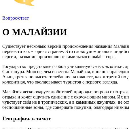
Вопрос/ответ
О МАЛАЙЗИИ
Существует несколько версий происхождения названия Малайзия
перевести как «горная страна». Это слово упоминалось индий
версии, название произошло от тамильского malai – гора.
Государство представляет собой уникальную смесь экзотики, д
Сингапура. Многое, чем известна Малайзия, вполне справедливо
Азии, третья по высоте телебашня на планете, как и третий п
колоритная, что околдовывает туристов с первого взгляда.
Малайзия легко очарует любителей природы: острова с потряс
отдыха и хочет ощутить единение с окружающим миром. Их впе
чувствует себя не в тропических, а в каменных джунглях, не 
беспошлинные зоны, где совершать покупки, благодаря низким 
География, климат