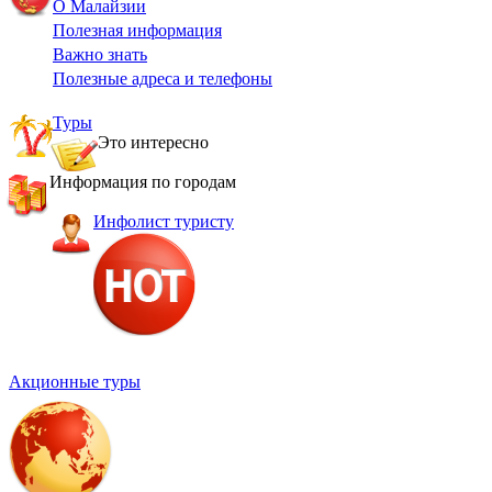
О Малайзии
Полезная информация
Важно знать
Полезные адреса и телефоны
Туры
Это интересно
Малайзия. Страна изобилия и контрастов
Информация по городам
Топ-6 лучших островов Малайзии
Борнео
Инфолист туристу
Куала-Лумпур
Лангкави
Пенанг
Акционные туры