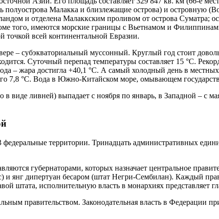
точной Азии. Его площадь составляет 329 847 кв. км (66-е мест
ь полуострова Малакка и близлежащие острова) и островную (Во
ландом и отделена Малаккским проливом от острова Суматра; остр
роме того, имеются морские границы с Вьетнамом и Филиппина
 точкой всей континентальной Евразии.
ере – субэкваториальный муссонный. Круглый год стоит довольн
ходится. Суточный перепад температуры составляет 15 °С. Рекор
года – жара достигла +40,1 °С. А самый холодный день в местны
его 7,8 °С. Вода в Южно-Китайском море, омывающем государство
в виде ливней) выпадает с ноября по январь, в Западной – с ма
ой
3 федеральные территории. Тринадцать административных единиц
равляются губернаторами, которых назначает центральное правит
с) и янг дипертуан бесаром (штат Негри-Сембилан). Каждый пра
лавой штата, исполнительную власть в монархиях представляет 
льным правительством. Законодательная власть в Федерации пр