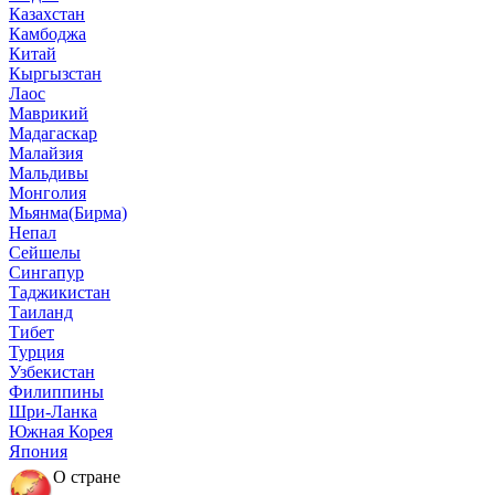
Казахстан
Камбоджа
Китай
Кыргызстан
Лаос
Маврикий
Мадагаскар
Малайзия
Мальдивы
Монголия
Мьянма(Бирма)
Непал
Сейшелы
Сингапур
Таджикистан
Таиланд
Тибет
Турция
Узбекистан
Филиппины
Шри-Ланка
Южная Корея
Япония
О стране