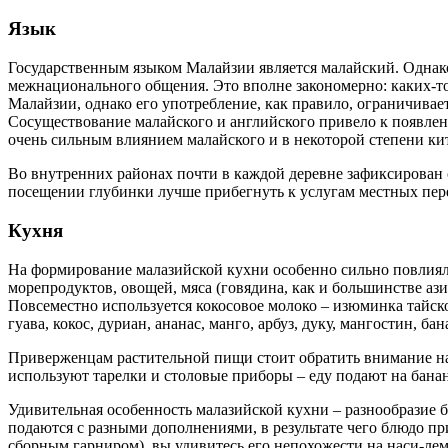
Язык
Государственным языком Малайзии является малайский. Однако
межнационального общения. Это вполне закономерно: каких-то
Малайзии, однако его употребление, как правило, ограничива
Сосуществование малайского и английского привело к появлен
очень сильным влиянием малайского и в некоторой степени кит
Во внутренних районах почти в каждой деревне зафиксирован с
посещении глубинки лучше прибегнуть к услугам местных пер
Кухня
На формирование малазийской кухни особенно сильно повлиял
морепродуктов, овощей, мяса (говядина, как и большинстве аз
Повсеместно используется кокосовое молоко – изюминка тайск
гуава, кокос, дуриан, ананас, манго, арбуз, дуку, мангостин, 
Приверженцам растительной пищи стоит обратить внимание на
используют тарелки и столовые приборы – еду подают на банан
Удивительная особенность малазийской кухни – разнообразие б
подаются с разными дополнениями, в результате чего блюдо пр
сборным гарниром), вы удивитесь его непохожести на наси-ле