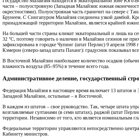
Государство Малайзия находится в экваториальной зоне Юго-Вос
части – полуостровную (Западная Малайзия: южная оконечност
окрестностями). Полуостровная часть граничит на севере с Таи
Брунеем. С Сингапуром Малайзия соединена узкой дамбой. К
принадлежащий территории Малайзии, является крайней южной
На большей части страны климат экваториальный и лишь на сев
32 °С, поэтому говорить о наличии в Малайзии сезонов не при
зафиксирована в городке Чупинг (штат Перлис) 9 апреля 1998 
Кэмерон (северо-запад штата Паханг): градусник показывал вс
В Восточной Малайзии наибольшее количество осадков (обычно 
влажность воздуха (85–95%) в течение всего года.
Административное деление, государственный стр
Федерация Малайзия в настоящее время включает 13 штатов и 
Западной Малайзии, остальные – в Восточной.
В каждом из штатов – свое руководство. Так, четыре штата уп
возглавляемые султанами (в семи штатах), раджой (штат Перли
территории. Независимо от того, кто является номинальным г
Федеральные территории управляются непосредственно центра
Кабинету министров.