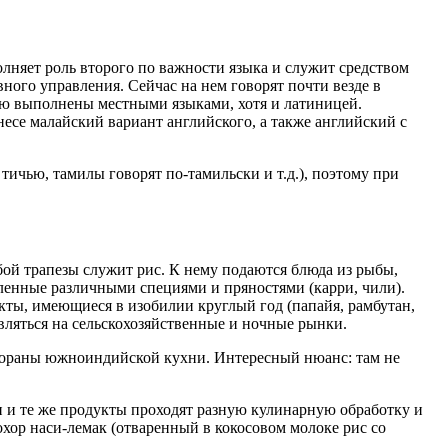
лняет роль второго по важности языка и служит средством
ного управления. Сейчас на нем говорят почти везде в
тую выполнены местными языками, хотя и латиницей.
есе малайский вариант английского, а также английский с
ичью, тамилы говорят по-тамильски и т.д.), поэтому при
й трапезы служит рис. К нему подаются блюда из рыбы,
вленные различными специями и пряностями (карри, чили).
кты, имеющиеся в изобилии круглый год (папайя, рамбутан,
равляться на сельскохозяйственные и ночные рынки.
тораны южноиндийской кухни. Интересный нюанс: там не
и и те же продукты проходят разную кулинарную обработку и
охор наси-лемак (отваренный в кокосовом молоке рис со