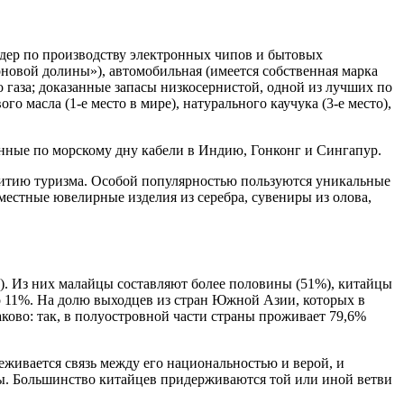
идер по производству электронных чипов и бытовых
новой долины»), автомобильная (имеется собственная марка
 газа; доказанные запасы низкосернистой, одной из лучших по
о масла (1-е место в мире), натурального каучука (3-е место),
нные по морскому дну кабели в Индию, Гонконг и Сингапур.
витию туризма. Особой популярностью пользуются уникальные
местные ювелирные изделия из серебра, сувениры из олова,
е). Из них малайцы составляют более половины (51%), китайцы
ло 11%. На долю выходцев из стран Южной Азии, которых в
ово: так, в полуостровной части страны проживает 79,6%
еживается связь между его национальностью и верой, и
цы. Большинство китайцев придерживаются той или иной ветви