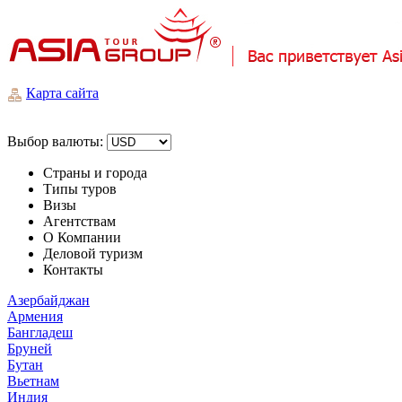
Карта сайта
Выбор валюты:
Страны и города
Типы туров
Визы
Агентствам
О Компании
Деловой туризм
Контакты
Азербайджан
Армения
Бангладеш
Бруней
Бутан
Вьетнам
Индия