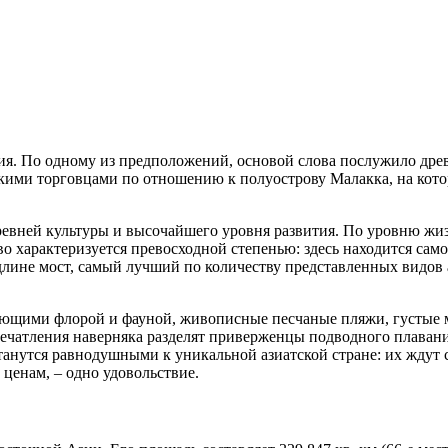
. По одному из предположений, основой слова послужило древне
скими торговцами по отношению к полуострову Малакка, на кот
ревней культуры и высочайшего уровня развития. По уровню жиз
 характеризуется превосходной степенью: здесь находится самое
о длине мост, самый лучший по количеству представленных видов
ающими флорой и фауной, живописные песчаные пляжи, густые ма
чатления наверняка разделят приверженцы подводного плавания
останутся равнодушными к уникальной азиатской стране: их ждут
ценам, – одно удовольствие.