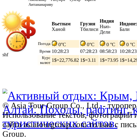
Антананариву
Индия
Вьетнам
Грузия
Индоне
Нью-
Ханой
Тбилиси
Бали
Дели
Погода
0°C
0°C
0 °C
0 °C
10:28:24
07:28:24
08:58:24
10:28:24
Время
shf
Курс
1$=22,776.82
1$=3.11
1$=73.95
1$=14,2
валют
© Asia Tour Group Co., Ltd. - туропе
Использование текстов, фотографий 
сайта asiatourgroup.com только с пи
Group.