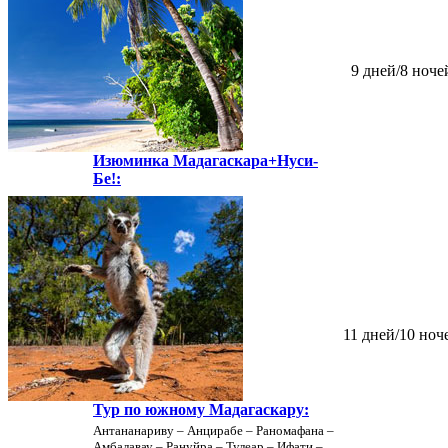
9 дней/8 ноче
Изюминка Мадагаскара+Нуси-
Бе!:
11 дней/10 ноч
Тур по южному Мадагаскару:
Антананариву – Анцирабе – Раномафана –
Амбалавау – Рануйра – Тулеар – Ифати –