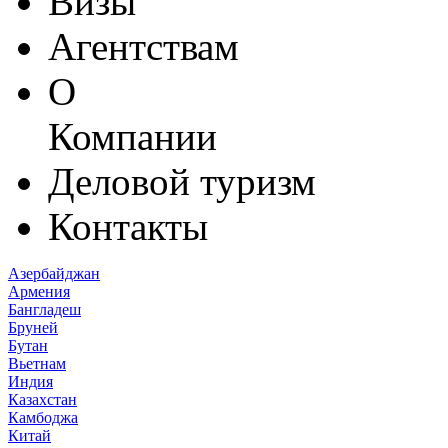
Визы
Агентствам
О
Компании
Деловой туризм
Контакты
Азербайджан
Армения
Бангладеш
Бруней
Бутан
Вьетнам
Индия
Казахстан
Камбоджа
Китай