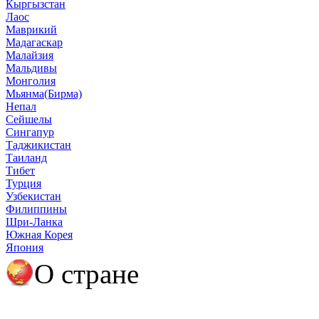
Кыргызстан
Лаос
Маврикий
Мадагаскар
Малайзия
Мальдивы
Монголия
Мьянма(Бирма)
Непал
Сейшелы
Сингапур
Таджикистан
Таиланд
Тибет
Турция
Узбекистан
Филиппины
Шри-Ланка
Южная Корея
Япония
О стране
О Мадагаскаре
Полезная информация