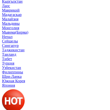
Кыргызстан
Лаос
Маврикий
Мадагаскар
Малайзия
Мальдивы
Монголия
Мьянма(Бирма)
Непал
Сейшелы
Сингапур
Таджикистан
Таиланд
Тибет
Турция
Узбекистан
Филиппины
Шри-Ланка
Южная Корея
Япония