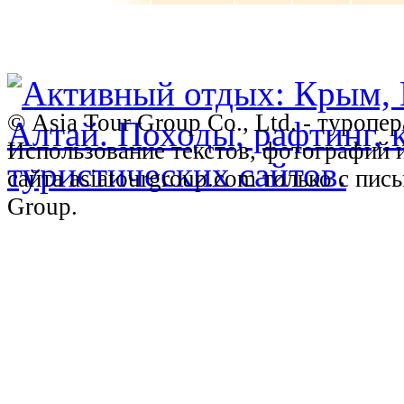
© Asia Tour Group Co., Ltd. - туропе
Использование текстов, фотографий 
сайта asiatourgroup.com только с пи
Group.