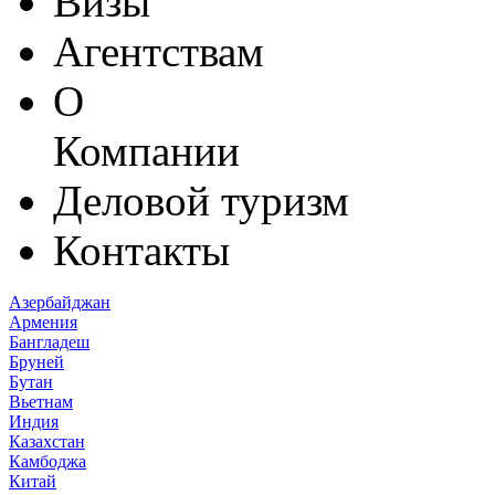
Визы
Агентствам
О
Компании
Деловой туризм
Контакты
Азербайджан
Армения
Бангладеш
Бруней
Бутан
Вьетнам
Индия
Казахстан
Камбоджа
Китай