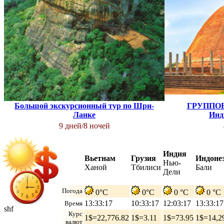
Большой экскурсионный тур по Шри-
ГРУППОВ
Ланке
Инд
9 дней/8 ночей
Индия
Вьетнам
Грузия
Индоне
Нью-
Ханой
Тбилиси
Бали
Дели
Погода
0°C
0°C
0 °C
0 °C
13:33:18
10:33:18
12:03:18
13:33:18
Время
shf
Курс
1$=22,776.82
1$=3.11
1$=73.95
1$=14,2
валют