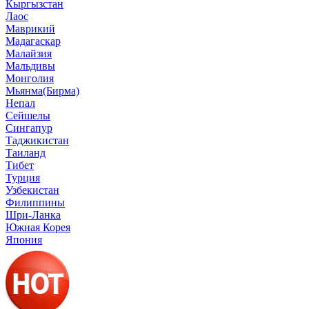
Кыргызстан
Лаос
Маврикий
Мадагаскар
Малайзия
Мальдивы
Монголия
Мьянма(Бирма)
Непал
Сейшелы
Сингапур
Таджикистан
Таиланд
Тибет
Турция
Узбекистан
Филиппины
Шри-Ланка
Южная Корея
Япония