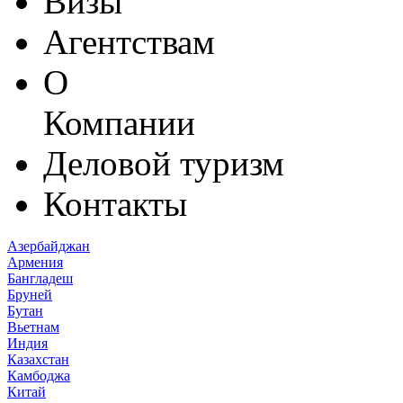
Визы
Агентствам
О
Компании
Деловой туризм
Контакты
Азербайджан
Армения
Бангладеш
Бруней
Бутан
Вьетнам
Индия
Казахстан
Камбоджа
Китай