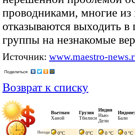
проводниками, многие из
отказываются выходить в 
группы на незнакомые ве
Источник:
www.maestro-news.r
Поделиться
Возврат к списку
Индия
Вьетнам
Грузия
Индоне
Нью-
Ханой
Тбилиси
Бали
Дели
Погода
0°C
0°C
0 °C
0 °C