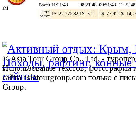
11:21:49
08:21:49
09:51:49
11:21:49
Время
shf
Курс
1$=22,776.82
1$=3.11
1$=73.95
1$=14,2
валют
© Asia Tour Group Co., Ltd. - туропе
Использование текстов, фотографий 
сайта asiatourgroup.com только с пи
Group.