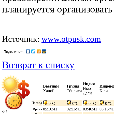
планируется организовать
Источник:
www.otpusk.com
Поделиться
Возврат к списку
Индия
Вьетнам
Грузия
Индоне
Нью-
Ханой
Тбилиси
Бали
Дели
Погода
0°C
0°C
0 °C
0 °C
05:16:42
02:16:42
03:46:42
05:16:42
Время
shf