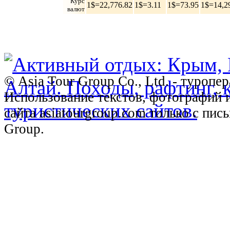
Курс
1$=22,776.82
1$=3.11
1$=73.95
1$=14,2
валют
© Asia Tour Group Co., Ltd. - туропе
Использование текстов, фотографий 
сайта asiatourgroup.com только с пи
Group.