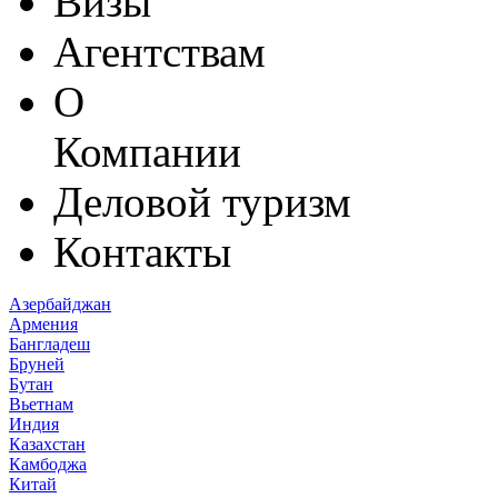
Визы
Агентствам
О
Компании
Деловой туризм
Контакты
Азербайджан
Армения
Бангладеш
Бруней
Бутан
Вьетнам
Индия
Казахстан
Камбоджа
Китай