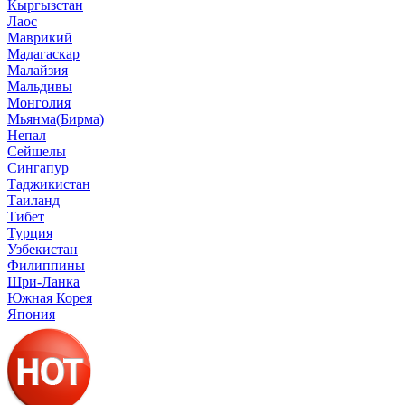
Кыргызстан
Лаос
Маврикий
Мадагаскар
Малайзия
Мальдивы
Монголия
Мьянма(Бирма)
Непал
Сейшелы
Сингапур
Таджикистан
Таиланд
Тибет
Турция
Узбекистан
Филиппины
Шри-Ланка
Южная Корея
Япония