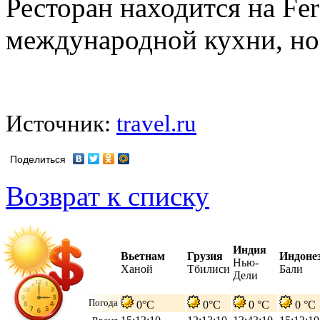
Ресторан находится на Fe
международной кухни, но 
Источник:
travel.ru
Поделиться
Возврат к списку
Индия
Вьетнам
Грузия
Индоне
Нью-
Ханой
Тбилиси
Бали
Дели
Погода
0°C
0°C
0 °C
0 °C