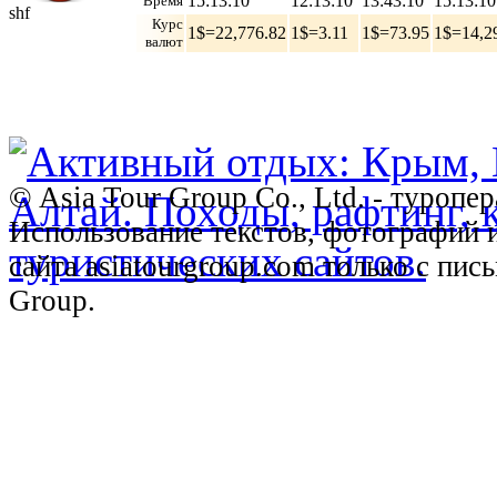
15:13:11
12:13:11
13:43:11
15:13:11
Время
shf
Курс
1$=22,776.82
1$=3.11
1$=73.95
1$=14,2
валют
© Asia Tour Group Co., Ltd. - туропе
Использование текстов, фотографий 
сайта asiatourgroup.com только с пи
Group.