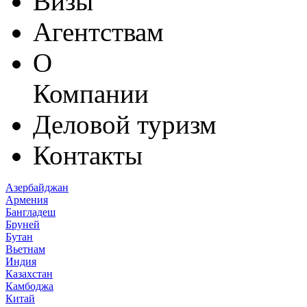
Визы
Агентствам
О
Компании
Деловой туризм
Контакты
Азербайджан
Армения
Бангладеш
Бруней
Бутан
Вьетнам
Индия
Казахстан
Камбоджа
Китай