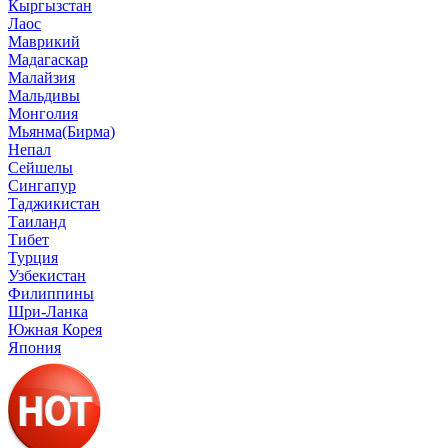
Кыргызстан
Лаос
Маврикий
Мадагаскар
Малайзия
Мальдивы
Монголия
Мьянма(Бирма)
Непал
Сейшелы
Сингапур
Таджикистан
Таиланд
Тибет
Турция
Узбекистан
Филиппины
Шри-Ланка
Южная Корея
Япония