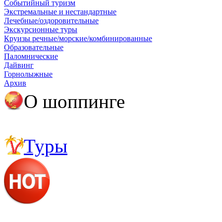
Событийный туризм
Экстремальные и нестандартные
Лечебные/оздоровительные
Экскурсионные туры
Круизы речные/морские/комбинированные
Образовательные
Паломнические
Дайвинг
Горнолыжные
Архив
О шоппинге
Шоппинг в Китае
Туры