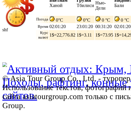
Вьетнам
Грузия
Индоне
Нью-
Ханой
Тбилиси
Бали
Дели
Погода
0°C
0°C
0 °C
0 °C
02:01:21
23:01:21
00:31:21
02:01:21
Время
shf
Курс
1$=22,776.82
1$=3.11
1$=73.95
1$=14,2
валют
© Asia Tour Group Co., Ltd. - туропе
Использование текстов, фотографий 
сайта asiatourgroup.com только с пи
Group.