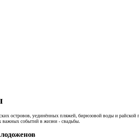
ы
ких островов, уединённых пляжей, бирюзовой воды и райской п
х важных событий в жизни - свадьбы.
олодоженов