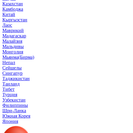
Казахстан
Камбоджа
Китай
Кыргызстан
Лаос
Маврикий
Мадагаскар
Малайзия
Мальдивы
Монголия
Мьянма(Бирма)
Непал
Сейшелы
Сингапур
Таджикистан
Таиланд
Тибет
Турция
Узбекистан
Филиппины
Шри-Ланка
Южная Корея
Япония