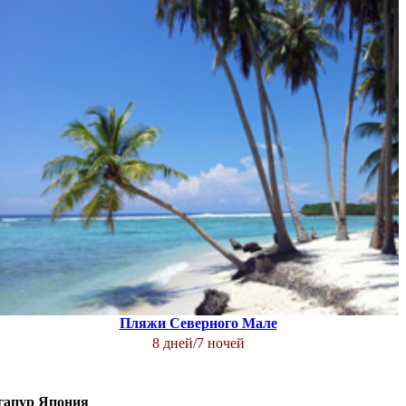
Пляжи Северного Мале
8 дней/7 ночей
гапур
Япония