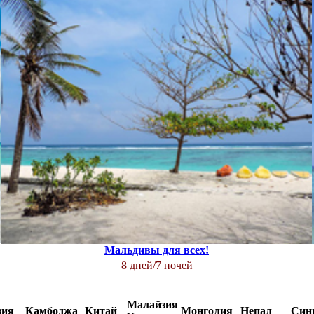
Мальдивы для всех!
8 дней/7 ночей
Малайзия
зия
Камбоджа
Китай
Монголия
Непал
Син