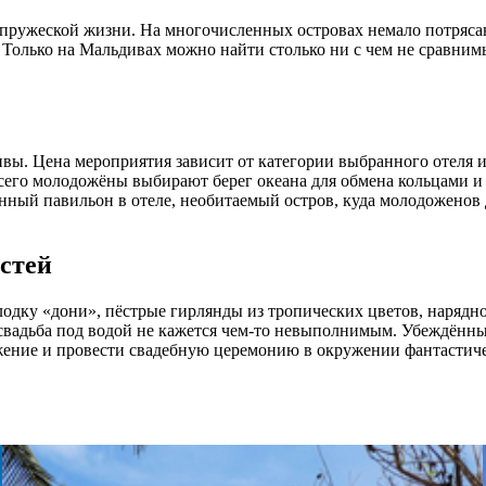
упружеской жизни. На многочисленных островах немало потряса
 Только на Мальдивах можно найти столько ни с чем не сравним
вы. Цена мероприятия зависит от категории выбранного отеля 
сего молодожёны выбирают берег океана для обмена кольцами и
ный павильон в отеле, необитаемый остров, куда молодоженов д
стей
лодку «дони», пёстрые гирлянды из тропических цветов, наряд
 свадьба под водой не кажется чем-то невыполнимым. Убеждённ
жение и провести свадебную церемонию в окружении фантастиче