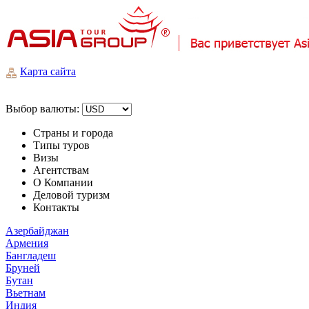
Карта сайта
Выбор валюты:
Страны и города
Типы туров
Визы
Агентствам
О Компании
Деловой туризм
Контакты
Азербайджан
Армения
Бангладеш
Бруней
Бутан
Вьетнам
Индия