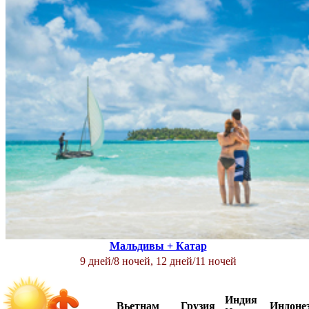
Мальдивы + Катар
9 дней/8 ночей, 12 дней/11 ночей
Индия
Вьетнам
Грузия
Индоне