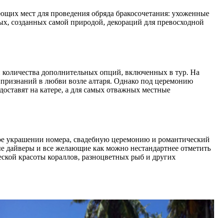
ющих мест для проведения обряда бракосочетания: ухоженные
ых, созданных самой природой, декораций для превосходной
и количества дополнительных опций, включенных в тур. На
 признаний в любви возле алтаря. Однако под церемонию
оставят на катере, а для самых отважных местные
ное украшении номера, свадебную церемонию и романтический
ые дайверы и все желающие как можно нестандартнее отметить
ской красоты кораллов, разноцветных рыб и других