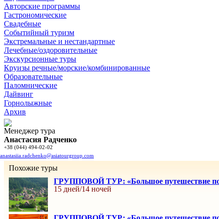
Авторские программы
Гастрономические
Свадебные
Событийный туризм
Экстремальные и нестандартные
Лечебные/оздоровительные
Экскурсионные туры
Круизы речные/морские/комбинированные
Образовательные
Паломнические
Дайвинг
Горнолыжные
Архив
Менеджер тура
Анастасия Радченко
+38 (044) 494-02-02
anastasiia.radchenko@asiatourgroup.com
Похожие туры
ГРУППОВОЙ ТУР: «Большое путешествие по
15 дней/14 ночей
ГРУППОВОЙ ТУР: «Большое путешествие по 