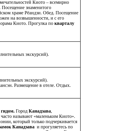
ечательностей Киото – всемирно
. Посещение знаменитого
йском храме Рёандзи. Обед.
Посещение
ожен на возвышенности, и с его
норама Киото. Прогулка по
кварталу
олнительных экскурсий).
лнительных экскурсий).
ансэн. Размещение в отеле. Отдых.
 гидом.
Город
Канадзава
,
 часто называют «маленьким Киото».
понии, который только подчеркивается
замок Канадзава
и прогуляетесь по