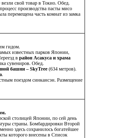
везли свой товар в Токио. Обед.
 процесс производства пасты мисо
ыла перемещена часть комнат из замка
им гидом.
 самых известных парков Японии,
Переезд в
район Асакуса и храма
ка сувениров. Обед.
нной башни – SkyTree
(634 метров).
а
.
ростным поездом синкансэн. Размещение
ом.
рской столицей Японии, по сей день
ьтуры страны. Бомбардировки Второй
менно здесь сохранилось богатейшее
екты которого внесены в Список