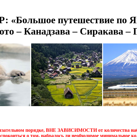
«Большое путешествие по Яп
ото – Канадзава – Сиракава – 
бязательном порядке, ВНЕ ЗАВИСИМОСТИ от количества на
еспокоиться о том, набралось ли необходимое минимальное ко