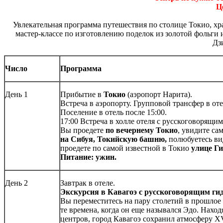
Ц
Увлекательная программа путешествия по столице Токио, хра
мастер-классе по изготовлению поделок из золотой фольги
Дз
Число
Программа
День 1
Прибытие в
Токио
(аэропорт Нарита).
Встреча в аэропорту. Групповой трансфер в отел
Поселение в отель после 15:00.
17:00 Встреча в холле отеля с русскоговорящи
Вы проедете
по вечернему Токио
, увидите с
на Сибуя, Токийскую башню,
полюбуетесь ви
проедете по самой известной в Токио
улице Ги
Питание:
ужин.
День 2
Завтрак в отеле.
Экскурсия в Кавагоэ
с русскоговорящим ги
Вы переместитесь на пару столетий в прошлое
те времена, когда он еще назывался Эдо. Нахо
центров, город Кавагоэ сохранил атмосферу XV