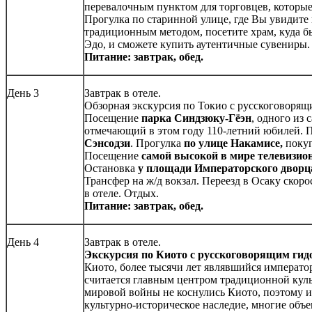
перевалочным пунктом для торговцев, которые 
Прогулка по старинной улице, где Вы увидите
традиционным методом, посетите храм, куда б
Эдо, и сможете купить аутентичные сувениры.
Питание: завтрак, обед.
День 3
Завтрак в отеле.
Обзорная экскурсия по Токио с русскоговорящ
Посещение
парка Синдзюку-Гёэн
, одного из
отмечающий в этом году 110-летний юбилей. 
Сэнсодзи
. Прогулка
по улице Накамисе,
покуп
Посещение
самой высокой в мире телевизио
Остановка
у площади Императорского дворц
Трансфер на ж/д вокзал. Переезд в Осаку ско
в отеле. Отдых.
Питание: завтрак, обед.
День 4
Завтрак в отеле.
Экскурсия по Киото с русскоговорящим гид
Киото, более тысячи лет являвшийся императо
считается главным центром традиционной кул
мировой войны не коснулись Киото, поэтому и
культурно-историческое наследие, многие объ