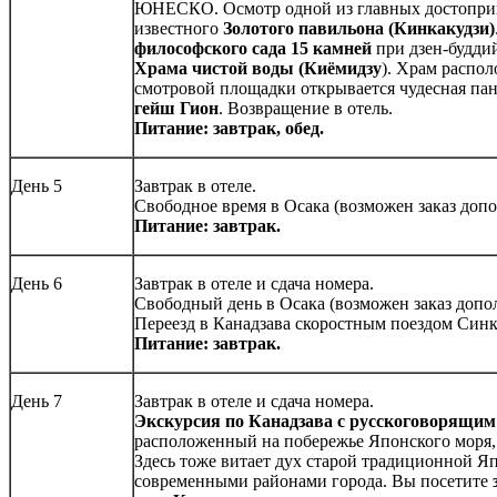
ЮНЕСКО. Осмотр одной из главных достоприм
известного
Золотого павильона (Кинкакудзи)
философского сада 15 камней
при дзен-будди
Храма чистой воды (Киёмидзу
). Храм распол
смотровой площадки открывается чудесная па
гейш Гион
. Возвращение в отель.
Питание: завтрак, обед.
День 5
Завтрак в отеле.
Свободное время в Осака (возможен заказ доп
Питание: завтрак.
День 6
Завтрак в отеле и сдача номера.
Свободный день в Осака (возможен заказ допо
Переезд в Канадзава скоростным поездом Синк
Питание: завтрак.
День 7
Завтрак в отеле и сдача номера.
Экскурсия по Канадзава с русскоговорящим
расположенный на побережье Японского моря,
Здесь тоже витает дух старой традиционной Я
современными районами города. Вы посетите