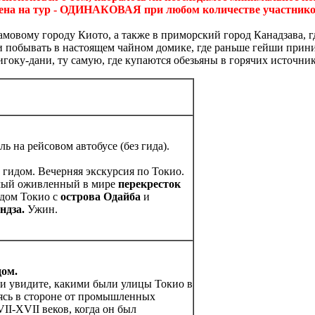
ена на тур - ОДИНАКОВАЯ при любом количестве участнико
мовому городу Киото, а также в приморский город Канадзава, г
 и побывать в настоящем чайном домике, где раньше гейши прини
игоку-дани, ту самую, где купаются обезьяны в горячих источник
ь на рейсовом автобусе (без гида).
м гидом. Вечерняя экскурсия по Токио.
амый оживленный в мире
перекресток
дом Токио с
острова Одайба
и
ндза.
Ужин.
дом.
 и увидите, какими были улицы Токио в
дясь в стороне от промышленных
II-XVII веков, когда он был