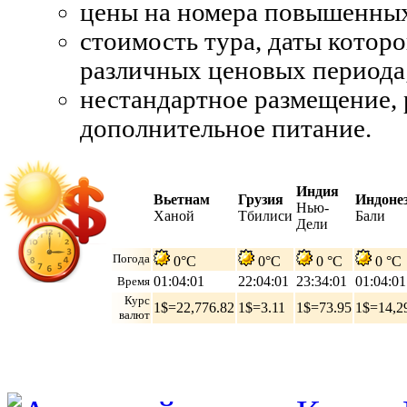
цены на номера повышенных
стоимость тура, даты которо
различных ценовых периода
нестандартное размещение, 
дополнительное питание.
Индия
Вьетнам
Грузия
Индоне
Нью-
Ханой
Тбилиси
Бали
Дели
Погода
0°C
0°C
0 °C
0 °C
01:04:01
22:04:01
23:34:01
01:04:01
Время
Курс
1$=22,776.82
1$=3.11
1$=73.95
1$=14,2
валют