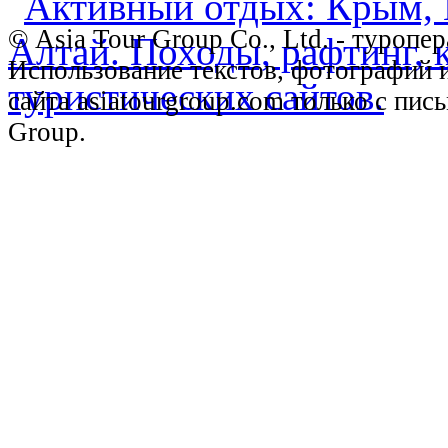
© Asia Tour Group Co., Ltd. - туропе
Использование текстов, фотографий 
сайта asiatourgroup.com только с пи
Group.