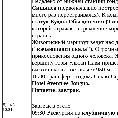
Недалеко от нижней станции гон
Синынса
(первоначально построен
много раз перестраивался). К ком
статуя Будды Объединения (Тхо
которой отражает стремление кор
страны.
Живописный маршрут ведет нас 
("качающаяся скала").
Огромная
прикосновения одного человека.
вершину горы Ульсан Пави придет
высота скалы составляет 950 м.
18:00 трансфер с гидом: Сокчо-Се
Hotel Aventree Jongno.
Питание: завтрак.
День 3
Завтрак в отеле.
10.04
09:30 Экскурсия на
клубничную 