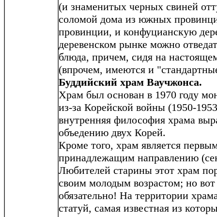
(и знаменитых черных свиней отту
соломой дома из южных провинци
провинции, и конфуцианскую дер
деревенском рынке можно отведа
блюда, причем, сидя на настояще
(впрочем, имеются и "стандартные
Буддийский храм Ваучжонса.
Храм был основан в 1970 году м
из-за Корейской войны (1950-1953 г
внутренняя философия храма выр
объедению двух Корей.
Кроме того, храм является первы
принадлежащим направлению (сек
Любителей старины этот храм пора
своим молодым возрастом; но вот
обязательно! На территории храм
статуй, самая известная из котор