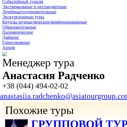
Событийный туризм
Экстремальные и нестандартные
Лечебные/оздоровительные
Экскурсионные туры
Круизы речные/морские/комбинированные
Образовательные
Паломнические
Дайвинг
Горнолыжные
Архив
Менеджер тура
Анастасия Радченко
+38 (044) 494-02-02
anastasiia.radchenko@asiatourgroup.c
Похожие туры
ГРУППОВОЙ ТУР Я