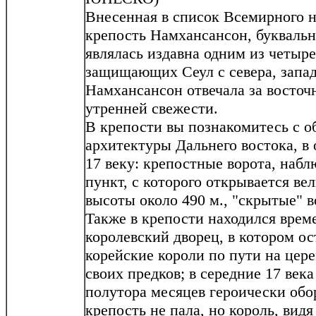
Внесенная в список Всемирного
крепость Намхансансон, буквальн
являлась издавна одним из четыр
защищающих Сеул с севера, запада
Намхансансон отвечала за восто
утренней свежести.
В крепости вы познакомитесь с о
архитектуры Дальнего востока, в
17 веку: крепостные ворота, наб
пункт, с которого открывается ве
высоты около 490 м., "скрытые" в
Также в крепости находился вре
королевский дворец, в котором о
корейские короли по пути на цер
своих предков; в середние 17 века
полутора месяцев героически обо
крепость не пала, но король, вид