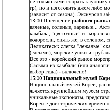
не только сами собрать клубнику и
гр), но и изготовить джем либо 
(зависит от сезона). Экскурсия за
13:00 Посещение
рыбного рынка
вяленые, соленые, вареные... Акт
камбала, "цветочные" и "королев
водоросли, опять же, в соленом, 
Деликатесы: слегка "лежалые" ск
(сасыми), морские ушки и трубачи
Все это - корейский рынок мореп
Сасыми из камбалы (или аналогичн
выбор гида) - включено!
15:00
Национальный музей Коре
Национальный музей Кореи, расп
является крупнейшим музеем стра
уникальные экспонаты, представ
Кореи с доисторических времен п
В частности, представлены эпохи 