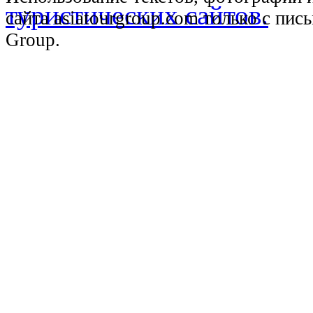
сайта asiatourgroup.com только с пи
Group.