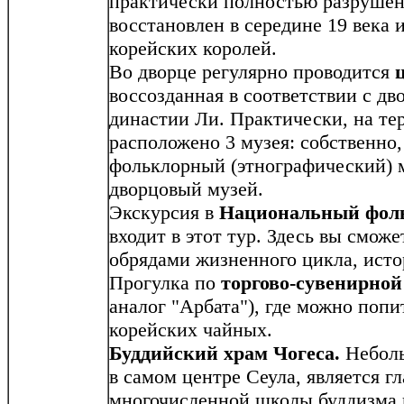
практически полностью разрушен
восстановлен в середине 19 века 
корейских королей.
Во дворце регулярно проводится
воссозданная в соответствии с д
династии Ли. Практически, на те
расположено 3 музея: собственно
фольклорный (этнографический) 
дворцовый музей.
Экскурсия в
Национальный фол
входит в этот тур. Здесь вы смож
обрядами жизненного цикла, исто
Прогулка по
торгово-сувенирной
аналог "Арбата"), где можно поп
корейских чайных.
Буддийский храм Чогеса.
Неболь
в самом центре Сеула, является 
многочисленной школы буддизма