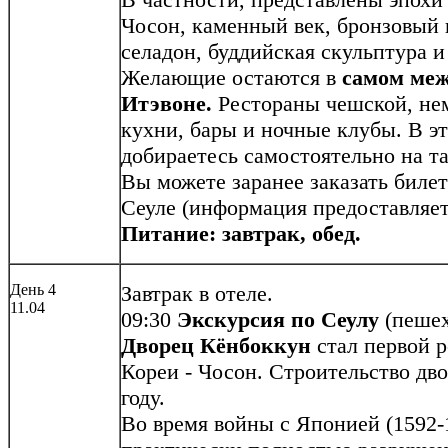
Чосон, каменный век, бронзовый в
селадон, буддийская скульптура и 
Желающие остаются в
самом меж
Итэвоне.
Рестораны чешской, нем
кухни, бары и ночные клубы. В эт
добираетесь самостоятельно на та
Вы можете заранее заказать биле
Сеуле (информация предоставляет
Питание: завтрак, обед.
День 4
Завтрак в отеле.
11.04
09:30
Экскурсия по Сеулу
(пешех
Дворец Кёнбоккун
стал первой 
Кореи - Чосон. Строительство дв
году.
Во время войны с Японией (1592-1