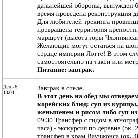
дальнейшей обороны, вынужден бы
время проведена реконструкция д
Для любителей трекинга провинц
превращена территория крепости
маршрут (высота горы Чхоннянсан 
Желающие могут остаться на шопп
сердце империи Лотте! В этом слу
самостоятельно на такси или метр
Питание: завтрак.
День 6
Завтрак в отеле.
13.04
В этот день на обед мы отведае
корейских блюд: суп из куриц
женьшенем и рисом либо суп из
09:30 Трансфер с гидом в этногра
часа) - экскурсия по деревне (ок. 2
трансфер в храм Ваучжонса (ок. 4