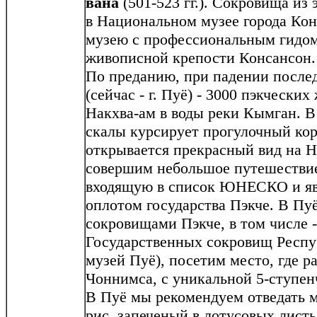
вана
(501-523 гг.). Сокровища из
в Национальном музее города Кон
музею с профессиональным гидом,
живописной крепости Консансон.
По преданию, при падении после
(сейчас - г. Пуё) - 3000 пэкческ
Накхва-ам в воды реки Кымган. В
скалы курсирует прогулочный кор
открывается прекрасный вид на Н
совершим небольшое путешествие
входящую в список ЮНЕСКО и я
оплотом государства Пэкче. В Пу
сокровищами Пэкче, в том числе 
Государственных сокровищ Респ
музей Пуё), посетим место, где р
Чоннимса, с уникальной 5-ступен
В Пуё мы рекомендуем отведать м
рис, запеченый в лотусовых листь