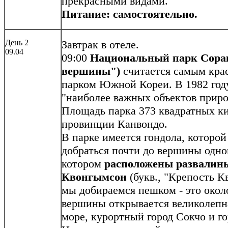
прекрасными видами.
Питание: самостоятельно.
День 2
Завтрак в отеле.
09.04
09:00
Национальный парк Сорак
вершины")
считается самым кр
парком Южной Кореи. В 1982 год
"наиболее важных объектов при
Площадь парка 373 квадратных ки
провинции Канвондо.
В парке имеется гондола, которо
добраться почти до вершины одног
котором
расположены развалины
Квонгымсон
(букв., "Крепость К
мы добираемся пешком - это около
вершины открывается великолепн
море, курортный город Сокчо и г