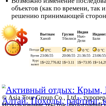
Возможно изменение последов
объектов (как по времени, так и
решению принимающей сторон
Индия
Вьетнам
Грузия
Индоне
Нью-
Ханой
Тбилиси
Бали
Дели
Погода
0°C
0°C
0 °C
0 °C
23:06:56
20:06:56
21:36:56
23:06:56
Время
Курс
1$=22,776.82
1$=3.11
1$=73.95
1$=14,2
валют
© Asia Tour Group Co., Ltd. - туропе
Использование текстов, фотографий 