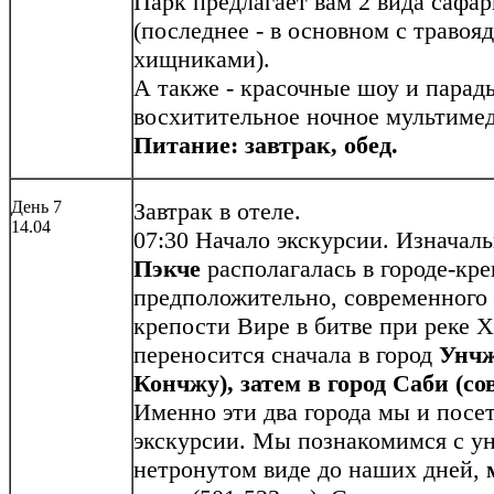
Парк предлагает вам 2 вида сафари
(последнее - в основном с травояд
хищниками).
А также - красочные шоу и парады в
восхитительное ночное мультимед
Питание: завтрак, обед.
День 7
Завтрак в отеле.
14.04
07:30 Начало экскурсии. Изначал
Пэкче
располагалась в городе-кр
предположительно, современного 
крепости Вире в битве при реке Х
переносится сначала в город
Унчж
Кончжу), затем в город Саби (с
Именно эти два города мы и посе
экскурсии. Мы познакомимся с у
нетронутом виде до наших дней,