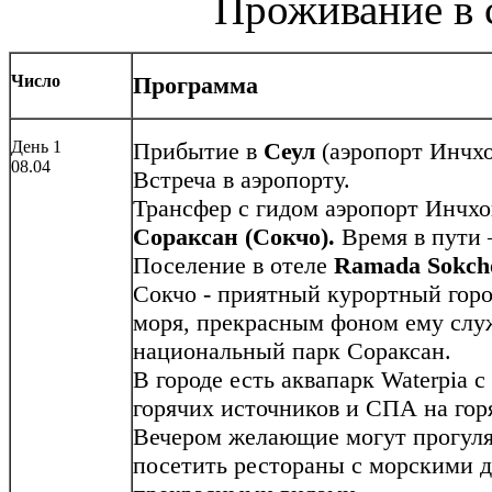
Проживание в 
Число
Программа
День 1
Прибытие в
Сеул
(аэропорт Инчхо
08.04
Встреча в аэропорту.
Трансфер с гидом аэропорт Инчхо
Сораксан (Сокчо).
Время в пути –
Поселение в отеле
Ramada Sokcho
Сокчо - приятный курортный горо
моря, прекрасным фоном ему слу
национальный парк Сораксан.
В городе есть аквапарк Waterpia с
горячих источников и СПА на гор
Вечером желающие могут прогуля
посетить рестораны с морскими д