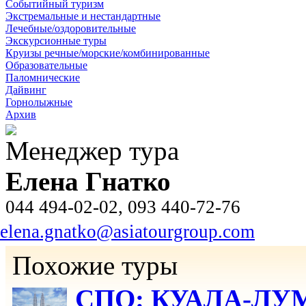
Событийный туризм
Экстремальные и нестандартные
Лечебные/оздоровительные
Экскурсионные туры
Круизы речные/морские/комбинированные
Образовательные
Паломнические
Дайвинг
Горнолыжные
Архив
Менеджер тура
Елена Гнатко
044 494-02-02, 093 440-72-76
elena.gnatko@asiatourgroup.com
Похожие туры
СПО: КУАЛА-ЛУ