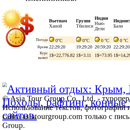
Индия
Вьетнам
Грузия
Индоне
Нью-
Ханой
Тбилиси
Бали
Дели
Погода
0°C
0°C
0 °C
0 °C
22:29:21
19:29:21
20:59:21
22:29:21
Время
Курс
1$=22,776.82
1$=3.11
1$=73.95
1$=14,2
валют
© Asia Tour Group Co., Ltd. - туропе
Использование текстов, фотографий 
сайта asiatourgroup.com только с пи
Group.