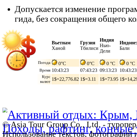
Допускается изменение програ
гида, без сокращения общего ко
Индия
Вьетнам
Грузия
Индоне
Нью-
Ханой
Тбилиси
Бали
Дели
Погода
0°C
0°C
0 °C
0 °C
10:43:24
07:43:24
09:13:24
10:43:24
Время
Курс
1$=22,776.82
1$=3.11
1$=73.95
1$=14,2
валют
© Asia Tour Group Co., Ltd. - туропе
Использование текстов, фотографий 