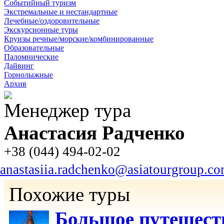
Событийный туризм
Экстремальные и нестандартные
Лечебные/оздоровительные
Экскурсионные туры
Круизы речные/морские/комбинированные
Образовательные
Паломнические
Дайвинг
Горнолыжные
Архив
Менеджер тура
Анастасия Радченко
+38 (044) 494-02-02
anastasiia.radchenko@asiatourgroup.c
Похожие туры
Большое путешест