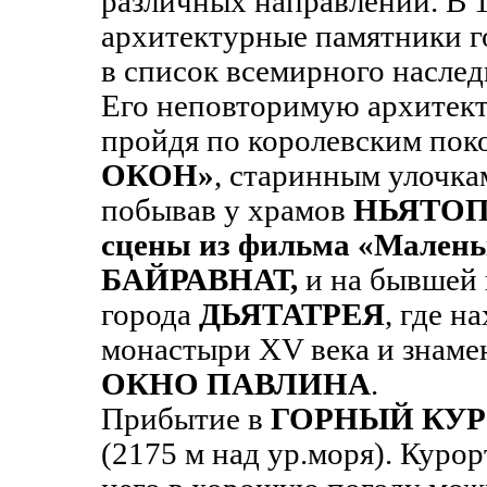
различных направлений. В 
архитектурные памятники 
в список всемирного насл
Его неповторимую архитек
пройдя по королевским по
ОКОН»
, старинным улочка
побывав у храмов
НЬЯТОПО
сцены из фильма «Малень
БАЙРАВНАТ,
и на бывшей 
города
ДЬЯТАТРЕЯ
, где н
монастыри XV века и знам
ОКНО ПАВЛИНА
.
Прибытие в
ГОРНЫЙ КУР
(2175 м над ур.моря). Курор