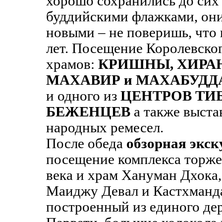
хорошо сохранились до сих 
буддийскими флажками, они
новыми
– не поверишь, что
лет. Посещение Королевско
храмов:
КРИШНЫ, ХИРАН
МАХАВИР и МАХАБУДДА
и одного из
ЦЕНТРОВ ТИ
БЕЖЕНЦЕВ
а также выст
народных ремесел.
После обеда
обзорная экск
посещение комплекса торж
века и храм Хануман Дхока,
Маиджу Девал и Кастхманда
построенный из единого де