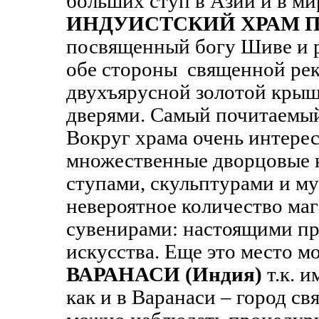
больших ступ в Азии и в ми
ИНДУИСТСКИЙ ХРАМ 
посвященный богу Шиве и 
обе стороны священной рек
двухъярусной золотой кры
дверями. Самый почитаемый
Вокруг храма очень интере
множественные дворцовые к
ступами, скульптурами и му
невероятное количество ма
сувенирами: настоящими п
искусства. Еще это место м
ВАРАНАСИ (Индия)
т.к. и
как и в Варанаси
– город св