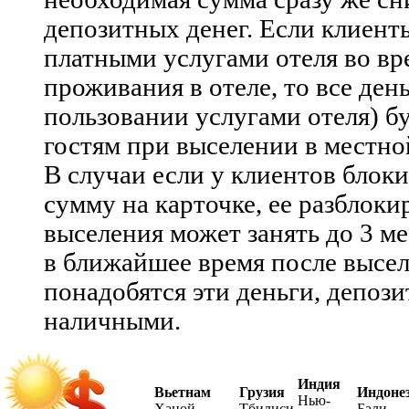
депозитных денег. Если клиент
платными услугами отеля во вр
проживания в отеле, то все ден
пользовании услугами отеля) б
гостям при выселении в местно
В случаи если у клиентов бло
сумму на карточке, ее разблоки
выселения может занять до 3 ме
в ближайшее время после высел
понадобятся эти деньги, депози
наличными.
Индия
Вьетнам
Грузия
Индоне
Нью-
Ханой
Тбилиси
Бали