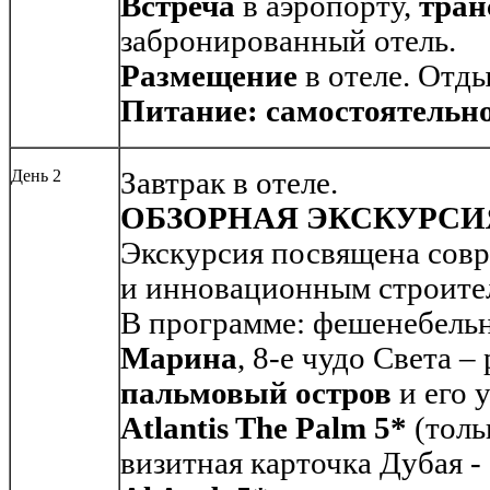
Встреча
в аэропорту,
тран
забронированный отель.
Размещение
в отеле. Отд
Питание: самостоятельно
День 2
Завтрак в отеле.
ОБЗОРНАЯ ЭКСКУРСИ
Экскурсия посвящена сов
и инновационным строите
В программе: фешенебель
Марина
, 8-е чудо Света 
пальмовый остров
и его 
Atlantis The Palm 5*
(толь
визитная карточка Дубая -