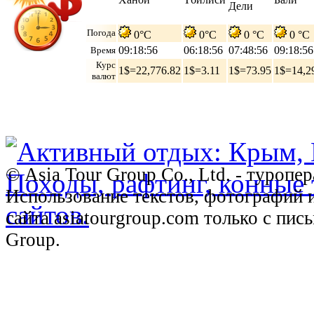
Дели
Погода
0°C
0°C
0 °C
0 °C
09:18:57
06:18:57
07:48:57
09:18:57
Время
Курс
1$=22,776.82
1$=3.11
1$=73.95
1$=14,2
валют
© Asia Tour Group Co., Ltd. - туропе
Использование текстов, фотографий 
сайта asiatourgroup.com только с пи
Group.