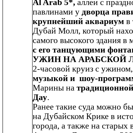
Al Arab 5*,
аллеи с празд
павлинами у
дворца прав
крупнейший аквариум
в 
Дубай Молл, который нахо
самого высокого здания в 
с его танцующими фонта
УЖИН НА АРАБСКОЙ 
2-часовой круиз с ужином
музыкой и шоу-програм
Марины на
традиционной
Дау
.
Ранее такие суда можно бы
на Дубайском Крике в ист
города, а также на стары