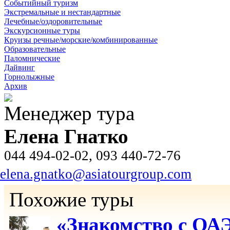
Событийный туризм
Экстремальные и нестандартные
Лечебные/оздоровительные
Экскурсионные туры
Круизы речные/морские/комбинированные
Образовательные
Паломнические
Дайвинг
Горнолыжные
Архив
Менеджер тура
Елена Гнатко
044 494-02-02, 093 440-72-76
elena.gnatko@asiatourgroup.com
Похожие туры
«Знакомство с ОАЭ