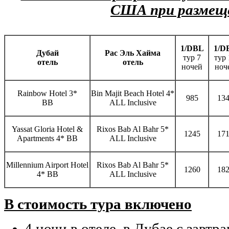
США при размещ
1/DBL
1/D
Дубай
Рас Эль Хайма
тур 7
тур 
отель
отель
ночей
ноч
Rainbow Hotel 3*
Bin Majit Beach Hotel 4*
985
13
ВВ
ALL Inclusive
Yassat Gloria Hotel &
Rixos Bab Al Bahr 5*
1245
17
Apartments 4* BB
ALL Inclusive
Millennium Airport Hotel
Rixos Bab Al Bahr 5*
1260
18
4* BB
ALL Inclusive
В стоимость тура включено
4 ночи в отеле, в Дубае с завтр