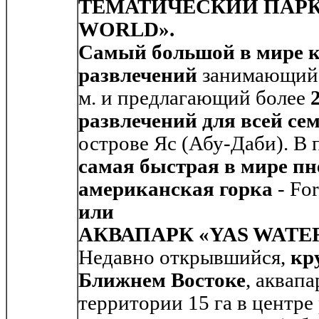
ТЕМАТИЧЕСКИЙ ПАРК
WORLD
».
Самый большой в мире 
развлечений
занимающий 
м. и предлагающий более
развлечений для всей се
острове Яс (Абу-Даби). В 
самая быстрая в мире п
американская горка
- For
или
АКВАПАРК «
YAS
WATE
Недавно открывшийся,
кр
Ближнем Востоке
, аквап
территории 15 га в центре