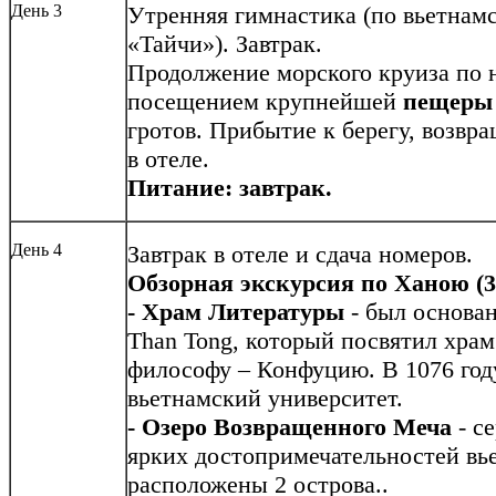
День 3
Утренняя гимнастика (по вьетнам
«Тайчи»). Завтрак.
Продолжение морского круиза по 
посещением крупнейшей
пещеры
гротов. Прибытие к берегу, возвр
в отеле.
Питание: завтрак.
День 4
Завтрак в отеле и сдача номеров.
Обзорная экскурсия по Ханою (3,
- Храм Литературы
- был основан
Than Tong, который посвятил хра
философу – Конфуцию. В 1076 год
вьетнамский университет.
- Озеро Возвращенного Меча
- с
ярких достопримечательностей вь
расположены 2 острова..