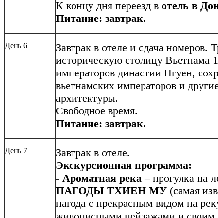
К концу дня переезд в
отель в До
Питание: завтрак.
День 6
Завтрак в отеле и сдача номеров.
историческую столицу Вьетнама 17
императоров династии Нгуен, со
вьетнамских императоров и други
архитектуры.
Свободное время.
Питание: завтрак.
День 7
Завтрак в отеле.
Экскурсионная программа:
- Ароматная река
– прогулка на 
ПАГОДЫ ТХИЕН МУ
(самая из
пагода с прекрасным видом на реку
живописными пейзажами и своим 