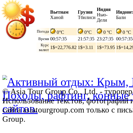
Индия
Вьетнам
Грузия
Индоне
Нью-
Ханой
Тбилиси
Бали
Дели
Погода
0°C
0°C
0 °C
0 °C
00:57:36
21:57:36
23:27:36
00:57:36
Время
Курс
1$=22,776.82
1$=3.11
1$=73.95
1$=14,2
валют
© Asia Tour Group Co., Ltd. - туропе
Использование текстов, фотографий 
сайта asiatourgroup.com только с пи
Group.