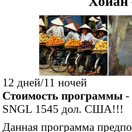
Хойан
12 дней/11 ночей
Стоимость программы
-
SNGL
1545
дол. США!!!
Данная программа предпол