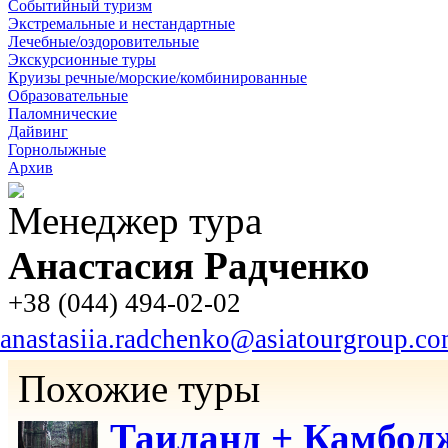
Событийный туризм
Экстремальные и нестандартные
Лечебные/оздоровительные
Экскурсионные туры
Круизы речные/морские/комбинированные
Образовательные
Паломнические
Дайвинг
Горнолыжные
Архив
Менеджер тура
Анастасия Радченко
+38 (044) 494-02-02
anastasiia.radchenko@asiatourgroup.c
Похожие туры
Таиланд + Камбод