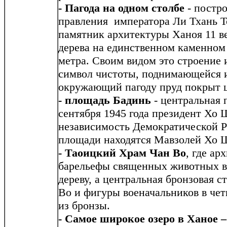
- Пагода на одном столбе
- постро
правления императора Ли Тхань 
памятник архитектуры Ханоя 11 в
дерева на единственном каменном
метра. Своим видом это строение 
символ чистоты, поднимающейся и
окружающий пагоду пруд покрыт ц
- площадь Бадинь
- центральная 
сентября 1945 года президент Хо
независимость Демократической Р
площади находятся Мавзолей Хо 
- Таоицкий Храм Чан Во
, где ар
барельефы священных животных в
дереву, а центральная бронзовая с
Во и фигуры военачальников в чет
из бронзы.
- Самое широкое озеро в Ханое –