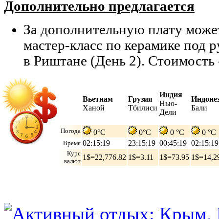
Дополнительно предлагается
За дополнительную плату може
мастер-класс по керамике под 
в Риштане (День 2). Стоимость 
Индия
Вьетнам
Грузия
Индоне
Нью-
Ханой
Тбилиси
Бали
Дели
Погода
0°C
0°C
0 °C
0 °C
02:15:20
23:15:20
00:45:20
02:15:20
Время
Курс
1$=22,776.82
1$=3.11
1$=73.95
1$=14,2
валют