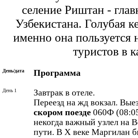
селение Риштан - гла
Узбекистана. Голубая к
именно она пользуется
туристов в к
День/дата
Программа
День 1
Завтрак в отеле.
Переезд на жд вокзал. Вы
скором поезде
060Ф (08:05
некогда важный узлел на 
пути. В X веке Маргилан 