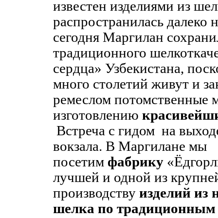
известен изделиями из шел
распространилась далеко н
сегодня Маргилан сохрани
традиционного шелкоткаче
сердца» Узбекистана, поск
много столетий живут и з
ремеслом потомственные м
изготовлению
красивейши
Встреча с гидом на выходе
вокзала. В Маргилане мы
посетим
фабрику
«Ёдгорли
лучшей и одной из крупн
производству
изделий из 
шелка
по традиционным