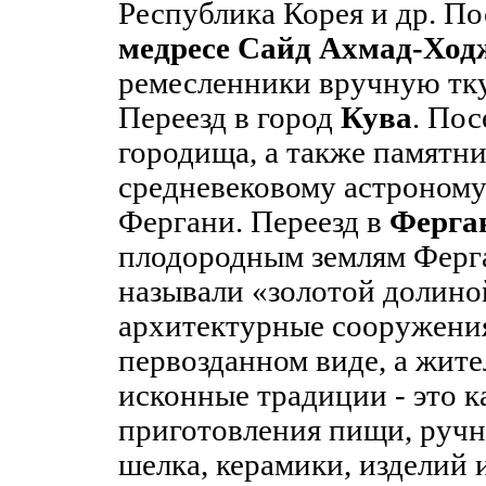
Республика Корея и др. П
медресе
Сайд Ахмад-Ход
ремесленники вручную тку
Переезд в город
Кува
. По
городища, а также памятн
средневековому астроному
Фергани. Переезд в
Ферга
плодородным землям Ферг
называли «золотой долино
архитектурные сооружения
первозданном виде, а жит
исконные традиции - это к
приготовления пищи, ручн
шелка, керамики, изделий 