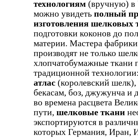
технологиям
(вручную) в 
можно увидеть
полный пр
изготовления шелковых 
подготовки коконов до по
материи. Мастера фабрики
производят не только шелк
хлопчатобумажные ткани 
традиционной технологии
атлас
(королевский шелк), 
бекасам, боз, джужунча и д
во времена расцвета Вели
пути,
шелковые ткани
не
экспортируются в различн
которых Германия, Иран, И