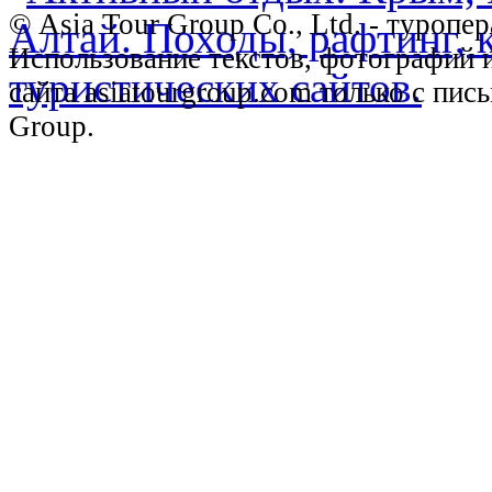
© Asia Tour Group Co., Ltd. - туропе
Использование текстов, фотографий 
сайта asiatourgroup.com только с пи
Group.