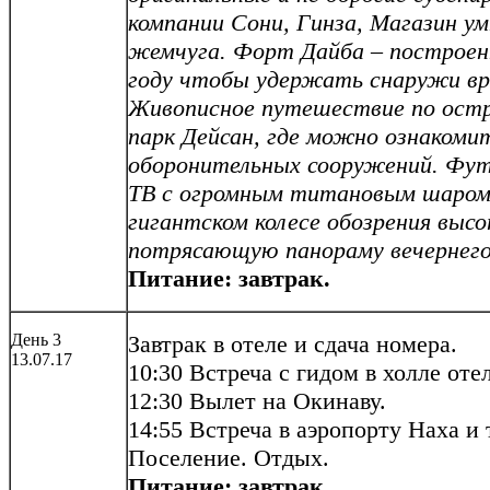
компании Сони, Гинза, Магазин ум
жемчуга. Форт Дайба – построенн
году чтобы удержать снаружи вр
Живописное путешествие по остр
парк Дейсан, где можно ознакоми
оборонительных сооружений. Фут
ТВ с огромным титановым шаром
гигантском колесе обозрения выс
потрясающую панораму
вечернего
Питание: завтрак.
День 3
Завтрак в отеле и сдача номера.
13.07.17
10:30 Встреча с гидом в холле оте
12:30 Вылет на Окинаву.
14:55 Встреча в аэропорту Наха и 
Поселение. Отдых.
Питание: завтрак.