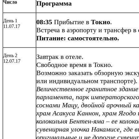
Число
Программа
День 1
08:35
Прибытие в
Токио
.
11.07.17
Встреча в аэропорту и трансфер в
Питание: самостоятельно.
День 2
Завтрак в отеле.
12.07.17
Свободное время в Токио.
Возможно заказать обзорную экс
или индивидуальном транспорте).
Величественное гранитное здание
парламента, парк императорского
соснами Мацу, двойной арочный 
храм Асакуса Каннон, храм Ягодо 
колокольня Бентен-яма – ее колоко
сувенирная улочка Накамисе, где
оригинальные и не дорогие сувен