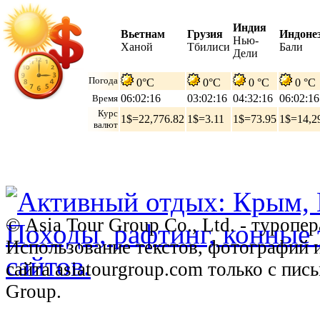
Индия
Вьетнам
Грузия
Индоне
Нью-
Ханой
Тбилиси
Бали
Дели
Погода
0°C
0°C
0 °C
0 °C
06:02:17
03:02:17
04:32:17
06:02:17
Время
Курс
1$=22,776.82
1$=3.11
1$=73.95
1$=14,2
валют
© Asia Tour Group Co., Ltd. - туропе
Использование текстов, фотографий 
сайта asiatourgroup.com только с пи
Group.