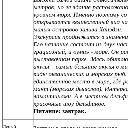
метров, но ее здание расположен
уровнем моря. Именно поэтому с
открывается великолепный вид на
малых островов залива Ханэдзи.
Экскурсия продолжится в знамен
Его название состоит из двух час
грациозный, и «уми» - море. Он р
выставочном парке. Здесь обита
акулы – самые большие акулы в ми
виды океанических и морских рыб
единственное место в мире, где р
мант (морских дьяволов). Интере
ламантинами. А в местном дельфи
красочные шоу дельфинов.
Питание: завтрак.
День 9