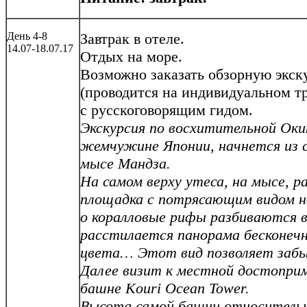
День 4-8
Завтрак в отеле.
14.07-18.07.17
Отдых на море.
Возможно заказать обзорную экс
(проводится на индивидуальном тр
с русскоговорящим гидом.
Экскурсия по восхитительной Оки
жемчужине Японии, начнется из с
мысе Мандза.
На самом верху утеса, на мысе, 
площадка с потрясающим видом на
о коралловые рифы разбиваются в
расстилается панорама бесконечн
цвета… Этот вид позволяет забы
Далее визит к местной достопри
башне Kouri Ocean Tower.
Высота самой башни относительно