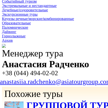
Событийный туризм
Экстремальные и нестандартные
Лечебные/оздоровительные
Экскурсионные туры
Круизы речные/морские/комбинированные
Образовательные
Паломнические
Дайвинг
Горнолыжные
Архив
Менеджер тура
Анастасия Радченко
+38 (044) 494-02-02
anastasiia.radchenko@asiatourgroup.c
Похожие туры
ГРУППОВОЙ ТУР «