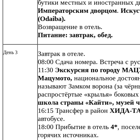
бутики местных и иностранных д
Императорским дворцом
.
Искус
(Odaiba).
Возвращение в отель.
Питание: завтрак, обед.
День 3
Завтрак в отеле.
08:00 Сдача номера. Встреча с р
11:30
Экскурсия по городу М
Мацумото,
национальное достоя
называют Замком ворона (за чёрн
распростёртые «крылья» боковых
школа страны «Кайти», музей ч
16:15 Трансфер в район
ХИДА-Т
автобусе.
18:00 Прибытие в отель
4*
, посел
горячих источниках.