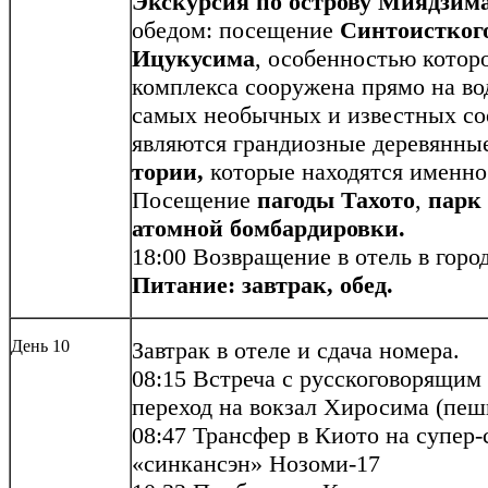
Экскурсия по острову Миядзим
обедом: посещение
Синтоисткого
Ицукусима
, особенностью которо
комплекса сооружена прямо на вод
самых необычных и известных с
являются грандиозные деревянн
тории,
которые находятся именно 
Посещение
пагоды Тахото
,
парк
атомной бомбардировки.
18:00 Возвращение в отель в горо
Питание: завтрак, обед.
День 10
Завтрак в отеле и сдача номера.
08:15 Встреча с русскоговорящим
переход на вокзал Хиросима (пеш
08:47 Трансфер в Киото на супер
«синкансэн» Нозоми-17