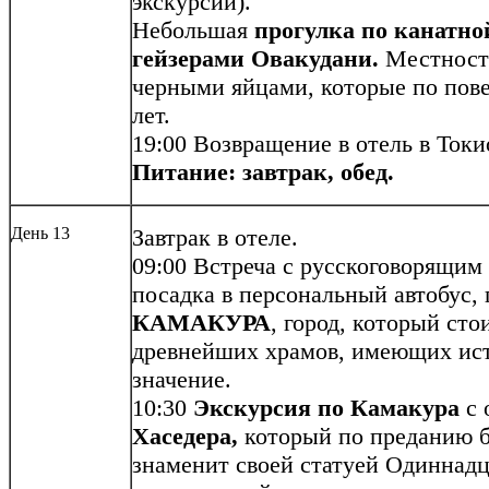
экскурсии).
Небольшая
прогулка по канатной
гейзерами Овакудани.
Местност
черными яйцами, которые по пов
лет.
19:00 Возвращение в отель в Токи
Питание: завтрак, обед.
День 13
Завтрак в отеле.
09:00 Встреча с русскоговорящим
посадка в персональный автобус, 
КАМАКУРА
, город, который сто
древнейших храмов, имеющих ист
значение.
10:30
Экскурсия по Камакура
с
Хаседера,
который по преданию б
знаменит своей статуей Одиннад