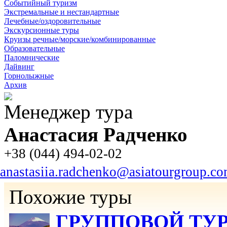
Событийный туризм
Экстремальные и нестандартные
Лечебные/оздоровительные
Экскурсионные туры
Круизы речные/морские/комбинированные
Образовательные
Паломнические
Дайвинг
Горнолыжные
Архив
Менеджер тура
Анастасия Радченко
+38 (044) 494-02-02
anastasiia.radchenko@asiatourgroup.c
Похожие туры
ГРУППОВОЙ ТУР