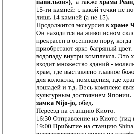
павильон»)
, а также
храма Рёан
15-ти камней: с какой точки не по
лишь 14 камней (а не 15).
Продолжится экскурсия в
храме 
Он находится на живописном скл
прекрасен в осеннюю пору, когда
приобретают ярко-багряный цвет.
водопаду внутри комплекса. Это 
входит множество зданий - молель
храм, где выставлено главное бож
для колокола, помещения, где хра
лошадей и т.д. Весь комплекс яв
культурным достоянием Японии.
замка Nijo-jo,
обед.
Переезд на станцию Киото.
16:30 Отправление из Киото (гид 
19:00 Прибытие на станцию Shin
русскоговорящим гидом на платфо