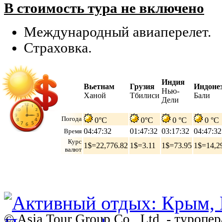
В стоимость тура не включено
Международный авиаперелет.
Страховка.
Индия
Вьетнам
Грузия
Индоне
Нью-
Ханой
Тбилиси
Бали
Дели
Погода
0°C
0°C
0 °C
0 °C
04:47:33
01:47:33
03:17:33
04:47:33
Время
Курс
1$=22,776.82
1$=3.11
1$=73.95
1$=14,2
валют
© Asia Tour Group Co., Ltd. - туропе