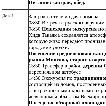
Питание: завтрак, обед.
День 4
Завтрак в отеле и сдача номера.
08:30 Встреча с русскоговорящим
08:30
Пешеходная экскурсия по
Хида Такаяма сохраняется атмосф
которую живо передают пронизан
городские улочки.
Посещение средневековой канц
рынка Миягава,
старого кварта
13:30 Трансфер в район
деревни
персональном автобусе
14:30 Экскурсия по
традиционно
состоящей из домов, построенны
с остроконечными крышами из ри
являющимся объектом Всемирно
Посещение
обзорноай площадки