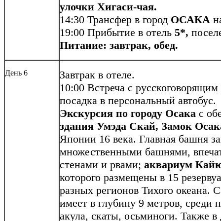
улочки Хигаси-чая.
14:30 Трансфер в город
ОСАКА
на
19:00 Прибытие в отель
5*,
поселе
Питание: завтрак, обед.
День 6
Завтрак в отеле.
10:00 Встреча с русскоговорящим
посадка в персональный автобус.
Экскурсия по городу Осака
с об
здания Умэда Скай, Замок Осак
Японии 16 века. Главная башня з
множественными башнями, впеч
стенами и рвами;
аквариум Кай
которого размещены в 15 резерву
разных регионов Тихого океана.
имеет в глубину 9 метров, среди 
акула, скаты, осьминоги. Также 