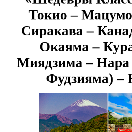
Токио – Мацумо
Сиракава – Канад
Окаяма – Кура
Миядзима – Нара 
Фудзияма) – 