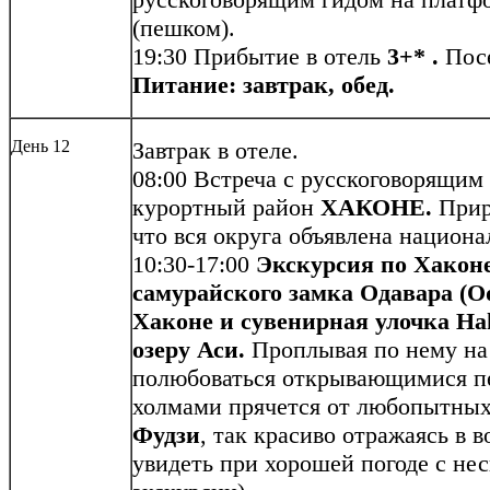
(пешком).
19:30 Прибытие в отель
3+* .
Посе
Питание: завтрак, обед.
День 12
Завтрак в отеле.
08:00 Встреча с русскоговорящим 
курортный район
ХАКОНЕ.
Прир
что вся округа объявлена национ
10:30-17:00
Экскурсия по Хакон
самурайского замка Одавара (O
Хаконе и сувенирная улочка Ha
озеру Аси.
Проплывая по нему на
полюбоваться открывающимися п
холмами прячется от любопытных
Фудзи
, так красиво отражаясь в 
увидеть при хорошей погоде с нес