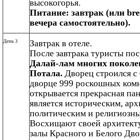
высокогорья.
Питание: завтрак (или brea
вечера самостоятельно).
День 3
Завтрак в отеле.
После завтрака туристы по
Далай-лам многих поколе
Потала.
Дворец строился с 6
дворце 999 роскошных комн
открывается прекрасная па
является историческим, ар
политическим и религиозны
Восхищают своей архитект
залы Красного и Белого Дв