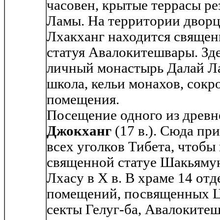
часовен, крытые террасы р
Ламы. На территории дворц
Лхакханг находится священ
статуя Авалокитешвары. Зде
личный монастырь Далай Л
школа, кельи монахов, сок
помещения.
Посещение одного из древ
Джокханг
(17 в.). Сюда пр
всех уголков Тибета, чтобы
священной статуе Шакьямун
Лхасу в X в. В храме 14 о
помещений, посвященных Ц
секты Гелуг-ба, Авалокитеш