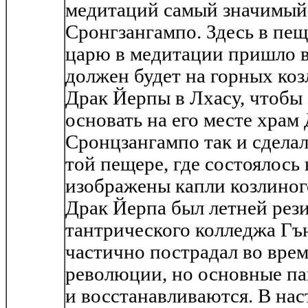
медитаций самый значимый 
Сронгзангампо. Здесь в пе
царю в медитации пришло в
должен будет на горных коз
Драк Йерпы в Лхасу, чтобы 
основать на его месте храм
Сронцзангампо так и сделал,
той пещере, где состоялось 
изображены капли козлиног
Драк Йерпа был летней рез
тантрического колледжа Гъ
частично пострадал во вре
революции, но основные п
и восстанавливаются. В нас