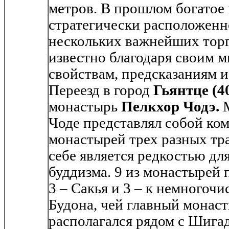
метров. В прошлом богатое 
стратегически расположенн
нескольких важнейших тор
известно благодаря своим 
свойствам, предсказаниям и
Переезд в город
Гьянтце (4
монастырь
Пелкхор Чодэ.
М
Чоде представлял собой ком
монастырей трех разных тр
себе является редкостью дл
буддизма. 9 из монастырей 
3 – Сакья и 3 – к немногоч
Будона, чей главный монас
располагался рядом с Шигад