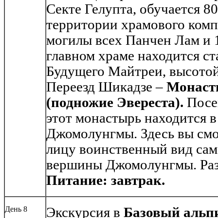
Секте Гелупта, обучается 8
территории храмового комп
могилы всех Панчен Лам и 
главном храме находится ст
Будущего Майтреи, высотой
Переезд Шикадзе –
Монаст
(подножие Эвереста).
Посе
этот монастырь находится в
Джомолунгмы. Здесь вы смо
лицу воинственный вид сам
вершины Джомолунгмы. Раз
Питание: завтрак.
День 8
Экскурсия в
Базовый альп