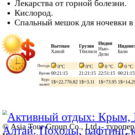
Лекарства от горной болезни.
Кислород.
Спальный мешок для ночевки в 
Индия
Вьетнам
Грузия
Индоне
Нью-
Ханой
Тбилиси
Бали
Дели
Погода
0°C
0°C
0 °C
0 °C
00:21:16
21:21:16
22:51:16
00:21:16
Время
Курс
1$=22,776.82
1$=3.11
1$=73.95
1$=14,2
валют
© Asia Tour Group Co., Ltd. - туропе