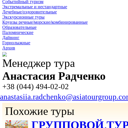
Событийный туризм
Экстремальные и нестандартные
Лечебные/оздоровительные
Экскурсионные туры
Круизы речные/морские/комбинированные
Образовательные
Паломнические
Дайвинг
Горнолыжные
Архив
Менеджер тура
Анастасия Радченко
+38 (044) 494-02-02
anastasiia.radchenko@asiatourgroup.c
Похожие туры
ГРУППОВОЙ ТУР