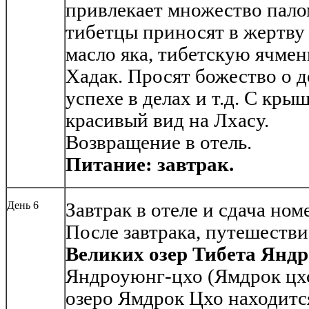
привлекает множество пало
тибетцы приносят в жертву
масло яка, тибетскую ячме
Хадак. Просят божество о до
успехе в делах и т.д. С кры
красивый вид на Лхасу.
Возвращение в отель.
Питание: завтрак.
День 6
Завтрак в отеле и сдача ном
После завтрака, путешестви
Великих озер Тибета Яндр
Яндроуюнг-цхо (Ямдрок цх
озеро Ямдрок Цхо находитс