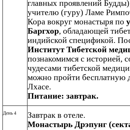
главных проявлений Будды)
учителю (гуру) Ламе Римпо
Кора вокруг монастыря по
Баргхор
, обладающей тибет
индийской спецификой. Пос
Институт Тибетской мед
познакомимся с историей, 
чудесами тибетской медиц
можно пройти бесплатную д
Лхасе.
Питание: завтрак.
День 4
Завтрак в отеле.
Монастырь Дрэпунг (секта