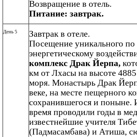
Возвращение в отель.
Питание: завтрак.
День 5
Завтрак в отеле.
Посещение уникального по 
энергетическому воздейст
комплекс Драк Йерпа,
кот
км от Лхасы на высоте 4885
моря. Монастырь Драк Йерп
веке, на месте пещерного к
сохранившегося и поныне. И
время проводили годы в ме
известнейшие учителя Тибе
(Падмасамбава) и Атиша, сю