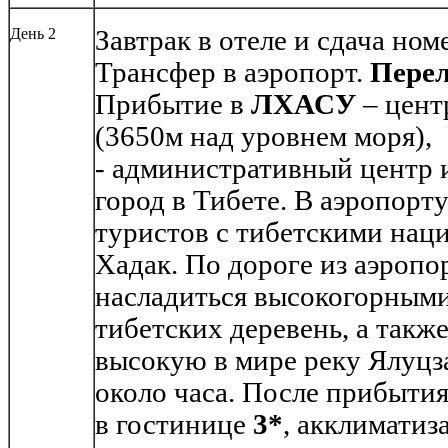
День 2
Завтрак в отеле и сдача ном
Трансфер в аэропорт.
Перел
Прибытие в
ЛХАСУ
– цент
(3650м над уровнем моря),
- административный центр 
город в Тибете. В аэропорт
туристов с тибетскими на
Хадак. По дороге из аэропо
насладиться высокогорным
тибетских деревень, а такж
высокую в мире реку Ялуцз
около часа. После прибытия
в гостинице
3*
, акклиматиз