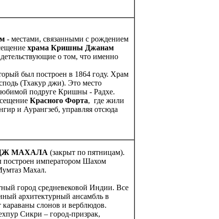
ом
- местами, связанными с рождением
осещение
храма Кришны Джанам
идетельствующие о том, что именно
оторый был построен в 1864 году. Храм
подь (Тхакур джи). Это место
любимой подруге Кришны - Радхе.
осещение
Красного Форта
, где жили
гир и Аурангзеб, управляя отсюда
ДЖ МАХАЛА
(закрыт по пятницам).
л построен императором Шахом
Мумтаз Махал.
тный город средневековой Индии. Все
диный архитектурный ансамбль в
т караваны слонов и верблюдов.
ехпур Сикри – город-призрак,