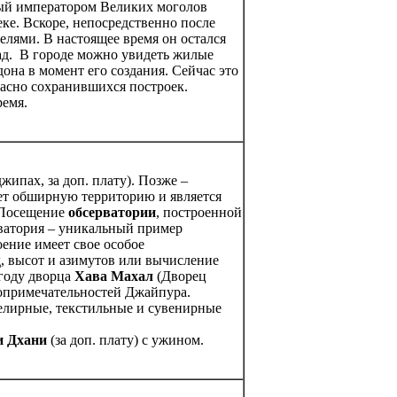
ный императором Великих моголов
еке. Вскоре, непосредственно после
елями. В настоящее время он остался
зад. В городе можно увидеть жилые
она в момент его создания. Сейчас это
расно сохранившихся построек.
ремя.
жипах, за доп. плату). Позже –
ет обширную территорию и является
. Посещение
обсерватории
, построенной
ватория – уникальный пример
ение имеет свое особое
д, высот и азимутов или вычисление
 году дворца
Хава Махал
(Дворец
топримечательностей Джайпура.
елирные, текстильные и сувенирные
и Дхани
(за доп. плату) с ужином.