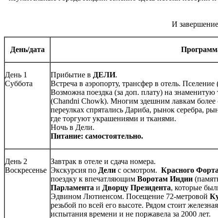
И завершение
День/дата
Программ
День 1
Прибытие в
ДЕЛИ
.
Суббота
Встреча в аэропорту, трансфер в отель. Пселение (
Возможна поездка (за доп. плату) на знаменитую
(Chandni Chowk). Многим здешним лавкам более 
переулках спрятались Дариба, рынок серебра, рын
где торгуют украшениями и тканями.
Ночь в Дели.
Питание: самостоятельно.
День 2
Завтрак в отеле и сдача номера.
Воскресенье
Экскурсия по
Дели
с осмотром.
Красного Форт
поездку к впечатляющим
Воротам Индии
(памят
Парламента
и
Дворцу Президента
, которые бы
Эдвином Лютиенсом. Посещение 72-метровой
К
резьбой по всей его высоте. Рядом стоит железна
испытания времени и не поржавела за 2000 лет.