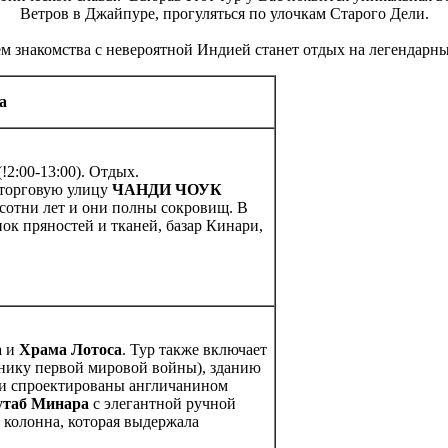
Ветров в Джайпуре, прогуляться по улочкам Старого Дели.
м знакомства с невероятной Индией станет отдых на легендарны
а
!2:00-13:00). Отдых.
 торговую улицу
ЧАНДИ ЧОУК
сотни лет и они полны сокровищ. В
ок пряностей и тканей, базар Кинари,
а
и
Храма Лотоса
. Тур также включает
нику первой мировой войны), зданию
ли спроектированы англичанином
утаб
Минара
с элегантной ручной
я колонна, которая выдержала