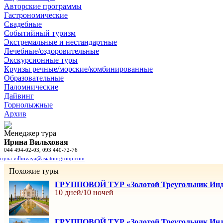
Авторские программы
Гастрономические
Свадебные
Событийный туризм
Экстремальные и нестандартные
Лечебные/оздоровительные
Экскурсионные туры
Круизы речные/морские/комбинированные
Образовательные
Паломнические
Дайвинг
Горнолыжные
Архив
Менеджер тура
Ирина Вильховая
044 494-02-03, 093 440-72-76
iryna.vilhovaya@asiatourgroup.com
Похожие туры
ГРУППОВОЙ ТУР «Золотой Треугольник Инди
10 дней/10 ночей
ГРУППОВОЙ ТУР «Золотой Треугольник Индии