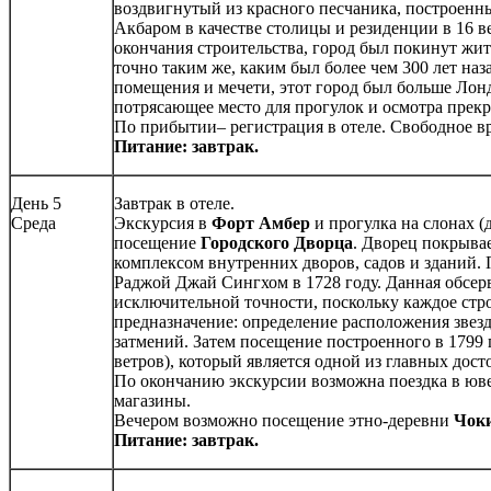
воздвигнутый из красного песчаника, построен
Акбаром в качестве столицы и резиденции в 16 в
окончания строительства, город был покинут жит
точно таким же, каким был более чем 300 лет на
помещения и мечети, этот город был больше Лонд
потрясающее место для прогулок и осмотра прек
По прибытии– регистрация в отеле. Свободное в
Питание: завтрак.
День 5
Завтрак в отеле.
Среда
Экскурсия в
Форт Амбер
и прогулка на слонах (д
посещение
Городского Дворца
. Дворец покрыва
комплексом внутренних дворов, садов и зданий
Раджой Джай Сингхом в 1728 году. Данная обсер
исключительной точности, поскольку каждое стро
предназначение: определение расположения звез
затмений. Затем посещение построенного в 1799
ветров), который является одной из главных дос
По окончанию экскурсии возможна поездка в юв
магазины.
Вечером возможно посещение этно-деревни
Чок
Питание: завтрак.