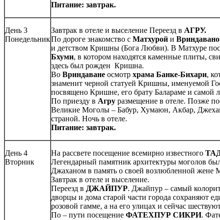
Питание: завтрак.
День 3
Завтрак в отеле и выселение Переезд в
АГРУ.
Понедельник
По дороге знакомство с
Матхурой
и
Вриндаван
и детством Кришны (Бога Любви). В Матхуре п
Бхуми
, в котором находятся каменные плиты, св
здесь был рожден Кришна.
Во
Вриндаване
осмотр
храма Банке-Бихари
, к
знаменит черной статуей Кришны, именуемой Гос
посвящено Кришне, его брату Балараме и самой 
По приезду в
Агру
размещение в отеле. Позже п
Великие Моголы – Бабур, Хумаюн, Акбар, Джехан
страной. Ночь в отеле.
Питание: завтрак.
День 4
На рассвете посещение всемирно известного
ТА
Вторник
Легендарный памятник архитектуры моголов бы
Джаханом в память о своей возлюбленной жене 
Завтрак в отеле и выселение.
Переезд в
ДЖАЙПУР
. Джайпур – самый колори
дворцы и дома старой части города сохраняют е
розовой гамме, а на его улицах и сейчас шествую
По – пути посещение
ФАТЕХПУР СИКРИ
. Фат