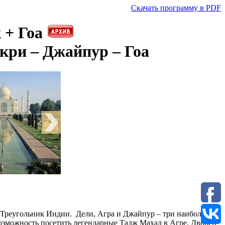
Скачать программу в PDF
 + Гоа
кри – Джайпур – Гоа
й Треугольник Индии. Дели, Агра и Джайпур – три наиболее
возможность посетить легендарные Тадж Махал в Агре, Дворец