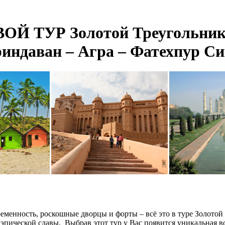
Й ТУР Золотой Треугольник
риндаван – Агра – Фатехпур Си
временность, роскошные дворцы и форты – всё это в туре Золото
эпической славы. Выбрав этот тур у Вас появится уникальная 