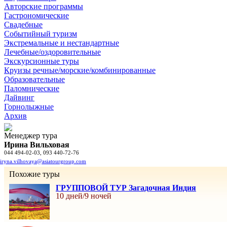
Авторские программы
Гастрономические
Свадебные
Событийный туризм
Экстремальные и нестандартные
Лечебные/оздоровительные
Экскурсионные туры
Круизы речные/морские/комбинированные
Образовательные
Паломнические
Дайвинг
Горнолыжные
Архив
Менеджер тура
Ирина Вильховая
044 494-02-03, 093 440-72-76
iryna.vilhovaya@asiatourgroup.com
Похожие туры
ГРУППОВОЙ ТУР Загадочная Индия
10 дней/9 ночей