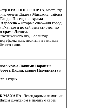
смотр
КРАСНОГО ФОРТА
, места, где
лии, мечети
Джама Масджид
, района
 Ганди
. Посещение
храма
 Аграсена
– которые снабжали город
 Гхат где и по сей день стирают по
го
храма Лотоса.
нтастического шоу Болливуда
ец эффектами, песнями и танцами –
йского кино.
ского храма
Лакшми Нарайян
,
Ворота Индии,
здание
Парламента
и
еле. Отдых.
Ж МАХАЛА
. Легендарный памятник
Шахом Джаханом в память о своей