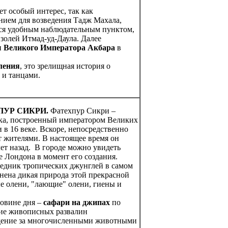
ет особый интерес, так как
нием для возведения Тадж Махала,
тся удобным наблюдательным пунктом,
золей Итмад-уд-Даула. Далее
 Великого Императора Акбара
в
ления
, это зрелищная история о
 и танцами.
ПУР СИКРИ.
Фатехпур Сикри –
ика, построенный императором Великих
 в 16 веке. Вскоре, непосредственно
т жителями. В настоящее время он
лет назад. В городе можно увидеть
 Лондона в момент его создания.
ведник тропических джунглей в самом
анена дикая природа этой прекрасной
ые олени, "лающие" олени, гиены и
ловине дня –
сафари на джипах
по
ние живописных развалин
юдение за многочисленными животными