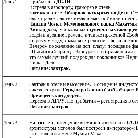
День 1
Прибытие в
ДЕЛИ
.
Встреча в аэропорту, трансфер в отель.
Завтрак в отеле.
Обзорная экскурсия по Дели
. О
была провозглашена независимость Индии от Анг
Чандни Чоук
и
Мемориального парка Махатмы
Акшардхам
, уникальных
ступенчатых колодцев
водой в древние времена, а так же прачечной Дхоби
старому методу, храма всех религий – белоснежно
Вечером по желанию (за доп. плату) посещение фа
«Цыганский принц – Зангура» с потрясающими сп
это самый лучший подарок для поклонников Инди
Ночь в Дели.
Питание: завтрак.
День 2
Завтрак в отеле и выселение. Посещение индуист
сикского храма
Гурудвара Бангла Сахб
, обзорно
Президентский дворец.
Переезд в
АГРУ
. По прибытии – регистрация в от
Питание: завтрак
День 3
На рассвете посещение всемирно известного
ТАД
архитектуры моголов был построен императором 
возлюбленной жене Мумтаз Махал.