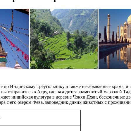
ие по Индийскому Треугольнику а также незабываемые храмы и 
 вы отправитесь в Агру, где находится знаменитый мавзолей Та
с ждет индийская культура в деревне Чокхи Дхан, бесконечные 
ра с его озером Фева, заповедник диких животных с проживани
а