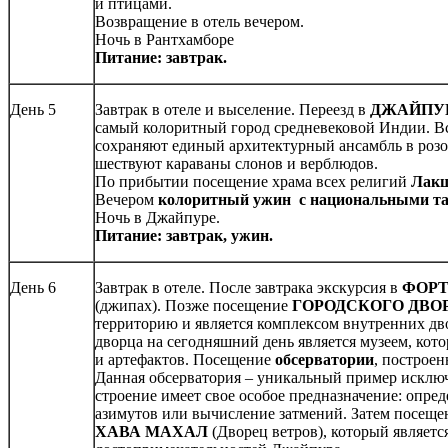
и птицами.
Возвращение в отел
Ночь в Рантхамборе
Питание: завтрак.
День 5
Завтрак в отеле и выселение. Переезд в
ДЖАЙПУ
самый колоритный город средневековой Индии. Вс
сохраняют единый архитектурный ансамбль в розов
шествуют караваны слонов и верблюдов.
По прибытии посещение храма всех религий
Лак
Вечером
колоритный ужин с национальными т
Ночь в Джайпуре.
Питание: завтрак, ужин.
День 6
Завтрак в отеле. После завтрака экскурсия в
ФОРТ
(джипах). Позже посещение
ГОРОДСКОГО ДВО
территорию и является комплексом внутренних дво
дворца на сегодняшний день является музеем, кото
и артефактов. Посещение
обсерватории
, построе
Данная обсерватория – уникальный пример исключ
строение имеет свое особое предназначение: опред
азимутов или вычисление затмений. Затем посещен
ХАВА МАХАЛ
(Дворец ветров), который являетс