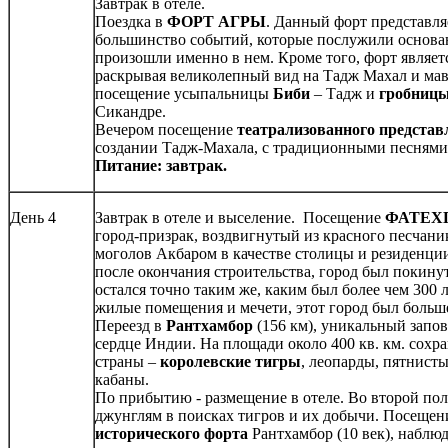
Завтрак в отеле.
Поездка в
ФОРТ АГРЫ
. Данный форт представля
большинство событий, которые послужили основа
произошли именно в нем. Кроме того, форт являе
раскрывая великолепный вид на Тадж Махал и мав
посещение усыпальницы
Биби
– Тадж и
гробницы
Сикандре.
Вечером посещение
театрализованного представ
создании Тадж-Махала, с традиционными песнями
Питание: завтрак.
День 4
Завтрак в отеле и выселение. Посещение
ФАТЕХ
город-призрак, воздвигнутый из красного песчан
моголов Акбаром в качестве столицы и резиденции
после окончания строительства, город был покину
остался точно таким же, каким был более чем 300 
жилые помещения и мечети, этот город был больше
Переезд в
Рантхамбор
(156 км), уникальный запо
сердце Индии. На площади около 400 кв. км. сохр
страны –
королевские тигры
, леопарды, пятнист
кабаны.
По прибытию - размещение в отеле. Во второй по
джунглям в поисках тигров и их добычи. Посеще
исторического
форта
Рантхамбор (10 век), набл