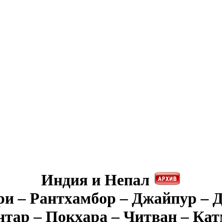
Индия и Непал
ри – Рантхамбор – Джайпур – Д
тар – Покхара – Читван – Ка