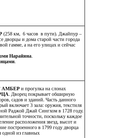
ь вечером.
Р
(258 км, 6 часов в пути). Джайпур –
е дворцы и дома старой части города
ой гамме, а на его улицах и сейчас
шми Нарайяна
.
анцами
.
 АМБЕР
и прогулка на слонах
РЦА
. Дворец покрывает обширную
ров, садов и зданий. Часть данного
рый включает 3 зала: оружия, текстиля
нной Раджой Джай Сингхом в 1728 году.
ительной точности, поскольку каждое
еление расположения звезд, высот и
ие построенного в 1799 году дворца
я одной из главных