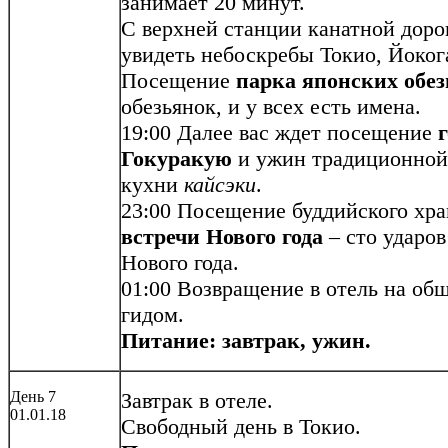
занимает 20 минут.
С верхней станции канатной доро
увидеть небоскребы Токио, Йоког
Посещение
парка японских обез
обезьянок, и у всех есть имена.
19:00 Далее вас ждет посещение
Гокуракую
и ужин традиционной
кухни
кайсэки
.
23:00 Посещение буддийского хра
встречи Нового года
– сто ударов
Нового года.
01:00 Возвращение в отель на об
гидом.
Питание: завтрак, ужин.
День 7
Завтрак в отеле.
01.01.18
Свободный день в Токио.