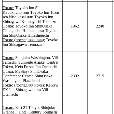
Токио:
Toyoko Inn Shinjuku
Kabuki-cho или Toyoko Inn Tozai-
sen Nishikasai или Toyoko Inn
Shinagawa Konanguchi Tennozu
Осака
:
Toyoko Inn ShinOsaka
1962
2240
Chuoguchi Honkan или Toyoko
Inn ShinOsaka Higashiguchi
Токио
(
последняя
ночь
):
Toyoko
Inn Shinagawa Tennozu
Токио
:
Shinjuku Washington, Villa
Tamachi, Sunroute Ariake, Central
Tokyo, Keio Presso Inn Otemachi
Осака
:
MyStays ShinOsaka
Conference Center, ShinOsaka
2392
2715
Washington Plaza hotel
Токио
(
последняя
ночь
):
Keikyu
EX Inn Shinagawa или Villa
Otemachi
Токио
:
East 21 Tokyo, Shinjuku
Granbell, Hotel Century Southern