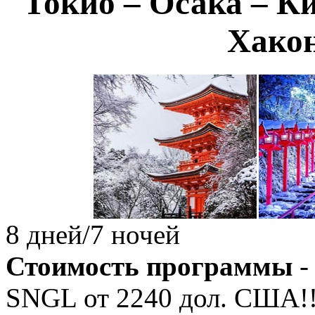
Токио – Осака – Ки
Хакон
8 дней/7 ночей
Стоимость программы
-
SNGL от
2240
дол. США!!