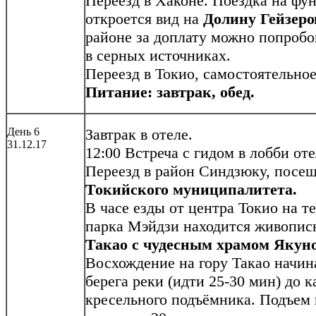
Переезд в Хаконе. Поездка на фу
откроется вид на
Долину Гейзер
районе за доплату можно попробо
в серных источниках.
Переезд в Токио, самостоятельное
Питание: завтрак, обед.
День 6
Завтрак в отеле.
31.12.17
12:00 Встреча с гидом в лобби оте
Переезд в район Синдзюку, посе
Токийского муниципалитета.
В часе езды от центра Токио на 
парка Мэйдзи находится живопи
Такао с чудесным храмом Якун
Восхождение на гору Такао начин
берега реки (идти 25-30 мин) до 
кресельного подъёмника. Подъем 