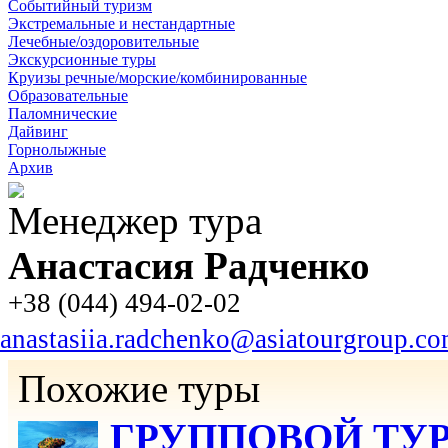
Событийный туризм
Экстремальные и нестандартные
Лечебные/оздоровительные
Экскурсионные туры
Круизы речные/морские/комбинированные
Образовательные
Паломнические
Дайвинг
Горнолыжные
Архив
Менеджер тура
Анастасия Радченко
+38 (044) 494-02-02
anastasiia.radchenko@asiatourgroup.c
Похожие туры
ГРУППОВОЙ ТУР Яп