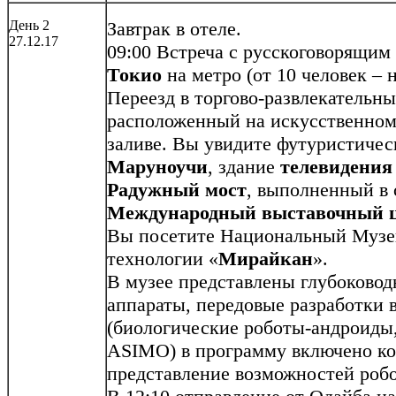
День 2
Завтрак в отеле.
27.12.17
09:00 Встреча с русскоговорящим
Токио
на метро (от 10 человек – 
Переезд в торгово-развлекательн
расположенный на искусственном
заливе. Вы увидите футуристиче
Маруноучи
, здание
телевидения
Радужный мост
, выполненный в 
Международный выставочный ц
Вы посетите Национальный Музей
технологии «
Мирайкан
».
В музее представлены глубоково
аппараты, передовые разработки 
(биологические роботы-андроиды
ASIMO) в программу включено ко
представление возможностей робо