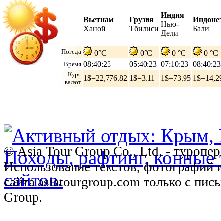
Индия
Вьетнам
Грузия
Индоне
Нью-
Ханой
Тбилиси
Бали
Дели
Погода
0°C
0°C
0 °C
0 °C
08:40:24
05:40:24
07:10:24
08:40:24
Время
Курс
1$=22,776.82
1$=3.11
1$=73.95
1$=14,2
валют
© Asia Tour Group Co., Ltd. - туропе
Использование текстов, фотографий 
сайта asiatourgroup.com только с пи
Group.