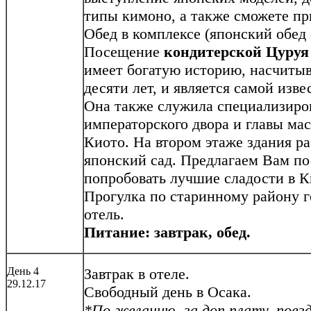
типы кимоно, а также сможете пр
Обед в комплексе (японский обед 
Посещение
кондитерской Цуруя
имеет богатую историю, насчиты
десяти лет, и является самой изв
Она также служила специализиро
императорского двора и главы ма
Киото. На втором этаже здания р
японский сад. Предлагаем Вам пос
попробовать лучшие сладости в К
Прогулка по старинному району 
отель.
Питание: завтрак, обед.
День 4
Завтрак в отеле.
29.12.17
Свободный день в Осака.
*По желанию, за доп.плату, поезд