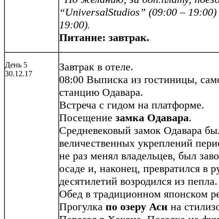
“
Universal
Studios
” (09:00 – 19:00
19:00).
Питание: завтрак.
День 5
Завтрак в отеле.
30.12.17
08:00 Выписка из гостиницы, сам
станцию Одавара.
Встреча с гидом на платформе.
Посещение
замка Одавара
.
Средневековый замок Одавара бы
величественных укреплений пери
не раз менял владельцев, был зав
осаде и, наконец, превратился в р
десятилетий возродился из пепла.
Обед в традиционном японском р
Прогулка
по озеру Аси
на стилиз