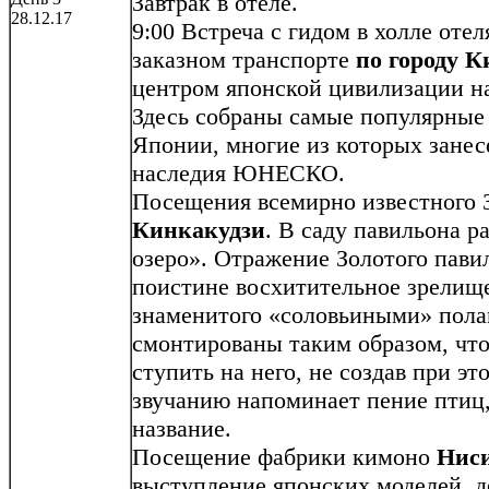
Завтрак в отеле.
28.12.17
9:00 Встреча с гидом в холле отел
заказном транспорте
по городу К
центром японской цивилизации на
Здесь собраны самые популярные
Японии, многие из которых занес
наследия ЮНЕСКО.
Посещения всемирно известного З
Кинкакудзи
. В саду павильона р
озеро». Отражение Золотого павил
поистине восхитительное зрелищ
знаменитого «соловьиными» пола
смонтированы таким образом, чт
ступить на него, не создав при э
звучанию напоминает пение птиц,
название.
Посещение фабрики кимоно
Нис
выступление японских моделей,