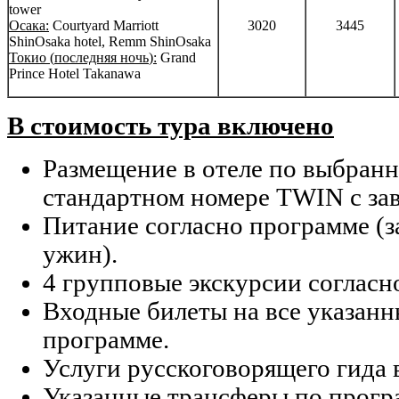
tower
Осака
:
Courtyard Marriott
3020
3445
ShinOsaka hotel, Remm ShinOsaka
Токио
(
последняя
ночь
):
Grand
Prince Hotel Takanawa
В стоимость тура включено
Размещение в отеле по выбранн
стандартном номере TWIN с зав
Питание согласно программе (за
ужин).
4 групповые экскурсии согласн
Входные билеты на все указанн
программе.
Услуги русскоговорящего гида 
Указанные трансферы по прогр