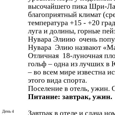
высочайшего пика Шри-Л
благоприятный климат (ср
температура +15 - +20 гра
луга и долины, горные пей
Нувара Элиию очень попу
Нувара Элию назвают «Ма
Отличная 18-луночная пло
гольф – одна из лучших в
– во всем мире известна 
этого вида спорта.
Поселение в отель, ужин. 
Питание: завтрак, ужин.
День 4
Завтрак в отеле и сдача но