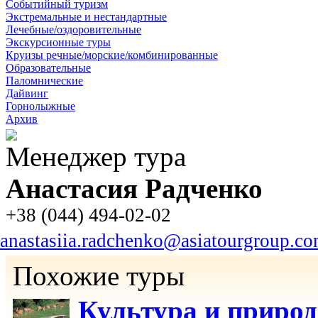
Событийный туризм
Экстремальные и нестандартные
Лечебные/оздоровительные
Экскурсионные туры
Круизы речные/морские/комбинированные
Образовательные
Паломнические
Дайвинг
Горнолыжные
Архив
Менеджер тура
Анастасия Радченко
+38 (044) 494-02-02
anastasiia.radchenko@asiatourgroup.c
Похожие туры
Культура и приро