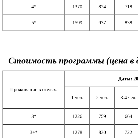
4*
1370
824
718
5*
1599
937
838
Стоимость программы (цена в д
Даты:
20
Проживание в отелях:
1 чел.
2 чел.
3-4 чел.
3*
1226
759
664
3+*
1278
830
722