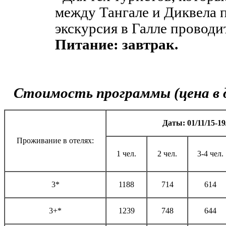
между Тангале и Диквела 
экскурсия в Галле проводит
Питание: завтрак.
Стоимость программы (цена в д
Даты: 01/11/15-19/
Проживание в отелях:
1 чел.
2 чел.
3-4 чел.
3*
1188
714
614
3+*
1239
748
644