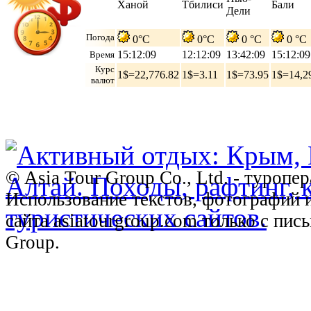
Ханой
Тбилиси
Бали
Дели
Погода
0°C
0°C
0 °C
0 °C
15:12:10
12:12:10
13:42:10
15:12:10
Время
Курс
1$=22,776.82
1$=3.11
1$=73.95
1$=14,2
валют
© Asia Tour Group Co., Ltd. - туропе
Использование текстов, фотографий 
сайта asiatourgroup.com только с пи
Group.