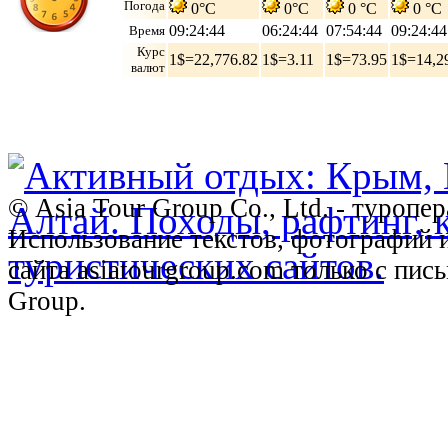
Погода
0°C
0°C
0 °C
0 °C
09:24:45
06:24:45
07:54:45
09:24:45
Время
Курс
1$=22,776.82
1$=3.11
1$=73.95
1$=14,2
валют
© Asia Tour Group Co., Ltd. - туропе
Использование текстов, фотографий 
сайта asiatourgroup.com только с пи
Group.