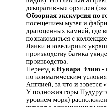
видов). Но главный аттрак
декоративные орхидеи (око
Обзорная экскурсия по г
посещением музея и фабри
драгоценных камней, где 
познакомиться с коллекци
Ланки и ювелирных украше
производству батика увиде
производства.
Переезд в
Нувара Элию
- 
по климатическим условия
Англией, за что и зовется
У подножия горы Пудурута
уровнем моря) расположе