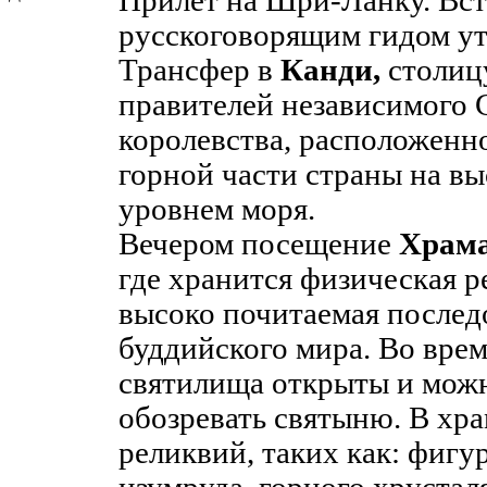
Прилет на Шри-Ланку. Вст
русскоговорящим гидом ут
Трансфер в
Канди,
столиц
правителей независимого 
королевства, расположенн
горной части страны на вы
уровнем моря.
Вечером посещение
Храма
где хранится физическая р
высоко почитаемая послед
буддийского мира. Во вре
святилища открыты и можн
обозревать святыню. В хра
реликвий, таких как: фигу