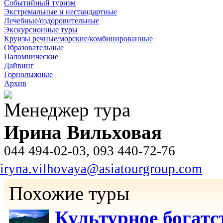
Событийный туризм
Экстремальные и нестандартные
Лечебные/оздоровительные
Экскурсионные туры
Круизы речные/морские/комбинированные
Образовательные
Паломнические
Дайвинг
Горнолыжные
Архив
Менеджер тура
Ирина Вильховая
044 494-02-03, 093 440-72-76
iryna.vilhovaya@asiatourgroup.com
Похожие туры
Культурное богат