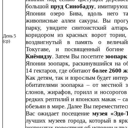
большой
пруд Синобадзу
, имитирующ
Японии озеро Бива, вдоль него та
живописные аллеи сакуры. Вы прогу
парку, увидите синтоистский алта
коридором из красных ворот тории
День 5
(ср)
воздвигнутый в память о величай
Токугаве, и посвященный богине
Киёмидзу
. Затем Вы посетите
зоопарк
Японии зоопарк, раскинувшийся на 
14 гектаров, где обитают
более 2600 
Как детям, так и взрослым будет инте
обитателями зоопарка – от местной з
слонов, жирафов, горилл и носорогов
редких рептилий и японских макак – с
обезьян в мире. Далее Вы переместитесь
Вас ожидает посещение
музея «Эдо
лучших музеев города, который в ярк
экспонатах повествует об истории и тр