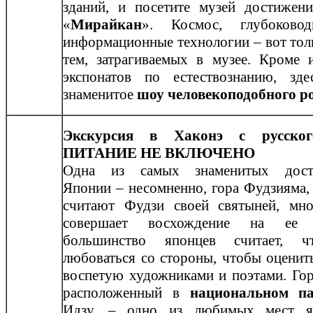
зданий, и посетите музей достижен
«
Мирайкан
». Космос, глубоковод
информационные технологии – вот тол
тем, затрагиваемых в музее. Кроме 
экспонатов по естествознанию, зд
знаменитое
шоу человекоподобного р
Экскурсия в Хаконэ с русског
ПИТАНИЕ НЕ ВКЛЮЧЕНО
Одна из самых знаменитых достоп
Японии – несомненно, гора Фудзияма
считают Фудзи своей святыней, мно
совершает восхождение на ее 
большинство японцев считает, 
любоваться со стороны, чтобы оценит
воспетую художниками и поэтами. Гор
расположенный в
национальном па
Идзу, – одно из любимых мест яп