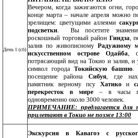
Вечером, когда зажигаются огни, гор
конце марта – начале апреля можно п
зрелищем: цветущими аллеями
сакур
подсветки
. Вы посетите знамени
роскошный торговый район
Гиндза
, 
залив по живописному
Радужному м
День 1 (сб)
искусственном острове Одайба
, о
потрясающий вид на Токио и залив, и
символ города
Токийскую башню
.
посещение района
Сибуя
, где нах
памятник верному псу
Хатико
и
с
перекресток в мире
– в часы пи
одновременно около 3000 человек.
ПРИМЕЧАНИЕ: предлагается для т
прилетают в Токио не позже 13:00
Экскурсия в
Кавагоэ с русско