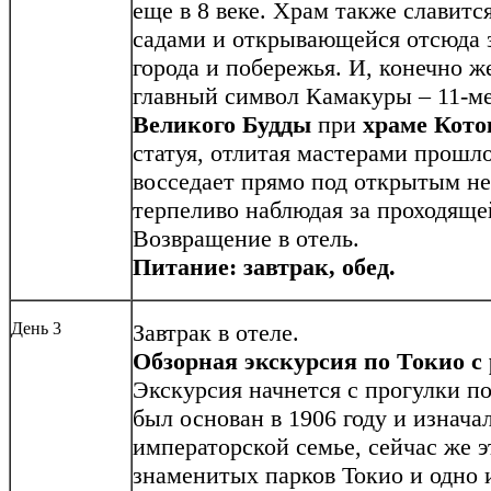
еще в 8 веке. Храм также славит
садами и открывающейся отсюда 
города и побережья. И, конечно ж
главный символ Камакуры – 11-м
Великого Будды
при
храме
Кото
статуя, отлитая мастерами прошло
восседает прямо под открытым неб
терпеливо наблюдая за проходяще
Возвращение в отель.
Питание: завтрак, обед.
День 3
Завтрак в отеле.
Обзорная экскурсия по Токио
с
Экскурсия начнется с прогулки п
был основан в 1906 году и изнач
императорской семье, сейчас же э
знаменитых парков Токио и одно 