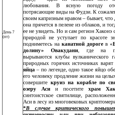
любования. В ясную погоду отс
потрясающие виды на Фудзи. К сожале
своим капризным нравом – бывает, что
она прячется в пелене из облаков, и то
ее не увидеть. Но и сам регион Хаконэ
День 7
(пт)
природой не уступает по красоте з
подниметесь на
канатной дороге
в «
долину» Овакудани
, где на по
вырываются клубы вулканического г
природных горячих источниках варят
яйца
– по легенде, одно такое яйцо об
его человеку продление жизни на целы
совершите
круиз на корабле по с
озеру Аси
и посетите
храм Хак
синтоистское святилище, расположенн
Аси в лесу из многовековых криптомер
*
В случае критического повышен
активности или при неблагопр