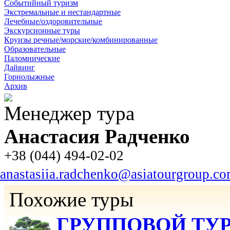
Событийный туризм
Экстремальные и нестандартные
Лечебные/оздоровительные
Экскурсионные туры
Круизы речные/морские/комбинированные
Образовательные
Паломнические
Дайвинг
Горнолыжные
Архив
Менеджер тура
Анастасия Радченко
+38 (044) 494-02-02
anastasiia.radchenko@asiatourgroup.c
Похожие туры
ГРУППОВОЙ ТУР: 