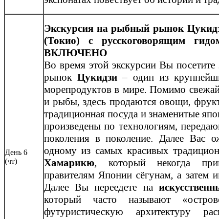
Экскурсия на рыбный рынок Цукидз
(Токио) с русскоговорящим гид
ВКЛЮЧЕНО
Во время этой экскурсии Вы посетите
рынок
Цукидзи
– один из крупнейш
морепродуктов в мире. Помимо свежа
и рыбы, здесь продаются овощи, фрукт
традиционная посуда и знаменитые япо
произведены по технологиям, передаю
поколения в поколение. Далее Вас о
одному из самых красивых традицион
День 6
(чт)
Хамарикю
, который некогда при
правителям Японии сёгунам, а затем и
Далее Вы переедете на
искусственн
который часто называют «остро
футуристическую архитектуру рас