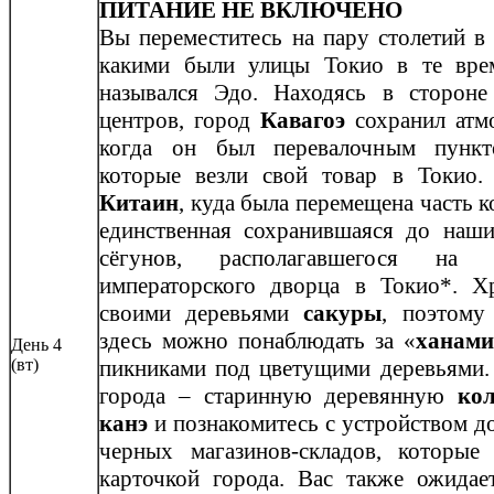
ПИТАНИЕ НЕ ВКЛЮЧЕНО
Вы переместитесь на пару столетий в
какими были улицы Токио в те врем
назывался Эдо. Находясь в сторон
центров, город
Кавагоэ
сохранил атмо
когда он был перевалочным пункт
которые везли свой товар в Токио
Китаин
, куда была перемещена часть к
единственная сохранившаяся до наши
сёгунов, располагавшегося на 
императорского дворца в Токио*.
Х
своими деревьями
сакуры
, поэтому
здесь можно понаблюдать за
«
ханами
День 4
(вт)
пикниками под цветущими деревьями.
города – старинную деревянную
ко
канэ
и познакомитесь с устройством 
черных магазинов-складов, которые
карточкой города. Вас также ожида