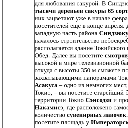
для любования сакурой. В Синдз
тысячи деревьев сакуры 65 сор
них зацветают уже в начале февра
посетителей еще в конце апреля. 
западную часть района
Синдзюк
началось строительство небоскре
располагается здание Токийского 
Обед. Далее вы посетите
смотро
высокой в мире телевизионной б
откуда с высоты 350 м сможете п
захватывающими панорамами Токи
Асакуса –
одно из немногих мест,
Токио, – вы посетите старейший 
территории Токио
Сэнсодзи
и про
Накамисэ
, где расположено само
количество
сувенирных лавочек
посетите площадь у
Императорск