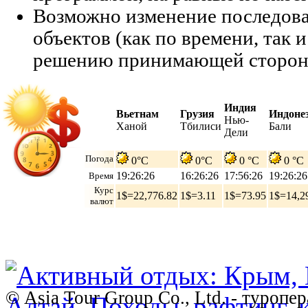
Возможно изменение последов
объектов (как по времени, так и
решению принимающей сторон
Индия
Вьетнам
Грузия
Индоне
Нью-
Ханой
Тбилиси
Бали
Дели
Погода
0°C
0°C
0 °C
0 °C
19:26:27
16:26:27
17:56:27
19:26:27
Время
Курс
1$=22,776.82
1$=3.11
1$=73.95
1$=14,2
валют
© Asia Tour Group Co., Ltd. - туропе