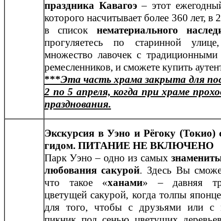
праздника Кавагоэ
– этот ежегодный
которого насчитывает более 360 лет, в 
в список
нематериального наслед
прогуляетесь по старинной улице
множество лавочек с традиционными
ремесленников, и сможете купить ауте
***
Эта часть храма закрыта для пос
2 по 5 апреля, когда при храме про
празднования.
Экскурсия в Уэно и Рёгоку (Токио)
гидом. ПИТАНИЕ НЕ ВКЛЮЧЕНО
Парк Уэно – одно из самых
знамениты
любования сакурой
. Здесь Вы сможе
что такое «
ханами
» – давняя тр
цветущей сакурой, когда толпы японце
для того, чтобы с друзьями или с 
пикник под сенью цветущих деревьев