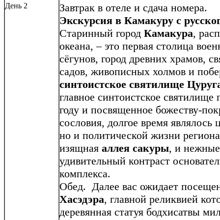
День 2
Завтрак в отеле и сдача номера.
Экскурсия в Камакуру с русско
Старинный город
Камакура
, рас
океана, – это первая столица во
сёгунов, город древних храмов, 
садов, живописных холмов и поб
синтоистское
святилище Цуруг
главное синтоистское святилище г
году и посвященное божеству-по
сословия, долгое время являлось 
но и политической жизни региона
изящная
аллея сакуры
, и нежны
удивительный контраст основател
комплекса.
Обед. Далее вас ожидает посеще
Хасэдэра
, главной реликвией кот
деревянная статуя бодхисатвы ми