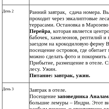
День 2
Ранний завтрак, сдача номера. В
проходит через эвкалиптовые лес
террасами. Остановка в Марозев
Перейра
, которая является центр
бабочек, хамелеонов, рептилий и
заездом на крокодиловую ферму В
посещение островов, где обитает
можно сделать фото и покормить 
Прибытие, размещение в отеле. С
лесу. Ужин.
Питание: завтрак, ужин.
День 3
Завтрак в отеле.
Посещение
заповедника Аналам
большие лемуры – Индри. Этот ви
особым пением и отсутствием дл