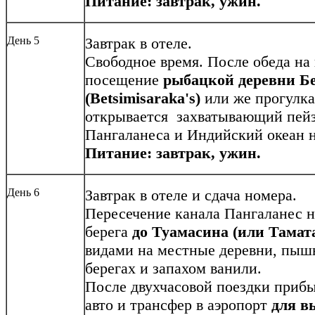
Питание: завтрак, ужин.
День 5
Завтрак в отеле.
Свободное время. После обеда на
посещение
рыбацкой деревни Б
(Betsimisaraka's)
или же прогулка
открывается захватывающий пейз
Пангаланеса и Индийский океан н
Питание: завтрак, ужин.
День 6
Завтрак в отеле и сдача номера.
Пересечение канала Пангаланес н
берега
до Туамасина (или Тамата
видами на местные деревни, пыш
берегах и запахом ванили.
После двухчасовой поездки прибыт
авто и трансфер в аэропорт
для в