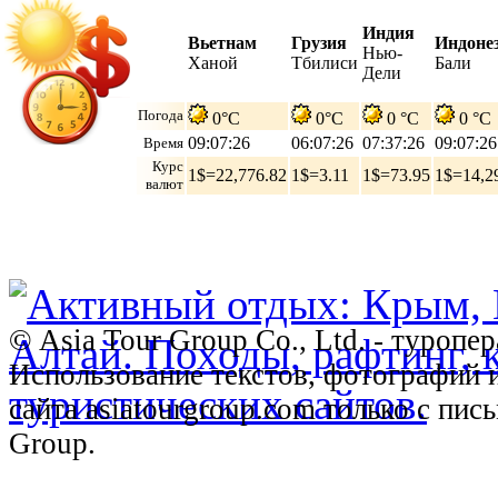
Индия
Вьетнам
Грузия
Индоне
Нью-
Ханой
Тбилиси
Бали
Дели
Погода
0°C
0°C
0 °C
0 °C
09:07:27
06:07:27
07:37:27
09:07:27
Время
Курс
1$=22,776.82
1$=3.11
1$=73.95
1$=14,2
валют
© Asia Tour Group Co., Ltd. - туропе
Использование текстов, фотографий 
сайта asiatourgroup.com только с пи
Group.