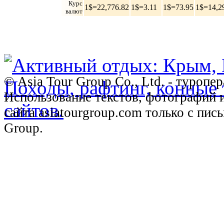
Курс
1$=22,776.82
1$=3.11
1$=73.95
1$=14,2
валют
© Asia Tour Group Co., Ltd. - туропе
Использование текстов, фотографий 
сайта asiatourgroup.com только с пи
Group.