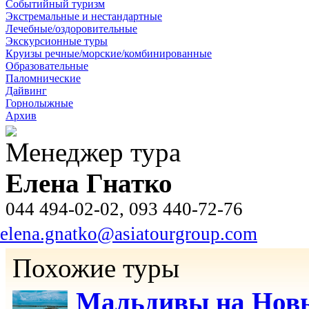
Событийный туризм
Экстремальные и нестандартные
Лечебные/оздоровительные
Экскурсионные туры
Круизы речные/морские/комбинированные
Образовательные
Паломнические
Дайвинг
Горнолыжные
Архив
Менеджер тура
Елена Гнатко
044 494-02-02, 093 440-72-76
elena.gnatko@asiatourgroup.com
Похожие туры
Мальдивы на Новы