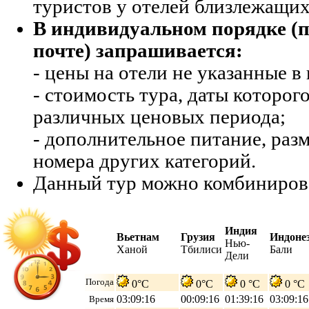
туристов у отелей близлежащих
В индивидуальном порядке (п
почте) запрашивается:
- цены на отели не указанные в 
- стоимость тура, даты которог
различных ценовых периода;
- дополнительное питание, раз
номера других категорий.
Данный тур можно комбиниров
Индия
Вьетнам
Грузия
Индоне
Нью-
Ханой
Тбилиси
Бали
Дели
Погода
0°C
0°C
0 °C
0 °C
03:09:17
00:09:17
01:39:17
03:09:17
Время