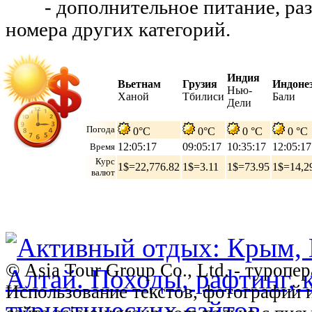
- дополнительное питание, разм
номера других категорий.
Индия
Вьетнам
Грузия
Индоне
Нью-
Ханой
Тбилиси
Бали
Дели
Погода
0°C
0°C
0 °C
0 °C
12:05:18
09:05:18
10:35:18
12:05:18
Время
Курс
1$=22,776.82
1$=3.11
1$=73.95
1$=14,2
валют
© Asia Tour Group Co., Ltd. - туропе
Использование текстов, фотографий 