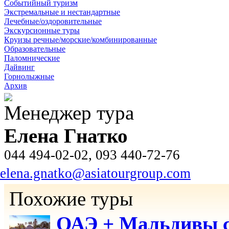
Событийный туризм
Экстремальные и нестандартные
Лечебные/оздоровительные
Экскурсионные туры
Круизы речные/морские/комбинированные
Образовательные
Паломнические
Дайвинг
Горнолыжные
Архив
Менеджер тура
Елена Гнатко
044 494-02-02, 093 440-72-76
elena.gnatko@asiatourgroup.com
Похожие туры
ОАЭ + Мальдивы с