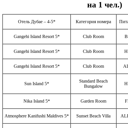
на 1 чел.)
Отель Дубае – 4-5*
Категория номера
Пит
Gangehi Island Resort 5*
Club Room
B
Gangehi Island Resort 5*
Club Room
H
Gangehi Island Resort 5*
Club Room
A
Standard Beach
Sun Island 5*
H
Bungalow
Nika Island 5*
Garden Room
F
Atmosphere Kanifushi Maldives 5*
Sunset Beach Villa
AL