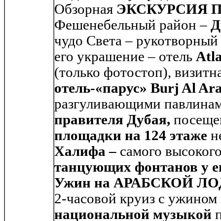
Обзорная
ЭКСКУРСИЯ П
Фешенебельный район –
Д
чудо Света – рукотворны
его украшение – отель
Atl
(только фотостоп), визитн
отель-«парус» Burj Al Ara
разгуливающими павлина
правителя Дубая,
посещ
площадки на 124 этаже
н
Халифа –
самого высокого
танцующих фонтанов у е
Ужин на АРАБСКОЙ ЛО
2-часовой круиз с ужином
национальной музыкой