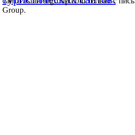
сайта asiatourgroup.com только с пи
Group.