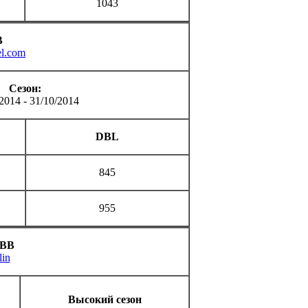
1043
В
el.com
Cезон:
2014 - 31/10/2014
DBL
845
955
 BB
lin
Высокий сезон