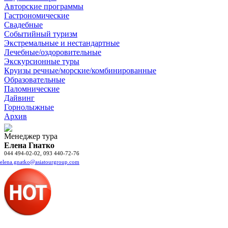
Авторские программы
Гастрономические
Свадебные
Событийный туризм
Экстремальные и нестандартные
Лечебные/оздоровительные
Экскурсионные туры
Круизы речные/морские/комбинированные
Образовательные
Паломнические
Дайвинг
Горнолыжные
Архив
Менеджер тура
Елена Гнатко
044 494-02-02, 093 440-72-76
elena.gnatko@asiatourgroup.com