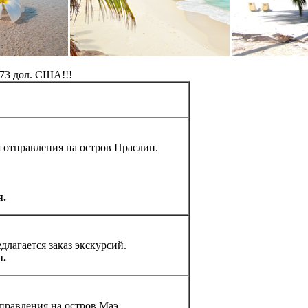
73
дол. США!!!
я отправления на остров Праслин.
я.
длагается заказ экскурсий.
я.
правления на остров Маэ.