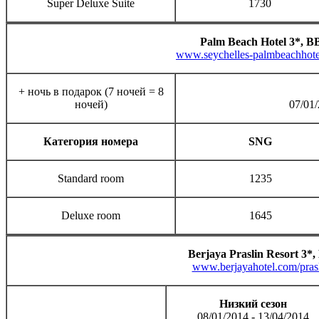
Super Deluxe Suite
1730
Palm Beach Hotel 3*
,
В
www.seychelles-palmbeachhot
+ ночь в подарок (7 ночей = 8
ночей)
07/01/
Категория номера
SNG
Standard room
1235
Deluxe room
1645
Berjaya Praslin Resort 3*,
www.berjayahotel.com/pras
Низкий сезон
08/01/2014 - 13/04/2014