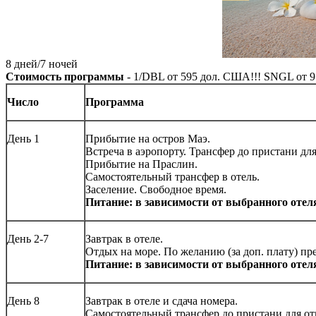
8 дней/7 ночей
Стоимость программы
- 1/DBL от
595
дол. США!!! SNGL от
9
Число
Программа
День 1
Прибытие на остров Маэ.
Встреча в аэропорту. Трансфер до пристани дл
Прибытие на Праслин.
Самостоятельный трансфер в отель.
Заселение. Свободное время.
Питание: в зависимости от выбранного отел
День 2-7
Завтрак в отеле.
Отдых на море. По желанию (за доп. плату) пре
Питание: в зависимости от выбранного отел
День 8
Завтрак в отеле и сдача номера.
Самостоятельный трансфер до пристани для от