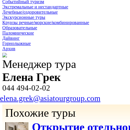
Событийный туризм
Экстремальные и нестандартные
Лечебные/оздоровительные
Экскурсионные туры
Круизы речные/морские/комбинированные
Образовательные
Паломнические
Дайвинг
Горнолыжные
Архив
Менеджер тура
Елена Грек
044 494-02-02
elena.grek@asiatourgroup.com
Похожие туры
Открытие отельно