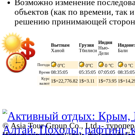
Возможно изменение последов
объектов (как по времени, так и
решению принимающей сторон
Индия
Вьетнам
Грузия
Индоне
Нью-
Ханой
Тбилиси
Бали
Дели
Погода
0°C
0°C
0 °C
0 °C
08:35:06
05:35:06
07:05:06
08:35:06
Время
Курс
1$=22,776.82
1$=3.11
1$=73.95
1$=14,2
валют
© Asia Tour Group Co., Ltd. - туропе