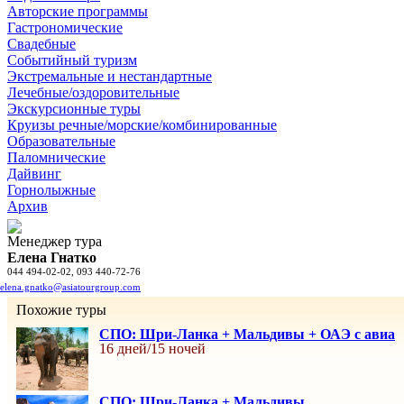
Авторские программы
Гастрономические
Свадебные
Событийный туризм
Экстремальные и нестандартные
Лечебные/оздоровительные
Экскурсионные туры
Круизы речные/морские/комбинированные
Образовательные
Паломнические
Дайвинг
Горнолыжные
Архив
Менеджер тура
Елена Гнатко
044 494-02-02, 093 440-72-76
elena.gnatko@asiatourgroup.com
Похожие туры
СПО: Шри-Ланка + Мальдивы + ОАЭ с авиа
16 дней/15 ночей
СПО: Шри-Ланка + Мальдивы