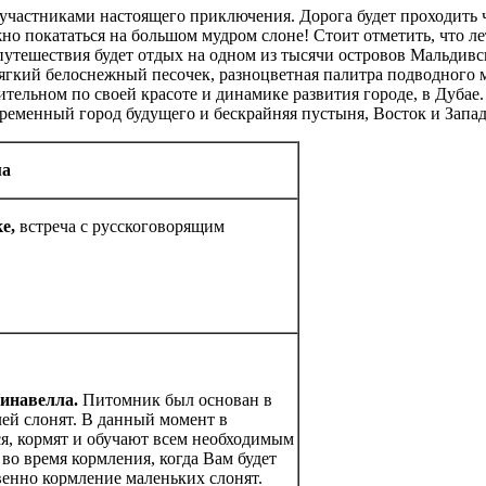
частниками настоящего приключения. Дорога будет проходить
но покататься на большом мудром слоне! Стоит отметить, что ле
утешествия будет отдых на одном из тысячи островов Мальдивс
ягкий белоснежный песочек, разноцветная палитра подводного м
ельном по своей красоте и динамике развития городе, в Дубае
ременный город будущего и бескрайняя пустыня, Восток и Запад,
ма
ке,
встреча с русскоговорящим
Пинавелла.
Питомник был основан в
лей слонят. В данный момент в
ся, кормят и обучают всем необходимым
о время кормления, когда Вам будет
венно кормление маленьких слонят.