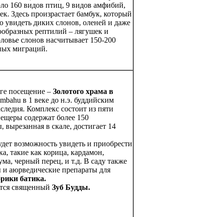
о 160 видов птиц, 9 видов амфибий,
ек. Здесь произрастает бамбук, который
но увидеть диких слонов, оленей и даже
ообразных рептилий – лягушек и
оловье слонов насчитывает 150-200
нных миграций.
оге посещение –
Золотого храма в
bahu в 1 веке до н.э. буддийским
следия. Комплекс состоит из пяти
ещеры содержат более 150
 вырезанная в скале, достигает 14
будет возможность увидеть и приобрести
, такие как корица, кардамон,
ма, черный перец, и т.д. В саду также
ы и аюрведические препараты для
рики батика.
ится священный
Зуб Будды.