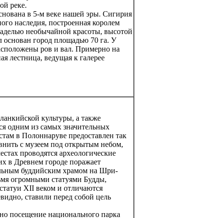
ой реке.
снована в 5-м веке нашей эры. Сигирия
ного наследия, построенная королем
цитаделью необычайной красоты, высотой
 основан город площадью 70 га. У
асположены ров и вал. Примерно на
я лестница, ведущая к галерее
ланкийской культуры, а также
тся одним из самых значительных
стам в Полоннаруве предоставлен так
нить с музеем под открытым небом,
местах проводятся археологические
х в Древнем городе поражает
ельным буддийским храмом на Шри-
ьмя огромными статуями Будды,
статуи XII веком и отличаются
видно, ставили перед собой цель
но посещение национального парка