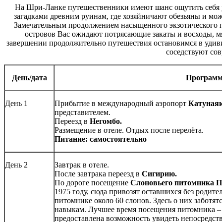
На Шри-Ланке путешественники имеют шанс ощутить себя у
загадками древним руинам, где хозяйничают обезьяны и мож
Замечательным продолжением насыщенного экзотического п
островов Вас ожидают потрясающие закаты и восходы, м
завершении продолжительно путешествия остановимся в удивит
соседствуют сов
День/дата
Програм
День 1
Прибытие в международный аэропорт
Катуная
представителем.
Переезд в
Негомбо.
Размещение в отеле. Отдых после перелёта.
Питание: самостоятельно
День 2
Завтрак в отеле.
После завтрака переезд в
Сигирию.
По дороге посещение
Слоновьего питомника 
1975 году, сюда привозят оставшихся без родите
питомнике около 60 слонов. Здесь о них заботят
навыкам. Лучшее время посещения питомника – в
предоставлена возможность увидеть непосредст