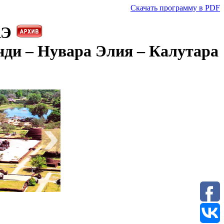
Скачать программу в PDF
АЭ
нди – Нувара Элия – Калутара