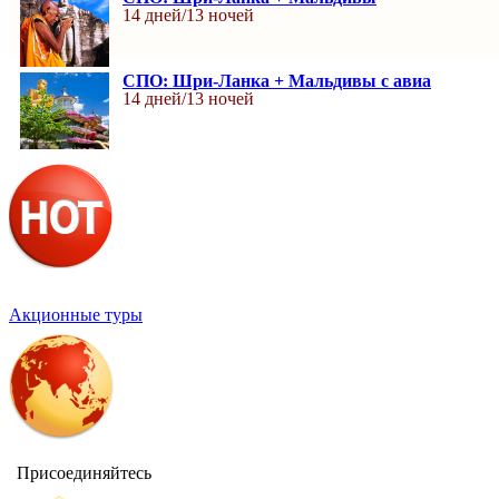
14 дней/13 ночей
СПО: Шри-Ланка + Мальдивы с авиа
14 дней/13 ночей
Акционные туры
Присоединяйтесь