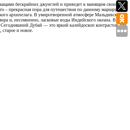
 чащами бескрайних джунглей и приведет к манящим своими
то – прекрасная пора для путешествия по данному маршруту.
кого архипелага. В умиротворенной атмосфере Мальдивских
ира и, несомненно, ласковые воды Индийского океана. В
. Сегодняшний Дубай — это яркий калейдоскоп контрастов, где
 старое и новое.