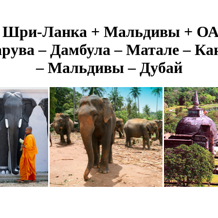
 Шри-Ланка + Мальдивы + О
рува – Дамбула – Матале – Ка
– Мальдивы – Дубай