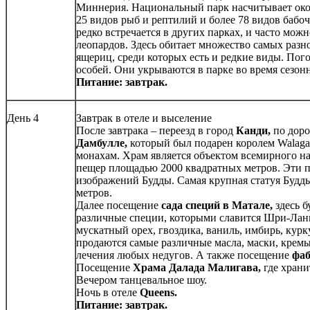
Миннерия. Национальный парк насчитывает окол
25 видов рыб и рептилий и более 78 видов бабоч
редко встречается в других парках, и часто мож
леопардов. Здесь обитает множество самых разн
ящериц, среди которых есть и редкие виды. Пог
особей. Они укрываются в парке во время сезо
Питание: завтрак.
День 4
Завтрак в отеле и выселение
После завтрака – переезд в город
Канди,
по дор
Дамбулле,
который был подарен королем Walagam
монахам. Храм является объектом всемирного на
пещер площадью 2000 квадратных метров. Эти п
изображений Будды. Самая крупная статуя Будды,
метров.
Далее посещение
сада специй в Матале,
здесь 
различные специи, которыми славится Шри-Ланка
мускатный орех, гвоздика, ваниль, имбирь, курку
продаются самые различные масла, маски, крем
лечения любых недугов. А также посещение
фаб
Посещение
Храма Далада Малигава,
где хран
Вечером танцевальное шоу.
Ночь в отеле
Queens.
Питание: завтрак.