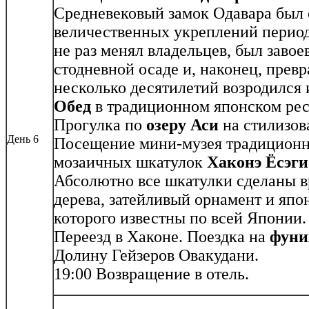
Средневековый замок Одавара был 
величественных укреплений перио
не раз менял владельцев, был завое
стодневной осаде и, наконец, превр
несколько десятилетий возродился 
Обед
в традиционном японском рес
Прогулка по
озеру Аси
на стилизов
День 6
Посещение мини-музея традицион
мозаичных шкатулок
Хаконэ Ёсэг
Абсолютно все шкатулки сделаны 
дерева, затейливый орнамент и япо
которого известны по всей Японии.
Переезд в Хаконе. Поездка на
фуни
Долину Гейзеров Овакудани.
19:00 Возвращение в отель.