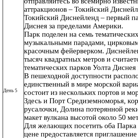
отправляйтесь во всемирно извест
аттракционов – Токийский Диснейл
Токийский Диснейленд – первый п
Диснея за пределами Америки.
Парк поделен на семь тематических
музыкальными парадами, цирковым
красочным фейерверком. Диснейлен
тысяч квадратных метров и считает
тематических парков Уолта Диснея 
В пешеходной доступности располо
единственный в мире морской вари
День 5
состоит из нескольких портов и мор
Здесь и Порт Средиземноморья, ко
русалочки, Долина потерянной реки
макет вулкана высотой около 50 мет
Для желающих посетить оба Парка 
цене предоставляется приглашение 