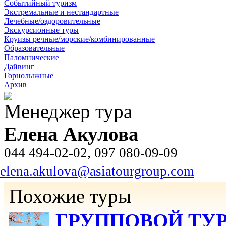
Событийный туризм
Экстремальные и нестандартные
Лечебные/оздоровительные
Экскурсионные туры
Круизы речные/морские/комбинированные
Образовательные
Паломнические
Дайвинг
Горнолыжные
Архив
Менеджер тура
Елена Акулова
044 494-02-02, 097 080-09-09
elena.akulova@asiatourgroup.com
Похожие туры
ГРУППОВОЙ ТУР «