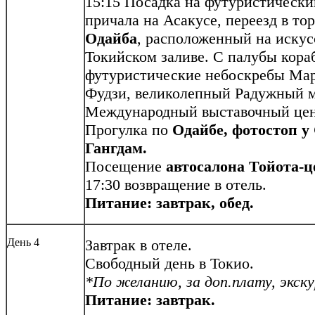
15:15 Посадка на футуристически
причала на Асакусе, переезд в то
Одайба
, расположенный на искус
Токийском заливе. С палубы кора
футуристические небоскребы Мар
Фудзи, великолепный Радужный м
Международный выставочный цен
Прогулка по
Одайбе, фотостоп у
Гангдам.
Посещение
автосалона Тойота-ц
17:30 возвращение в отель.
Питание: завтрак, обед.
День 4
Завтрак в отеле.
Свободный день в Токио.
*По желанию, за доп.плату, экску
Питание: завтрак.