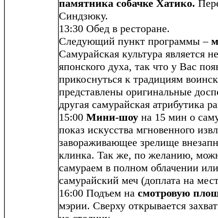
памятника собачке Хатико.
Пере
Синдзюку.
13:30 Обед в ресторане.
Следующий пункт программы –
м
Самурайская культура является н
японского духа, так что у Вас по
прикоснуться к традициям воинск
представлены оригинальные досп
другая самурайская атрибутика ра
15:00
Мини-шоу
на 15 мин о сам
показ искусства мгновенного извл
завораживающее зрелище внезапн
клинка. Так же, по желанию, мож
самураем в полном облачении ил
самурайский меч (доплата на мест
16:00 Подъем на
смотровую пло
мэрии. Сверху открывается захв