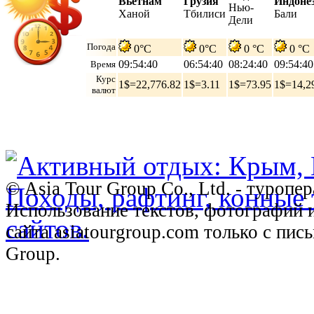
Вьетнам
Грузия
Индоне
Нью-
Ханой
Тбилиси
Бали
Дели
Погода
0°C
0°C
0 °C
0 °C
09:54:41
06:54:41
08:24:41
09:54:41
Время
Курс
1$=22,776.82
1$=3.11
1$=73.95
1$=14,2
валют
© Asia Tour Group Co., Ltd. - туропе
Использование текстов, фотографий 
сайта asiatourgroup.com только с пи
Group.