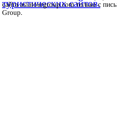
сайта asiatourgroup.com только с пи
Group.