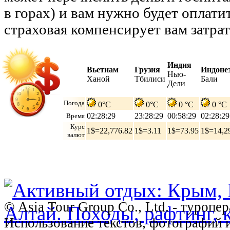
в горах) и вам нужно будет оплатит
страховая компенсирует вам затрат
Индия
Вьетнам
Грузия
Индоне
Нью-
Ханой
Тбилиси
Бали
Дели
Погода
0°C
0°C
0 °C
0 °C
02:28:30
23:28:30
00:58:30
02:28:30
Время
Курс
1$=22,776.82
1$=3.11
1$=73.95
1$=14,2
валют
© Asia Tour Group Co., Ltd. - туропе
Использование текстов, фотографий 