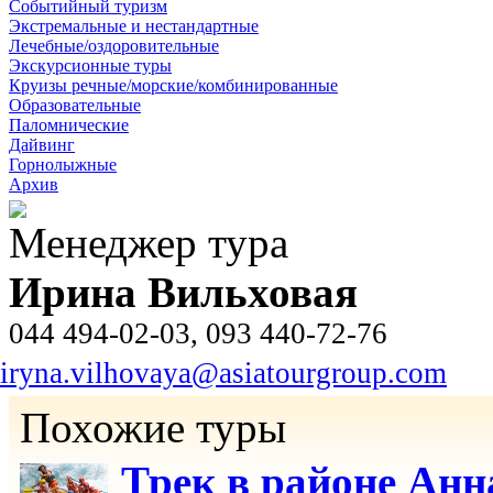
Событийный туризм
Экстремальные и нестандартные
Лечебные/оздоровительные
Экскурсионные туры
Круизы речные/морские/комбинированные
Образовательные
Паломнические
Дайвинг
Горнолыжные
Архив
Менеджер тура
Ирина Вильховая
044 494-02-03, 093 440-72-76
iryna.vilhovaya@asiatourgroup.com
Похожие туры
Трек в районе Ан