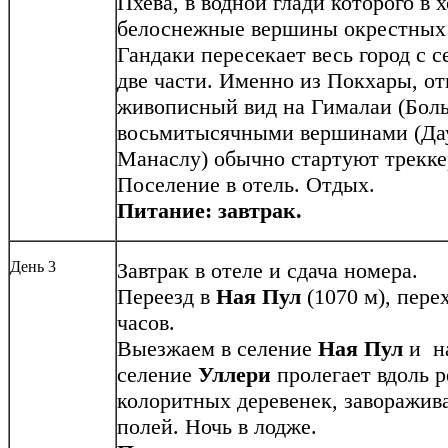
Пхева, в водной глади которого в
белоснежные вершины окрестных 
Гандаки пересекает весь город с с
две части. Именно из Покхары, от
живописный вид на Гималаи (Бол
восьмитысячными вершинами (Дау
Манаслу) обычно стартуют трекк
Поселение в отель. Отдых.
Питание: завтрак.
День 3
Завтрак в отеле и сдача номера.
Переезд в
Ная Пул
(1070 м), пере
часов.
Выезжаем в селение
Ная Пул
и на
селение
Уллери
пролегает вдоль 
колоритных деревенек, заворажив
полей. Ночь в лодже.