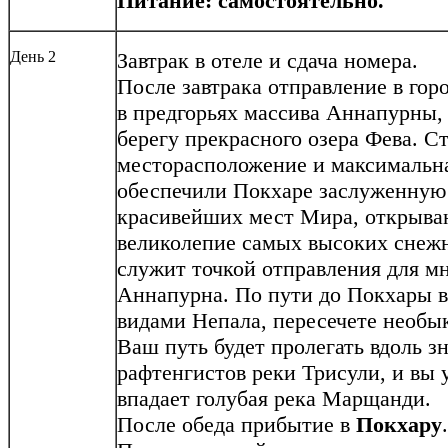
Питание: самостоятельно.
День 2
Завтрак в отеле и сдача номера.
После завтрака отправление в гор
в предгорьях массива Аннапурны, 
берегу прекрасного озера Фева. С
месторасположение и максимальна
обеспечили Покхаре заслуженную 
красивейших мест Мира, открыва
великолепие самых высоких снеж
служит точкой отправления для мн
Аннапурна. По пути до Покхары 
видами Непала, пересечете необы
Ваш путь будет пролегать вдоль з
рафтенгистов реки Трисули, и вы 
впадает голубая река Марщанди.
После обеда прибытие в
Покхару