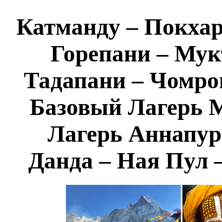
Катманду – Покхар
Горепани – Мук
Тадапани – Чомрон
Базовый Лагерь 
Лагерь Аннапур
Данда – Ная Пул 