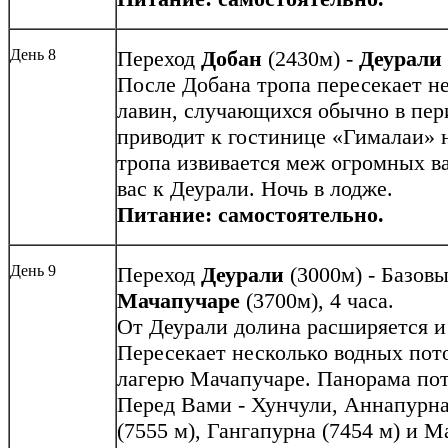
День 8
Переход
Добан
(2430м) -
Деурали
После Добана тропа пересекает не
лавин, случающихся обычно в пери
приводит к гостинице «Гималаи» 
тропа извивается меж огромных ва
вас к Деурали. Ночь в лодже.
Питание: самостоятельно.
День 9
Переход
Деурали
(3000м) - Базовы
Мачапучаре
(3700м), 4 часа.
От Деурали долина расширяется и
Пересекает несколько водных пото
лагерю Мачапучаре. Панорама потр
Перед Вами - Хунчули, Аннапурна 
(7555 м), Гангапурна (7454 м) и М