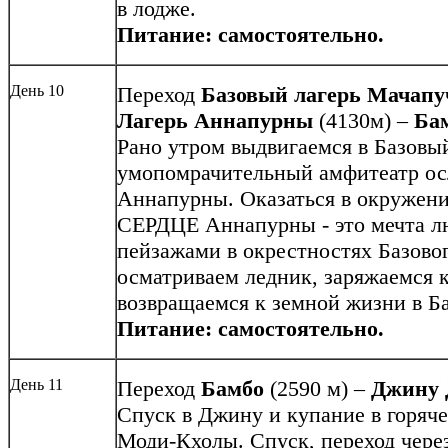
в лодже.
Питание: самостоятельно.
День 10
Переход
Базовый лагерь Мачапу
Лагерь Аннапурны
(4130м) –
Ба
Рано утром выдвигаемся в Базовы
умопомрачительный амфитеатр ос
Аннапурны. Оказаться в окружен
СЕРДЦЕ Аннапурны - это мечта л
пейзажами в окрестностях Базово
осматриваем ледник, заряжаемся 
возвращаемся к земной жизни в Ба
Питание: самостоятельно.
День 11
Переход
Бамбо
(2590 м) –
Джину 
Спуск в Джину и купание в горяче
Моди-Кхолы. Спуск, переход через