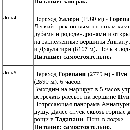
Питание: завтрак.
День 4
Переход
Уллери
(1960 м) -
Гореп
Легкий трек по вымощенным камн
дубами и рододендронами и откры
на заснеженные вершины Аннапур
и Дхаулагири (8167 м). Ночь в лод
Питание: самостоятельно.
День 5
Переход
Горепани
(2775 м) -
Пун
(2590 м), 6 часов.
Выходим на маршрут в 5 часов утр
встречать рассвет на вершине
Пун
Потрясающая панорама Аннапурны
душу. Далее спуск сквозь горные
рощи в
Тадапани
. Ночь в лодже.
Питание: самостоятельно.