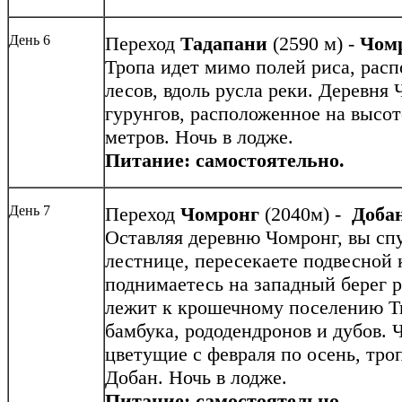
День 6
Переход
Тадапани
(2590 м) -
Чом
Тропа идет мимо полей риса, рас
лесов, вдоль русла реки. Деревня 
гурунгов, расположенное на высот
метров. Ночь в лодже.
Питание: самостоятельно.
День 7
Переход
Чомронг
(2040м) -
Доба
Оставляя деревню Чомронг, вы сп
лестнице, пересекаете подвесной
поднимаетесь на западный берег 
лежит к крошечному поселению Ти
бамбука, рододендронов и дубов. 
цветущие с февраля по осень, тро
Добан. Ночь в лодже.
Питание: самостоятельно.