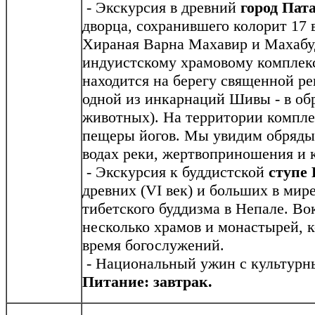
- Экскурсия в древний
город Пат
дворца, сохранившего колорит 17
Хираная Варна Махавир и Махабуд
индуистскому храмовому комплек
находится на берегу священной р
одной из инкарнаций Шивы - в об
животных). На территории компле
пещеры йогов. Мы увидим обряды
водах реки, жертвоприношения и 
- Экскурсия к буддистской
ступе 
древних (VI век) и больших в мир
тибетского буддизма в Непале. Во
несколько храмов и монастырей, 
время богослужений.
- Национальный ужин с культурн
Питание: завтрак.