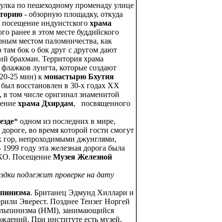
гулка по пешеходному променаду улице
аторию
- обзорную площадку, откуда
е посещение индуистского
храма
го ранее в этом месте буддийского
ярным местом паломничества, как
о там бок о бок друг с другом дают
ий брахман. Территория храма
флажков лунгта, которые создают
20-25 мин) к
монастырю Бхутия
был восстановлен в 30-х годах ХХ
, в том числе оригинал знаменитой
щение
храма
Дхирдам
, посвященного
езде
* одном из последних в мире,
дороге, во время которой гости смогут
 гор, непроходимыми джунглями,
1999 году эта железная дорога была
СКО. Посещение
Музея Железной
ездки подлежит проверке на дату
ьпинизма
. Британец Эдмунд Хиллари и
рили Эверест. Позднее Тензег Норгей
альпинизма (HMI), занимающийся
ждений. При институте есть музей,