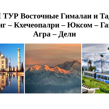
УР Восточные Гималаи и Т
г – Кхечеопалри – Юксом – Га
Агра – Дели