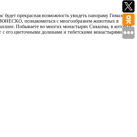
 будет прекрасная возможность увидеть панораму Гималаев и
сок ЮНЕСКО, познакомиться с многообразием животных в
жилинг. Побываете во многих монастырях Сиккима, в которых
г с его цветочными долинами и тибетскими монастырями.