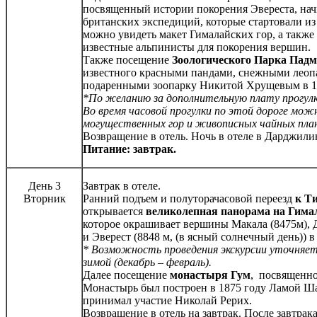
посвященный истории покорения Эвереста, нач
британских экспедиций, которые стартовали из
можно увидеть макет Гималайских гор, а также
известные альпинисты для покорения вершин.
Также посещение
Зоологического Парка Пад
известного красными пандами, снежными леоп
подаренными зоопарку Никитой Хрущевым в 19
*По желанию за дополнительную плату прогулка
Во время часовой прогулки по этой дороге мож
могущественных гор и живописных чайных пла
Возвращение в отель. Ночь в отеле в Дарджили
Питание: завтрак.
День 3
Завтрак в отеле.
Вторник
Ранний подъем и полуторачасовой переезд
к Ти
открывается
великолепная панорама на Гима
которое окрашивает вершины Макала (8475м), Д
и Эверест (8848 м, (в ясный солнечный день)) 
* Возможность проведения экскурсии уточняетс
зимой (декабрь – февраль).
Далее посещение
монастыря Гум
, посвященно
Монастырь был построен в 1875 году Ламой Шар
принимал участие Николай Рерих.
Возвращение в отель на завтрак. После завтрака