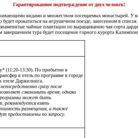
Гарантированное подтверждение от двух человек!
аживающими видами и множеством посещаемых монастырей. У вас
о будет прокатиться на игрушечном поезде, занесенном в спи
а знаменитые чайные плантации по выращиванию чая сорта дард
м завершением тура будет посещение горного курорта Калимпон
у* (11:20-13:30). По прибытии в
рансфер в отель по программе в городе
 в отеле Даржилинга.
непосредственно сразу после
позволяет сэкономить время, однако
е программы может быть
, рекомендуется взять
Стоимость размещения, а также
дут предоставлены по запросу.