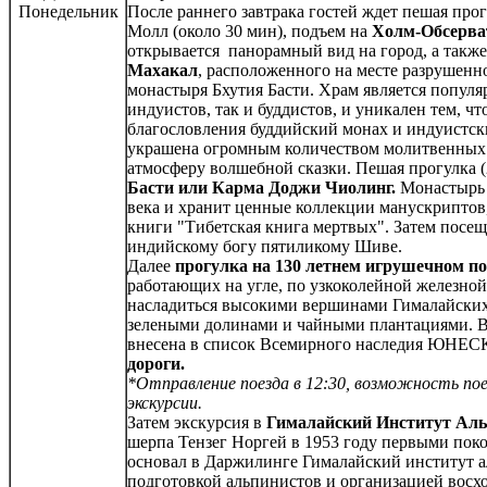
Понедельник
После раннего завтрака гостей ждет пешая про
Молл (около 30 мин), подъем на
Холм-Обсерв
открывается панорамный вид на город, а такж
Махакал
, расположенного на месте разрушенно
монастыря Бхутия Басти. Храм является попул
индуистов, так и буддистов, и уникален тем, чт
благословления буддийский монах и индуистск
украшена огромным количеством молитвенных 
атмосферу волшебной сказки. Пешая прогулка (
Басти или Карма Доджи Чиолинг.
Монастырь 
века и хранит ценные коллекции манускриптов
книги "Тибетская книга мертвых". Затем посе
индийскому богу пятиликому Шиве.
Далее
прогулка на 130 летнем игрушечном по
работающих на угле, по узкоколейной железной 
насладиться высокими вершинами Гималайских
зелеными долинами и чайными плантациями. В 
внесена в список Всемирного наследия ЮНЕ
дороги.
*Отправление поезда в 12:30, возможность по
экскурсии.
Затем экскурсия в
Гималайский Институт Ал
шерпа Тензег Норгей в 1953 году первыми поко
основал в Даржилинге Гималайский институт 
подготовкой альпинистов и организацией восхо