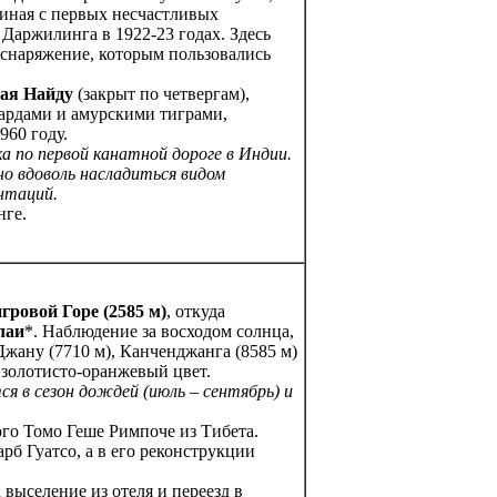
иная с первых несчастливых
 Даржилинга в 1922-23 годах. Здесь
 снаряжение, которым пользовались
мая Найду
(закрыт по четвергам),
ардами и амурскими тиграми,
60 году.
 по первой канатной дороге в Индии.
но вдоволь насладиться видом
нтаций.
нге.
гровой Горе (2585 м)
, откуда
лаи
*. Наблюдение за восходом солнца,
жану (7710 м), Канченджанга (8585 м)
в золотисто-оранжевый цвет.
я в сезон дождей (июль – сентябрь) и
го Томо Геше Римпоче из Тибета.
б Гуатсо, а в его реконструкции
 выселение из отеля и переезд в