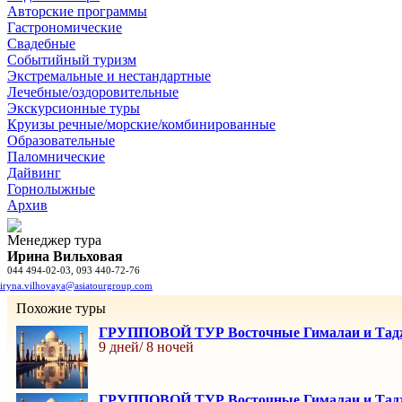
Авторские программы
Гастрономические
Свадебные
Событийный туризм
Экстремальные и нестандартные
Лечебные/оздоровительные
Экскурсионные туры
Круизы речные/морские/комбинированные
Образовательные
Паломнические
Дайвинг
Горнолыжные
Архив
Менеджер тура
Ирина Вильховая
044 494-02-03, 093 440-72-76
iryna.vilhovaya@asiatourgroup.com
Похожие туры
ГРУППОВОЙ ТУР Восточные Гималаи и Тад
9 дней/ 8 ночей
ГРУППОВОЙ ТУР Восточные Гималаи и Тад