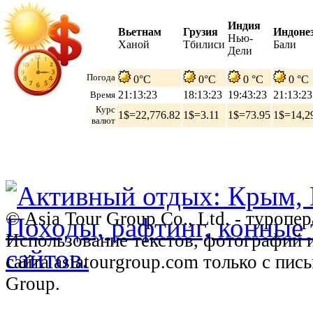
Индия
Вьетнам
Грузия
Индоне
Нью-
Ханой
Тбилиси
Бали
Дели
Погода
0°C
0°C
0 °C
0 °C
21:13:24
18:13:24
19:43:24
21:13:24
Время
Курс
1$=22,776.82
1$=3.11
1$=73.95
1$=14,2
валют
© Asia Tour Group Co., Ltd. - туропе
Использование текстов, фотографий 
сайта asiatourgroup.com только с пи
Group.