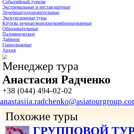
Событийный туризм
Экстремальные и нестандартные
Лечебные/оздоровительные
Экскурсионные туры
Круизы речные/морские/комбинированные
Образовательные
Паломнические
Дайвинг
Горнолыжные
Архив
Менеджер тура
Анастасия Радченко
+38 (044) 494-02-02
anastasiia.radchenko@asiatourgroup.c
Похожие туры
ГРУППОВОЙ ТУР «