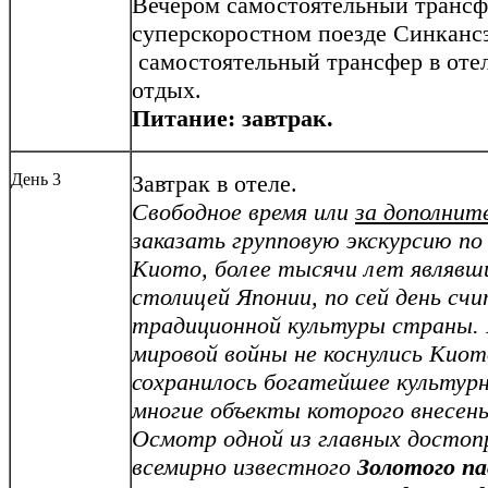
Вечером самостоятельный трансфе
суперскоростном поезде Синканс
самостоятельный трансфер в отел
отдых.
Питание: завтрак.
День 3
Завтрак в отеле.
Свободное время или
за дополнит
заказать групповую экскурсию по
Киото, более тысячи лет являвш
столицей Японии, по сей день с
традиционной культуры страны.
мировой войны не коснулись Киот
сохранилось богатейшее культурн
многие объекты которого внесе
Осмотр одной из главных досто
всемирно известного
Золотого па