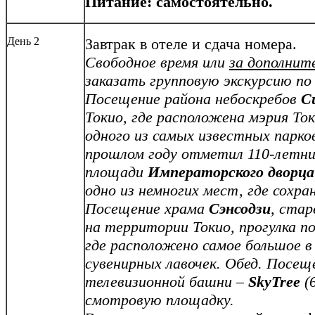
Питание: самостоятельно.
День 2
Завтрак в отеле и сдача номера.
Свободное время или
за дополнит
заказать групповую экскурсию по
Посещение района небоскребов
С
Токио, где расположена мэрия Ток
одного из самых известных парко
прошлом году отметил 110-летни
площади
Императорского дворца
одно из немногих мест, где сохра
Посещение храма
Сэнсодзи
, стар
на территории Токио, прогулка п
где расположено самое большое в
сувенирных лавочек. Обед. Посещ
телевизионной башни –
SkyTree
(6
смотровую площадку.