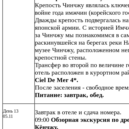
Крепость Чинчжу являлась ключ
войне года имжчин (корейского го
Дважды крепость подвергалась н
японской армии. С историей Имч
за Чинчжу мы познакомимся в са
раскинувшейся на берегах реки Н
музее Чинчжу, расположенном не
крепостной стены.
Трансфер во второй по величине
отель расположен в курортном ра
Ciel De Mer 4*.
После заселения - свободное врем
Питание: завтрак, обед.
День 13
Завтрак в отеле и сдача номера.
05.11
09:00
Обзорная экскурсия по др
Кёнчжу.