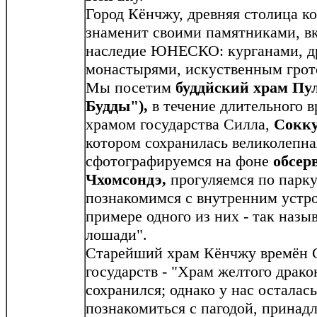
Город Кёнчжу, древняя столица ко
знаменит своими памятниками, в
наследие ЮНЕСКО: курганами, д
монастырями, искуственным грот
Мы посетим
буддйский храм Пу
Будды"),
в течение длительного
храмом государства Силла,
Сокк
котором сохранилась великолепна
сфотографируемся на фоне
обсерв
Чхомсондэ,
прогуляемся по парку
познакомимся с внутренним устро
примере одного из них - так наз
лошади".
Старейший храм Кёнчжу времён С
государств - "Храм желтого дракон
сохранился; однако у нас осталас
познакомиться с пагодой, принад