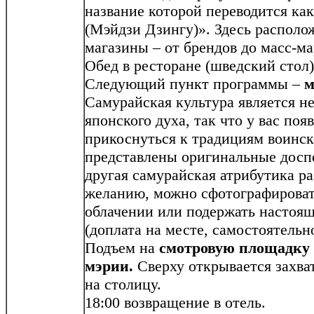
название которой переводится ка
(Мэйдзи Дзингу)». Здесь распол
магазины – от брендов до масс-ма
Обед в ресторане (шведский стол)
Следующий пункт программы –
м
Самурайская культура является н
японского духа, так что у вас по
прикоснуться к традициям воинск
представлены оригинальные досп
другая самурайская атрибутика ра
желанию, можно сфотографироват
облачении или подержать настоя
(доплата на месте, самостоятельно
Подъем на
смотровую площадку 
мэрии.
Сверху открывается захв
на столицу.
18:00 возвращение в отель.