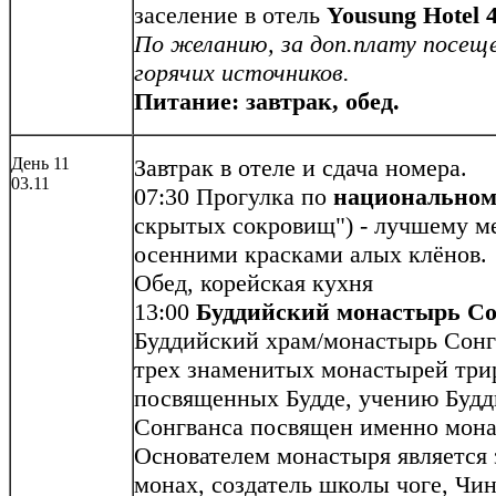
заселение в отель
Yousung Hotel 4
По желанию, за доп.плату посеще
горячих источников.
Питание: завтрак, обед.
День 11
Завтрак в отеле и сдача номера.
03.11
07:30 Прогулка по
национальном
скрытых сокровищ") - лучшему м
осенними красками алых клёнов.
Обед, корейская кухня
13:00
Буддийский монастырь Со
Буддийский храм/монастырь Сонгв
трех знаменитых монастырей трир
посвященных Будде, учению Буд
Сонгванса посвящен именно мона
Основателем монастыря является
монах, создатель школы чоге, Чин