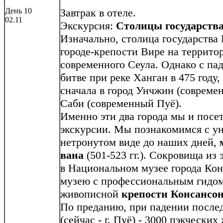
День 10
Завтрак в отеле.
02.11
Экскурсия:
Столицы государств
Изначально, столица государства 
городе-крепости Вире на террито
современного Сеула. Однако с па
битве при реке Ханган в 475 году
сначала в город Унчжин (современ
Саби (современный Пуё).
Именно эти два города мы и посе
экскурсии. Мы познакомимся с у
нетронутом виде до наших дней,
вана
(501-523 гг.). Сокровища из
в Национальном музее города Кон
музею с профессиональным гидом,
живописной
крепости Консансон
По преданию, при падении после
(сейчас - г. Пуё) - 3000 пэкческ