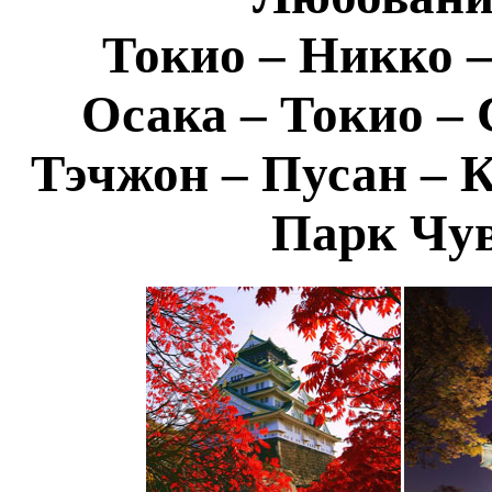
Токио – Никко –
Осака – Токио – 
Тэчжон – Пусан – 
Парк Чув