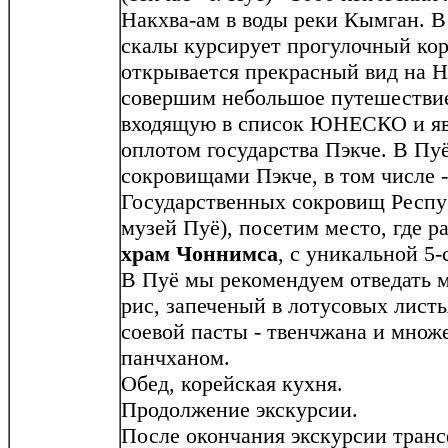
Накхва-ам в воды реки Кымган. В
скалы курсирует прогулочный кор
открывается прекрасный вид на Н
совершим небольшое путешествие
входящую в список ЮНЕСКО и я
оплотом государства Пэкче. В Пу
сокровищами Пэкче, в том числе 
Государственных сокровищ Респ
музей Пуё), посетим место, где р
храм Чоннимса
, с уникальной 5-
В Пуё мы рекомендуем отведать м
рис, запеченый в лотусовых листь
соевой пасты - твенчжана и множе
панчханом.
Обед, корейская кухня.
Продолжение экскурсии.
После окончания экскурсии транс