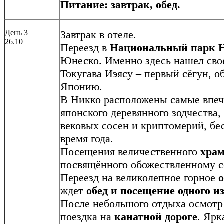
Питание: завтрак, обед.
День 3
Завтрак в отеле.
26.10
Переезд в
Национальный парк 
Юнеско. Именно здесь нашел сво
Токугава Иэясу – первый сёгун, 
Японию.
В Никко расположены самые впе
японского деревянного зодчества,
вековых сосен и криптомерий, бе
время года.
Посещения величественного
храм
посвящённого обожествленному сё
Переезд на великолепное горное
о
ждет
обед и посещение одного и
После небольшого отдыха осмот
поездка на
канатной дороге
. Ярк