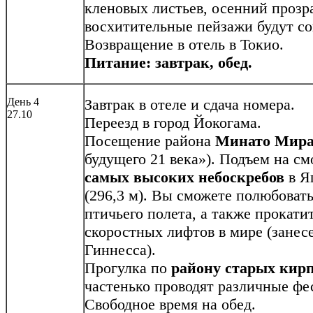
кленовых листьев, осенний прозр
восхитительные пейзажи будут со
Возвращение в отель в Токио.
Питание: завтрак, обед.
День 4
Завтрак в отеле и сдача номера.
27.10
Переезд в город Йокогама.
Посещение района
Минато Мир
будущего 21 века»). Подъем на 
самых высоких небоскребов
в Я
(296,3 м). Вы сможете полюбоват
птичьего полета, а также прокати
скоростных лифтов в мире (занес
Гиннесса).
Прогулка по
району старых кир
частенько проводят различные фе
Свободное время на обед.