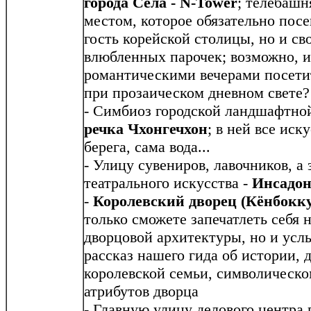
города Села - N-Tower
; телебашн
местом, которое обязательно пос
гость корейской столицы, но и с
влюбленных парочек; возможно, 
романтическими вечерами посетит
при прозаическом дневном свете?
- Симбиоз городской ландшафтной
речка Чхонгечхон
; в ней все иск
берега, сама вода...
- Улицу сувениров, лавочников, а 
театрального искусства -
Инсадо
-
Королевский дворец (Кёнбокку
только сможете запечатлеть себя 
дворцовой архитектуры, но и ус
рассказ нашего гида об истории, 
королевской семьи, символическ
атрибутов дворца
- Главную улицу делового центра 