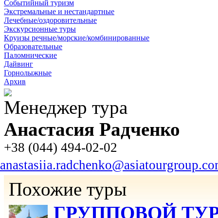
Событийный туризм
Экстремальные и нестандартные
Лечебные/оздоровительные
Экскурсионные туры
Круизы речные/морские/комбинированные
Образовательные
Паломнические
Дайвинг
Горнолыжные
Архив
Менеджер тура
Анастасия Радченко
+38 (044) 494-02-02
anastasiia.radchenko@asiatourgroup.c
Похожие туры
ГРУППОВОЙ ТУР «