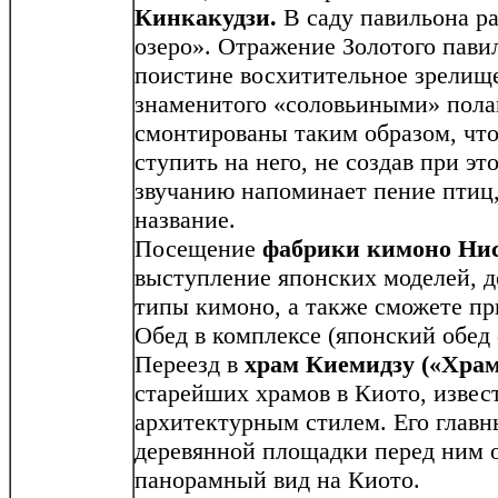
Кинкакудзи.
В саду павильона р
озеро». Отражение Золотого павил
поистине восхитительное зрели
знаменитого «соловьиными» пола
смонтированы таким образом, чт
ступить на него, не создав при э
звучанию напоминает пение птиц,
название.
Посещение
фабрики кимоно Нис
выступление японских моделей,
типы кимоно, а также сможете пр
Обед в комплексе (японский обед 
Переезд в
храм Киемидзу («Храм
старейших храмов в Киото, изве
архитектурным стилем. Его главны
деревянной площадки перед ним 
панорамный вид на Киото.