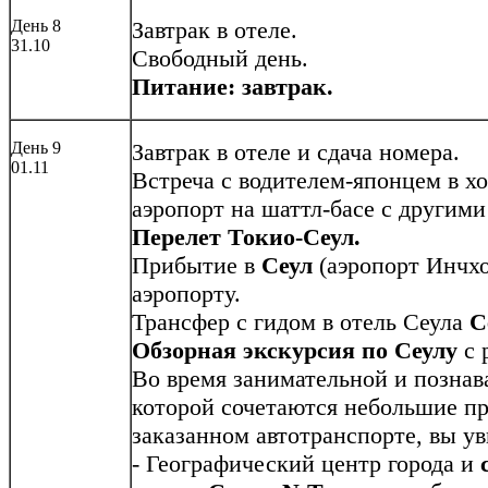
День 8
Завтрак в отеле.
31.10
Свободный день.
Питание: завтрак.
День 9
Завтрак в отеле и сдача номера.
01.11
Встреча с водителем-японцем в хо
аэропорт на шаттл-басе с другими 
Перелет Токио-Сеул.
Прибытие в
Сеул
(аэропорт Инчхон
аэропорту.
Трансфер с гидом в отель Сеула
C
Обзорная экскурсия по Сеулу
с 
Во время занимательной и познав
которой сочетаются небольшие п
заказанном автотранспорте, вы ув
- Географический центр города и