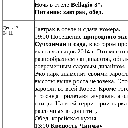
Ночь в отеле
Bellagio 3*.
Питание: завтрак, обед.
День 12
Завтрак в отеле и сдача номера.
04.11
09:00 Посещение
природного эко
Сучхонман и сада
, в котором пр
выставка садов 2014 г. Это место
разнообразием ландшафтов, обили
современным садовым дизайном.
Эко парк знаменит своими зарос
высоты выше роста человека. Эт
заросли во всей Корее. Кроме того
что сюда прилетают журавли, аис
птицы. На всей территории парка
различных видов птиц.
Обед, корейская кухня.
13:00
Крепость Чинчжу