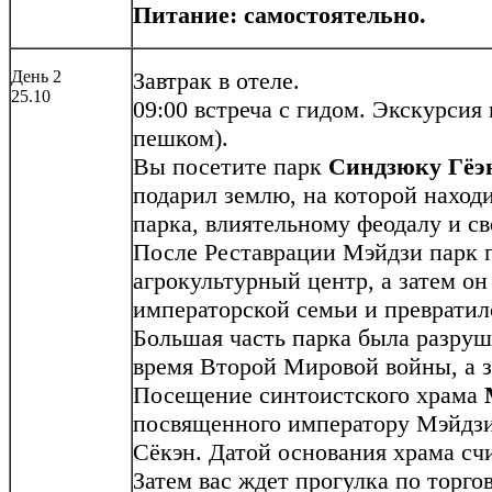
Питание:
самостоятельно.
День 2
Завтрак в отеле.
25.10
09:00 встреча с гидом. Экскурсия 
пешком).
Вы посетите парк
Синдзюку Гёэ
подарил землю, на которой наход
парка, влиятельному феодалу и с
После Реставрации Мэйдзи парк 
агрокультурный центр, а затем о
императорской семьи и превратил
Большая часть парка была разру
время Второй Мировой войны, а з
Посещение синтоистского храма
посвященного императору Мэйдзи
Сёкэн. Датой основания храма счи
Затем вас ждет прогулка по торг