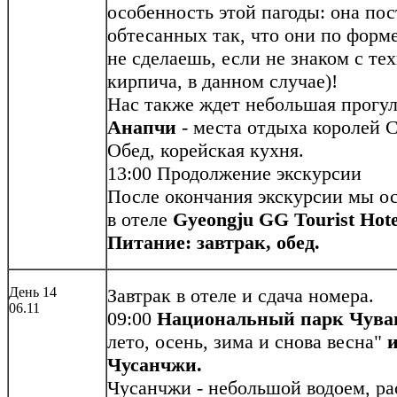
особенность этой пагоды: она пос
обтесанных так, что они по форм
не сделаешь, если не знаком с те
кирпича, в данном случае)!
Нас также ждет небольшая прогу
Анапчи
- места отдыха королей 
Обед, корейская кухня.
13:00 Продолжение экскурсии
После окончания экскурсии мы ос
в отеле
Gyeongju GG Tourist Hote
Питание: завтрак, обед.
День 14
Завтрак в отеле и сдача номера.
06.11
09:00
Национальный парк Чува
лето, осень, зима и снова весна"
и
Чусанчжи.
Чусанчжи - небольшой водоем, р