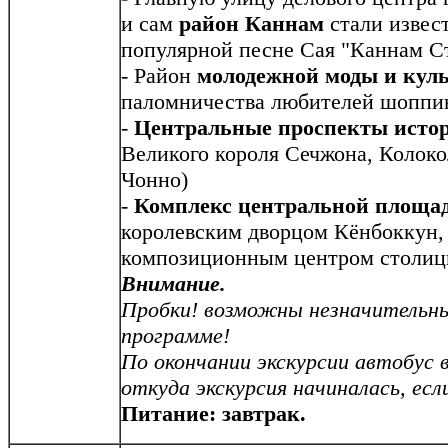
и сам
район Каннам
стали извес
популярной песне Сая "Каннам С
- Район
молодежной моды и кул
паломничества любителей шоппин
-
Центральные проспекты истор
Великого короля Сечжона, Колоко
Чонно)
-
Комплекс центральной площа
королевским дворцом Кёнбоккун,
композиционным центром столиц
Внимание.
Пробки! возможны незначительны
программе!
По окончании экскурсии автобус 
откуда экскурсия начиналась, если
Питание: завтрак.