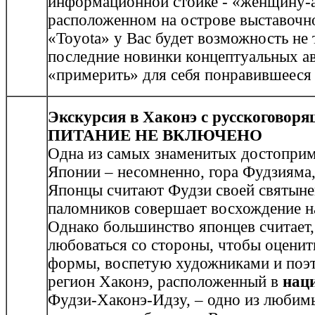
информационной стойке - «женщину-а
расположенном на острове выставочн
«Toyota» у Вас будет возможность не 
последние новинки концептуальных ав
«примерить» для себя понравившееся 
Экскурсия в Хаконэ с русскоговоря
ПИТАНИЕ НЕ ВКЛЮЧЕНО
Одна из самых знаменитых достоприм
Японии – несомненно, гора Фудзияма
Японцы считают Фудзи своей святыне
паломников совершает восхождение н
Однако большинство японцев считает
любоваться со стороны, чтобы оценить
формы, воспетую художниками и поэ
регион Хаконэ, расположенный в
нац
Фудзи-Хаконэ-Идзу, – одно из любим