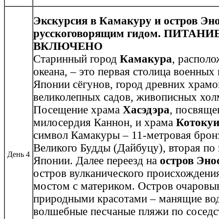
Экскурсия в
Камакуру и остров Эно
русскоговорящим гидом. ПИТАНИ
ВКЛЮЧЕНО
Старинный город
Камакура
, располо
океана, – это первая столица военных
Японии сёгунов, город древних храмо
великолепных садов, живописных хол
Посещение храма
Хасэдэра
, посвяще
милосердия Каннон, и храма
Котоку
символ Камакуры – 11-метровая бронз
Великого Будды (Дайбуцу), вторая по 
День 4
Японии.
Далее
переезд на
остров Эно
остров вулканического происхождени
мостом с материком. Остров очаровы
природными красотами – манящие вод
волшебные песчаные пляжи по соседс