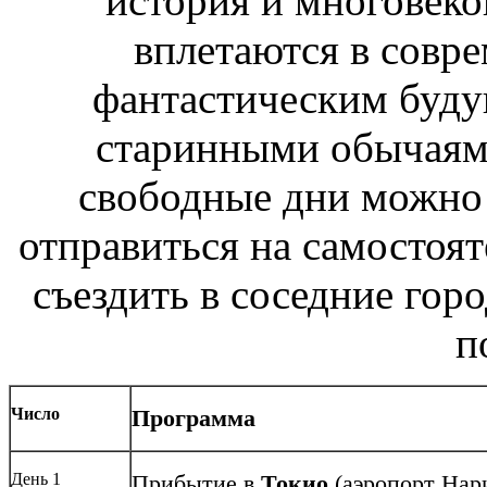
история и многовек
вплетаются в совр
фантастическим буду
старинными обычаями
свободные дни можно 
отправиться на самостоят
съездить в соседние гор
п
Число
Программа
День 1
Прибытие в
Токио
(аэропорт Нар