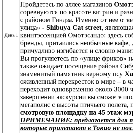
Пройдетесь по аллее магазинов
Омотэ
соревнуются по красоте витрин и раз
с районом Гиндза. Именно от нее отв
улица» -
Shibuya Cat street
, являющая
квинтэссенцией Омотэсандо: здесь с
День 1
бренды, притаились необычные кафе, 
причудливо изгибается и словно манит
Вы прогуляетесь по «улице фриков» 
также ожидает посещение района Сибу
знаменитый памятник верному псу
Ха
оживленный перекресток в мире – в ч
переходит одновременно около 3000 ч
завершении экскурсии вы сможете по
мегаполис с высоты птичьего полета,
смотровую площадку на 45 этаж мэ
ПРИМЕЧАНИЕ: предлагается для т
которые прилетают в Токио не поз