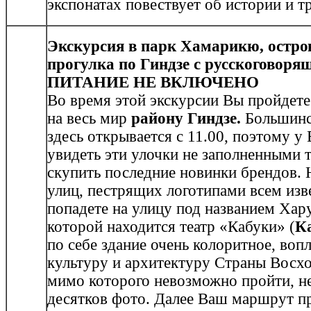
экспонатах повествует об истории и т
Экскурсия в парк Хамарикю, остро
прогулка по Гиндзе с русскоговоря
ПИТАНИЕ НЕ ВКЛЮЧЕНО
Во время этой экскурсии Вы пройдет
на весь мир
району Гиндзе.
Большинс
здесь открывается с 11.00, поэтому у
увидеть эти улочки не заполненными
скупить последние новинки брендов. 
улиц, пестрящих логотипами всем из
попадете на улицу под названием Хар
которой находится театр «Кабуки» (
К
по себе здание очень колоритное, во
культуру и архитектуру Страны Восх
мимо которого невозможно пройти, не
десятков фото. Далее Ваш маршрут п