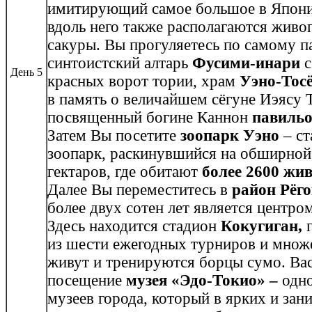
имитирующий самое большое в Япони
вдоль него также располагаются живо
сакуры. Вы прогуляетесь по самому п
синтоистский алтарь
Фусими-инари
с
День 5
красных ворот тории, храм
Уэно-Тос
в память о величайшем сёгуне Иэясу Т
посвященный богине Каннон
павильо
Затем Вы посетите
зоопарк Уэно
– ст
зоопарк, раскинувшийся на обширной
гектаров, где обитают
более 2600 жи
Далее Вы переместитесь в
район Рёг
более двух сотен лет является центро
Здесь находится стадион
Кокугиган,
г
из шести ежегодных турниров и множе
живут и тренируются борцы сумо. Ва
посещение
музея «Эдо-Токио» –
одн
музеев города, который в ярких и зан