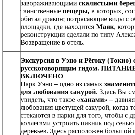
завораживающими
скалистыми бере
таинственные
пещеры,
в которых, сог
обитал дракон; потрясающие виды с 
площадки, где находится
Маяк
, кото
реконструкции сделали по типу Алекс
Возвращение в отель.
Экскурсия в Уэно и Рёгоку (Токио) 
русскоговорящим гидом. ПИТАНИ
ВКЛЮЧЕНО
Парк Уэно – одно из самых
знаменит
для любования сакурой
. Здесь Вы 
увидеть, что такое «
ханами
» – давня
любования цветущей сакурой, когда т
стекаются в парки для того, чтобы с д
коллегами устроить пикник под сень
деревьев. Здесь расположен большой