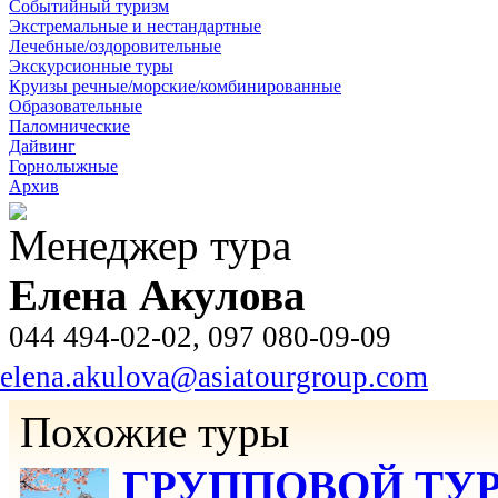
Событийный туризм
Экстремальные и нестандартные
Лечебные/оздоровительные
Экскурсионные туры
Круизы речные/морские/комбинированные
Образовательные
Паломнические
Дайвинг
Горнолыжные
Архив
Менеджер тура
Елена Акулова
044 494-02-02, 097 080-09-09
elena.akulova@asiatourgroup.com
Похожие туры
ГРУППОВОЙ ТУР «