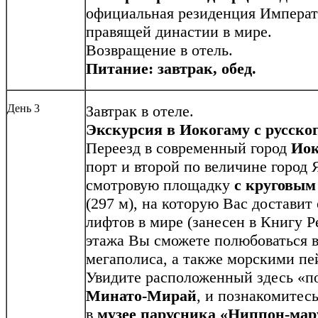
официальная резиденция Императ
правящей династии в мире.
Возвращение в отель.
Питание: завтрак, обед.
День 3
Завтрак в отеле.
Экскурсия в Иокогаму с русско
Переезд в современный город
Иок
порт и второй по величине город
смотровую площадку
с круговым
(297 м), на которую Вас достави
лифтов в мире (занесен в Книгу Р
этажа Вы сможете полюбоваться 
мегаполиса, а также морскими пе
Увидите расположенный здесь «по
Минато-Мирай
, и познакомитес
в
музее парусника «Ниппон-мар