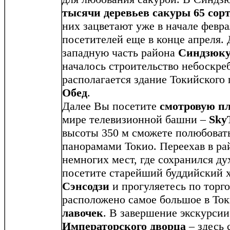
тысячи деревьев сакуры 65 сор
них зацветают уже в начале февра
посетителей еще в конце апреля.
западную часть района
Синдзюк
началось строительство небоскре
располагается здание Токийского 
Обед
.
Далее Вы посетите
смотровую п
мире телевизионной башни –
Sky
высоты 350 м сможете полюбоват
панорамами Токио. Переехав в р
немногих мест, где сохранился ду
посетите старейший буддийский 
Сэнсодзи
и прогуляетесь по торг
расположено самое большое в То
лавочек
. В завершение экскурси
Императорского дворца
– здесь 