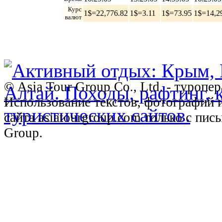
Курс
1$=22,776.82
1$=3.11
1$=73.95
1$=14,2
валют
© Asia Tour Group Co., Ltd. - туропе
Использование текстов, фотографий 
сайта asiatourgroup.com только с пи
Group.