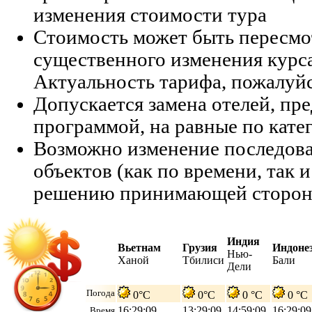
изменения стоимости тура
Стоимость может быть пересмо
существенного изменения курс
Актуальность тарифа, пожалуйс
Допускается замена отелей, п
программой, на равные по кате
Возможно изменение последов
объектов (как по времени, так и
решению принимающей сторон
Индия
Вьетнам
Грузия
Индоне
Нью-
Ханой
Тбилиси
Бали
Дели
Погода
0°C
0°C
0 °C
0 °C
16:29:10
13:29:10
14:59:10
16:29:10
Время