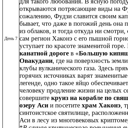
для такого любования. В ясную погод
открываются потрясающие виды на Ф
сожалению, Фудзи славится своим ка
бывает, что даже в погожий день она п
из облаков, и тогда откуда ни смотри, 
сам регион Хаконэ с его пышной горн
День 7
уступает по красоте знаменитой горе.
канатной дороге
в «
Большую кипящ
Овакудани
, где на поверхность зем
клубы вулканического газа. Здесь пр
горячих источниках варят знамениты
легенде, одно такое яйцо обеспечивае
человеку продление жизни на целых с
совершите
круиз на корабле по свя
озеру Аси
и посетите
храм Хаконэ
, 
синтоистское святилище, расположенн
Аси в лесу из многовековых криптоме
*
В случае критического повышения в