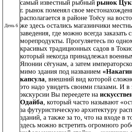
самый известный рыбный
рынок Цук
г. рынок поменял свое местонахожден
располагается в районе Тоёсу на восто
же здесь остались магазинчики местн
День 6
заведения, где можно всегда заказать
морепродукты. Прогуляетесь по одно
красивых традиционных садов в Токи
который некогда принадлежал военны
Японии сёгунам, а затем императорск
мимо здания под названием
«Накагин
капсула
, внешний вид которой сложн
это надо увидеть своими глазами. И в
экскурсии Вы переедете на
искусстве
Одайба
, который часто называют «о
за футуристическую архитектуру рас
зданий, а также за то, что на входе в 
здесь можно встретить огромного робо