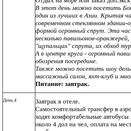
Отдых на море или заказ доп.экск
В этот день можно посетить Бо
один из лучших в Азии. Крытая ч
современном стеклянном здании
формой огромный спрут. Эта час
несколько павильонов-оранжерей,
"щупальцах" спрута, их обход ту
А в центре круга - огромный пав
обозрения посередине.
Также можно посетить шоу дельф
массажный салон, яхт-клуб и мног
Питание: завтрак.
День 4
Завтрак в отеле.
Самостоятельный трансфер в аэро
ходят комфортабельные автобусы 
около 4 дол на чел, оплата на мес