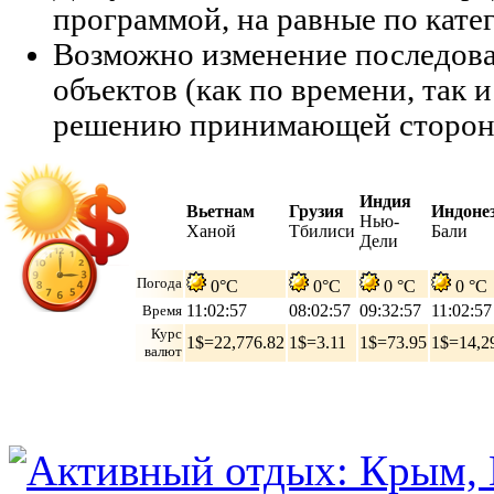
программой, на равные по кате
Возможно изменение последов
объектов (как по времени, так и
решению принимающей сторон
Индия
Вьетнам
Грузия
Индоне
Нью-
Ханой
Тбилиси
Бали
Дели
Погода
0°C
0°C
0 °C
0 °C
11:02:58
08:02:58
09:32:58
11:02:58
Время
Курс
1$=22,776.82
1$=3.11
1$=73.95
1$=14,2
валют