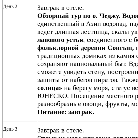
День 2
Завтрак в отеле.
Обзорный тур по о. Чеджу.
Водо
единственный в Азии водопад, па
ведет длинная лестница, скалы у
лавового устья
, соединенного с 
фольклорной деревни Сонгып,
г
традиционных домиках из камня
сохраняют национальный быт. Вд
сможете увидеть стену, построен
защиты от набегов пиратов. Такж
солнца»
на берегу моря, статус в
ЮНЕСКО. Посещение местного ры
разнообразные овощи, фрукты, м
Питание: завтрак.
День 3
Завтрак в отеле.