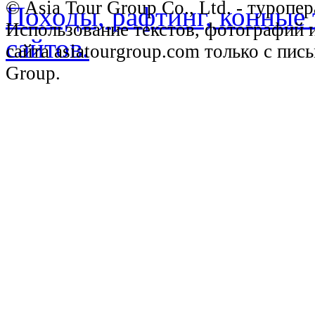
© Asia Tour Group Co., Ltd. - туропе
Использование текстов, фотографий 
сайта asiatourgroup.com только с пи
Group.