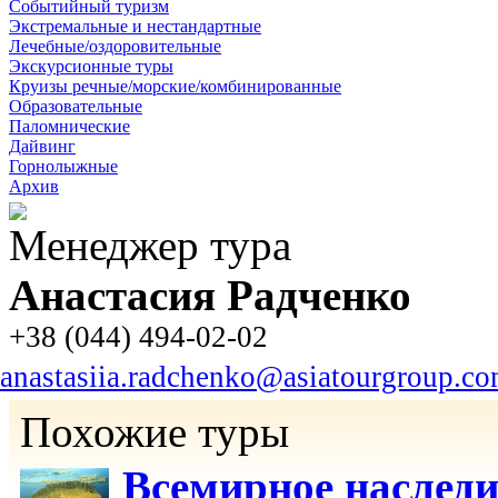
Событийный туризм
Экстремальные и нестандартные
Лечебные/оздоровительные
Экскурсионные туры
Круизы речные/морские/комбинированные
Образовательные
Паломнические
Дайвинг
Горнолыжные
Архив
Менеджер тура
Анастасия Радченко
+38 (044) 494-02-02
anastasiia.radchenko@asiatourgroup.c
Похожие туры
Всемирное насле