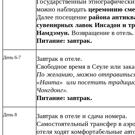
Государственный этнографический
можно наблюдать
церемонию сме
Далее посещение
района антикв
сувенирных лавок Инсадон и т
Намдэмун.
Возвращение в отель.
Питание: завтрак.
День 6-7
Завтрак в отеле.
Свободное время в Сеуле или зака
По желанию, можно отправиться 
«Нанта» или посетить традицио
Чонгдонг».
Питание: завтрак.
День 8
Завтрак в отеле и сдача номера.
Самостоятельный трансфер в аэр
отеля ходят комфортабельные авт