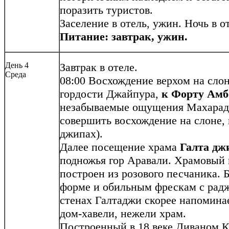
поразить туристов.
Заселение в отель, ужин. Ночь 
Питание: завтрак, ужин.
День 4
Завтрак в отеле.
Среда
08:00 Восхождение верхом на сло
гордости Джайпура,
к Форту Амб
незабываемые ощущения Махарадж
совершить восхождение на слоне, 
джипах).
Далее посещение храма
Галта дж
подножья гор Аравали. Храмовый 
построен из розового песчаника. 
форме и обильным фрескам с рад
стенах Галтаджи скорее напомина
дом-хавели, нежели храм.
Построенный в 18 веке Диваном 