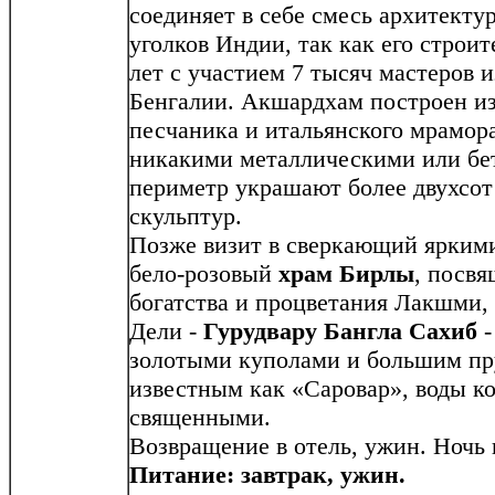
соединяет в себе смесь архитекту
уголков Индии, так как его строит
лет с участием 7 тысяч мастеров 
Бенгалии. Акшардхам построен из
песчаника и итальянского мрамора
никакими металлическими или бе
периметр украшают более двухсот
скульптур.
Позже визит в сверкающий яркими
бело-розовый
храм Бирлы
, посв
богатства и процветания Лакшми, 
Дели -
Гурудвару Бангла Сахиб
-
золотыми куполами и большим пр
известным как «Саровар», воды к
священными.
Возвращение в отель, ужин. Ночь 
Питание: завтрак, ужин.