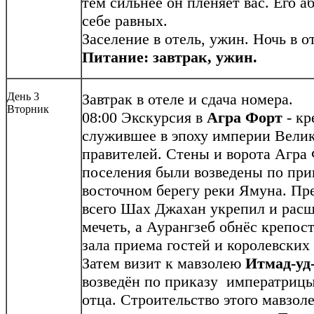
тем сильнее он пленяет вас. Его а
себе равных.
Заселение в отель, ужин. Ночь в о
Питание: завтрак, ужин.
День 3
Завтрак в отеле и сдача номера.
Вторник
08:00 Экскурсия в
Агра Форт
- кр
служившее в эпоху империи Вели
правителей. Стены и ворота Агра 
поселения были возведены по при
восточном берегу реки Ямуна. Пр
всего Шах Джахан укрепил и расш
мечеть, а Аурангзеб обнёс крепо
зала приема гостей и королевских
Затем визит к мавзолею
Итмад-уд
возведён по приказу императрицы
отца. Строительство этого мавзол