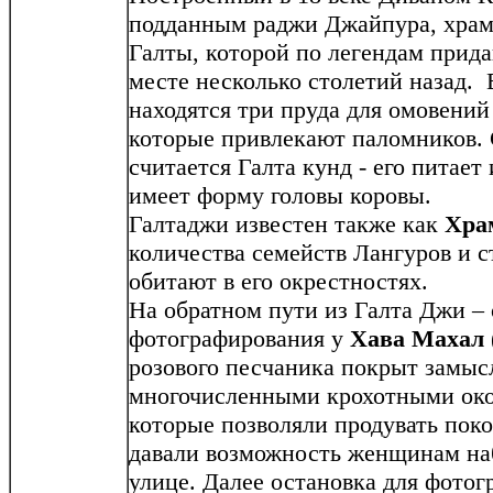
подданным раджи Джайпура, храм 
Галты, которой по легендам прида
месте несколько столетий назад.
находятся три пруда для омовений
которые привлекают паломников.
считается Галта кунд - его питает
имеет форму головы коровы.
Галтаджи известен также как
Хра
количества семейств Лангуров и с
обитают в его окрестностях.
На обратном пути из Галта Джи – 
фотографирования у
Хава Махал
розового песчаника покрыт замыс
многочисленными крохотными ок
которые позволяли продувать поко
давали возможность женщинам на
улице. Далее остановка для фото