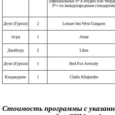
(официальные 4* в Индии или тверд
3*+ по международным стандартам
Дели (Гургао)
2
Leisure Inn West Gurgaon
Агра
1
Amar
Джайпур
2
Libra
Дели (Гургао)
1
Red Fox Aerocity
Кхаджурахо
1
Clarks Khajuraho
Стоимость программы с указанн