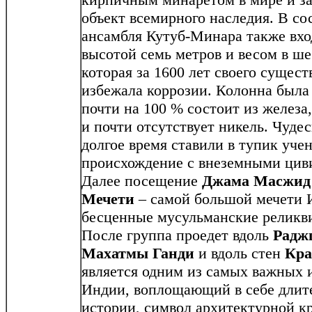
объект всемирного наследия. В со
ансамбля Кутуб-Минара также вхо
высотой семь метров и весом в ше
которая за 1600 лет своего сущес
избежала коррозии. Колонна была 
почти на 100 % состоит из железа,
и почти отсутствует никель. Чуде
долгое время ставили в тупик уче
происхождение с внеземными цив
Далее посещение
Джама Масжид 
Мечети
– самой большой мечети И
бесценные мусульманские реликв
После группа проедет вдоль
Раджг
Махатмы Ганди
и вдоль стен
Кра
является одним из самых важных 
Индии, воплощающий в себе длит
истории, символ архитектурной 