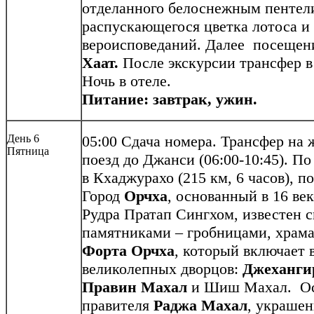
отделанного белоснежным пентел
распускающегося цветка лотоса и 
вероисповеданий. Далее посеще
Хаат.
После экскурсии трансфер в 
Ночь в отеле.
Питание: завтрак, ужин.
День 6
05:00 Сдача номера. Трансфер на 
Пятница
поезд до Джанси (06:00-10:45). П
в Кхаджурахо (215 км, 6 часов), 
Город
Орчха
, основанный в 16 ве
Рудра Пратап Сингхом, известен
памятниками – гробницами, храм
Форта Орчха
, который включает 
великолепных
дворцов:
Джеханги
Правин Махал
и Шиш Махал. Ос
правителя
Раджа Махал
, украше