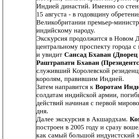
Индией династий. Именно со стен
15 августа - в годовщину обретен
Великобритании премьер-министр
индийскому народу.
Экскурсия продолжится в Новом Д
центральному проспекту города с
и увидит
Сансад Бхаван (Дворец
Раштрапати Бхаван (Президентс
служивший Королевской резиденц
королям, правившим Индией.
Затем направится к
Воротам Инд
солдатам индийской армии, погиб
действий начиная с первой миров
дня.
Далее экскурсия в Акшардхам.
Ко
построен в 2005 году и сразу вош
как самый большой индуистский х