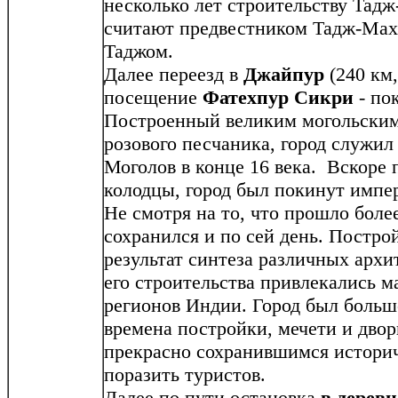
несколько лет строительству Тадж
считают предвестником Тадж-Ма
Таджом.
Далее переезд в
Джайпур
(240 км,
посещение
Фатехпур Сикри
- по
Построенный великим могольским
розового песчаника, город служи
Моголов в конце 16 века. Вскоре 
колодцы, город был покинут импер
Не смотря на то, что прошло более
сохранился и по сей день. Постр
результат синтеза различных архи
его строительства привлекались м
регионов Индии. Город был больш
времена постройки, мечети и двор
прекрасно сохранившимся историч
поразить туристов.
Далее по пути остановка
в дерев