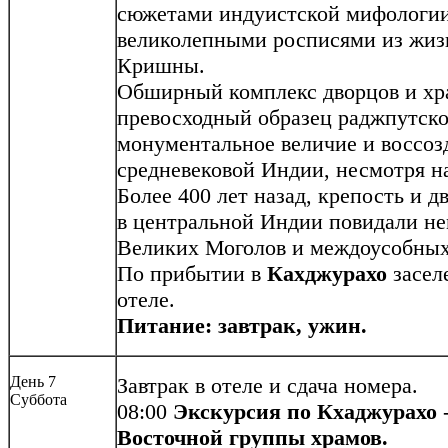
сюжетами индуистской мифологии
великолепными росписями из жиз
Кришны.
Обширный комплекс дворцов и хра
превосходный образец раджпутско
монументальное величие и воссоз
средневековой Индии, несмотря на
Более 400 лет назад, крепость и д
в центральной Индии повидали н
Великих Моголов и междоусобных
По прибытии в
Кахджурахо
засел
отеле.
Питание: завтрак, ужин.
День 7
Завтрак в отеле и сдача номера.
Суббота
08:00
Экскурсия по Кхаджурахо
Восточной группы храмов.