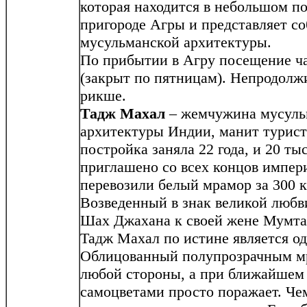
которая находится в небольшом п
пригороде Агры и представляет с
мусульманской архитектуры.
По прибытии в Агру посещение 
(закрыт по пятницам). Непродолжи
рикше.
Тадж Махал
– жемчужина мусульм
архитектуры Индии, манит туристо
постройка заняла 22 года, и 20 ты
приглашено со всех концов импер
перевозили белый мрамор за 300 к
Возведенный в знак великой любв
Шах Джахана к своей жене Мумтаз
Тадж Махал по истине является од
Облицованный полупрозрачным мр
любой стороны, а при ближайшем
самоцветами просто поражает. Чем