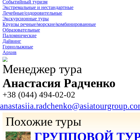
Событийный туризм
Экстремальные и нестандартные
Лечебные/оздоровительные
Экскурсионные туры
Круизы речные/морские/комбинированные
Образовательные
Паломнические
Дайвинг
Горнолыжные
Архив
Менеджер тура
Анастасия Радченко
+38 (044) 494-02-02
anastasiia.radchenko@asiatourgroup.c
Похожие туры
ГРУППОВОЙ ТУР З