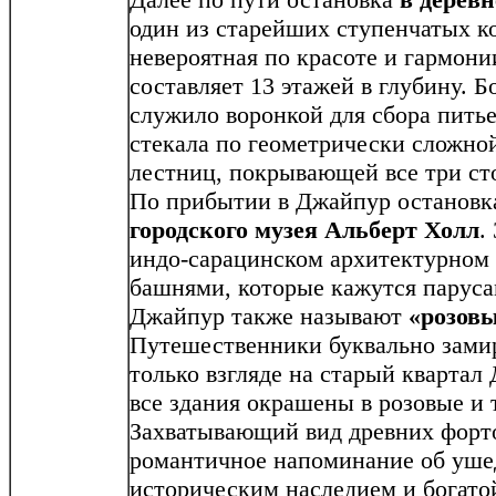
один из старейших ступенчатых к
невероятная по красоте и гармони
составляет 13 этажей в глубину. 
служило воронкой для сбора питье
стекала по геометрически сложной
лестниц, покрывающей все три ст
По прибытии в Джайпур остановк
городского музея Альберт Холл
.
индо-сарацинском архитектурном 
башнями, которые кажутся парус
Джайпур также называют
«розовы
Путешественники буквально замир
только взгляде на старый квартал
все здания окрашены в розовые и 
Захватывающий вид древних форто
романтичное напоминание об ушед
историческим наследием и богато