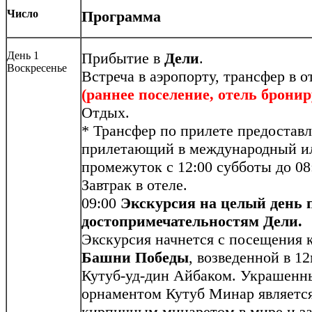
Число
Программа
День 1
Прибытие в
Дели
.
Воскресенье
Встреча в аэропорту, трансфер в о
(раннее поселение, отель бронир
Отдых.
* Трансфер по прилете предоставл
прилетающий в международный ил
промежуток с 12:00 субботы до 08
Завтрак в отеле.
09:00
Экскурсия на целый день 
достопримечательностям Дели.
Экскурсия начнется с посещения 
Башни Победы
, возведенной в 1
Кутуб-уд-дин Айбаком. Украшен
орнаментом Кутуб Минар является
кирпичным минаретом в мире и 