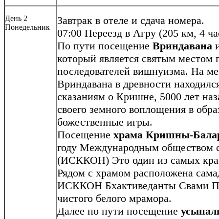
День 2
Завтрак в отеле и сдача номера.
Понедельник
07:00 Переезд в Агру (205 км, 4 ча
По пути посещение
Вриндавана
и
который является святым местом 
последователей вишнуизма. На ме
Вриндавана в древности находился
сказаниям о Кришне, 5000 лет наз
своего земного воплощения в обр
божественные игры.
Посещение
храма Кришны-Бал
году Международным обществом 
(ИСККОН) Это один из самых кра
Рядом с храмом расположена сама
ИСККОН Бхактиведанты Свами Пр
чистого белого мрамора.
Далее по пути посещение
усыпал