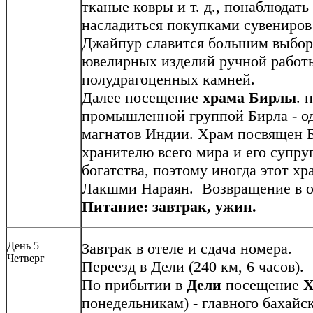
тканые ковры и т. д., понаблюдать
насладиться покупками сувениров 
Джайпур славится большим выбор
ювелирных изделий ручной работ
полудрагоценных камней.
Далее посещение
храма Бирлы
. 
промышленной группой Бирла - о
магнатов Индии. Храм посвящен Б
хранителю всего мира и его супр
богатства, поэтому иногда этот 
Лакшми Нараян. Возвращение в от
Питание: завтрак, ужин.
День 5
Завтрак в отеле и сдача номера.
Четверг
Переезд в Дели (240 км, 6 часов).
По прибытии в
Дели
посещение
Х
понедельникам) - главного бахайс