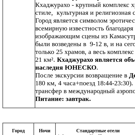
Кхаджурахо - крупный комплекс х
стиле, культурная и религиозная
Город является символом эротиче
всемирную известность благодаря
изображающим сцены из Камасут
были возведены в 9-12 в, и на се
только 25 храмов, а весь комплек
21 км².
Кхаджурахо является об
наследия ЮНЕСКО
.
После экскурсии возвращение в
Д
180 км, 4 часа+поезд 18:44-23:30
трансфер в международный аэропо
Питание: завтрак.
Город
Ночи
Стандартные отели