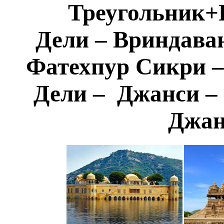
Треугольник
Дели – Вриндаван
Фатехпур Сикри –
Дели – Джанси – 
Джан