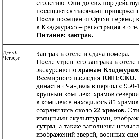
столетию. Они до сих пор действ
посещаются тысячами приверженц
После посещения Oрчхи переезд 
в Кхаджурахо – регистрация в отел
Питание: завтрак.
День 6
Завтрак в отеле и сдача номера.
Четверг
После утреннего завтрака в отеле
экскурсию по
храмам Кхаджурах
Всемирного наследия
ЮНЕСКО
.
династии Чандела в период с 950-
крупный комплекс храмов северои
в комплексе находилось 85 храмов
сохранились около
22 храмов
. Эт
изящными скульптурами, изобра
сутры
, а также заполнены немыс
изображений зверей, военных сце