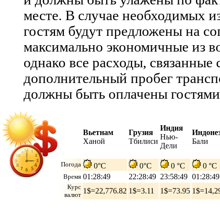
месте. В случае необходимых 
гостям будут предложены на со
максимально экономичные из в
однако все расходы, связанные с
дополнительный пробег транспо
должны быть оплачены гостями
Индия
Вьетнам
Грузия
Индоне
Нью-
Ханой
Тбилиси
Бали
Дели
Погода
0°C
0°C
0 °C
0 °C
01:28:50
22:28:50
23:58:50
01:28:50
Время
Курс
1$=22,776.82
1$=3.11
1$=73.95
1$=14,2
валют