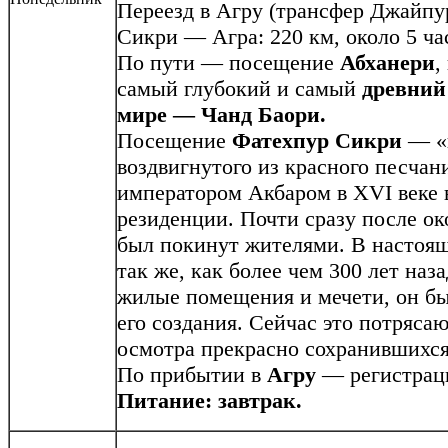
Переезд в Агру (трансфер Джайп
Сикри — Агра: 220 км, около 5 час
По пути — посещение
Абханери
,
самый глубокий и самый
древний
мире — Чанд Баори.
Посещение
Фатехпур Сикри
— «г
воздвигнутого из красного песчан
императором Акбаром в XVI веке 
резиденции. Почти сразу после ок
был покинут жителями. В настоящ
так же, как более чем 300 лет наз
жилые помещения и мечети, он б
его создания. Сейчас это потряса
осмотра прекрасно сохранившихс
По прибытии в
Агру
— регистрация
Питание: завтрак.