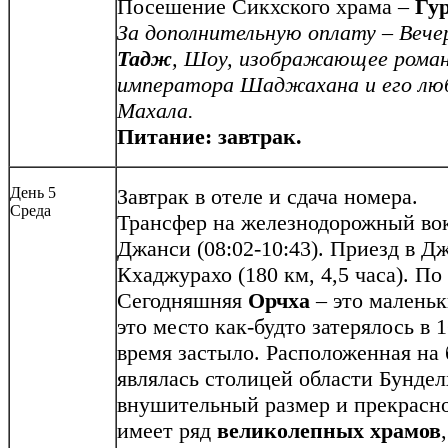
Посешение Сикхского храма –
Гу
За дополнительную оплату – Веч
Тадж
, Шоу, изображающее рома
императора Шаджахана и его л
Махала.
Питание: завтрак.
День 5
Завтрак в отеле и сдача номера.
Среда
Трансфер на железнодорожный вок
Джанси (08:02-10:43). Приезд в Дж
Кхаджурахо (180 км, 4,5 часа). П
Сегодняшняя
Орчха
– это маленьк
это место как-будто затерялось в 1
время застыло. Расположенная на
являлась столицей области Бунде
внушительный размер и прекрасно
имеет ряд
великолепных храмов