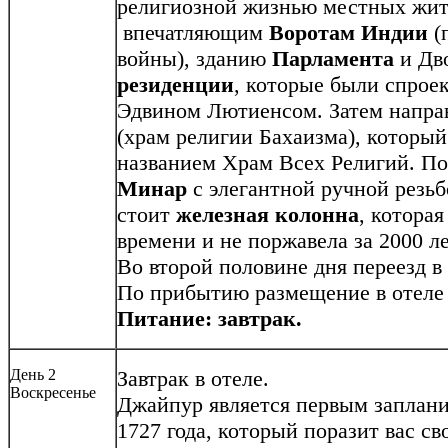
религиозной жизнью местных жите
впечатляющим
Воротам Индии
(
войны), зданию
Парламента
и Дв
резиденции
, которые были спрое
Эдвином Лютиенсом. Затем напра
(храм религии Бахаизма), который
названием Храм Всех Религий. П
Минар
с элегантной ручной резьб
стоит
железная колонна
, котора
времени и не поржавела за 2000 ле
Во второй половине дня переезд в 
По прибытию размещение в отеле и
Питание: завтрак.
День 2
Завтрак в отеле.
Воскресенье
Джайпур является первым заплан
1727 года, который поразит вас с