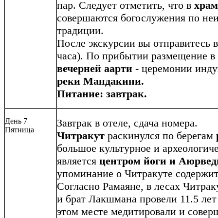
пар. Следует отметить, что в
храм
совершаются богослужения по не
традиции.
После экскурсии вы отправитесь 
часа). По прибытии размещение в
вечерней аарти
- церемонии индуи
реки Мандакини.
Питание: завтрак.
День 7
Завтрак в отеле, сдача номера.
Пятница
Читракут
раскинулся по берегам
большое культурное и археологиче
является
центром йоги и Аюрвед
упоминание о Читракуте содержи
Согласно Рамаяне, в лесах Читрак
и брат Лакшмана провели 11.5 лет 
этом месте медитировали и совер