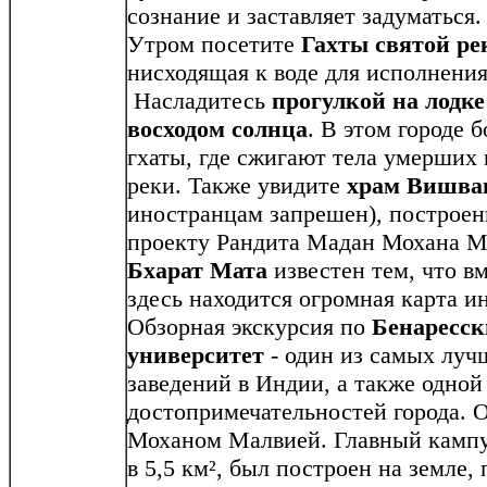
сознание и заставляет задуматься.
Утром посетите
Га
x
ты святой ре
нисходящая к воде для исполнени
Насладитесь
прогулкой на лодке
восходом солнца
. В этом городе б
гхаты, где сжигают тела умерших 
реки. Также увидите
храм Вишва
иностранцам запрешен), построен
проекту Рандита Мадан Мохана М
Бхарат Мата
известен тем, что вм
здесь находится огромная карта и
Обзорная экскурсия по
Бенаресск
университет
- один из самых лу
заведений в Индии, а также одной
достопримечательностей города. 
Моханом Малвией. Главный камп
в 5,5 км², был построен на земле