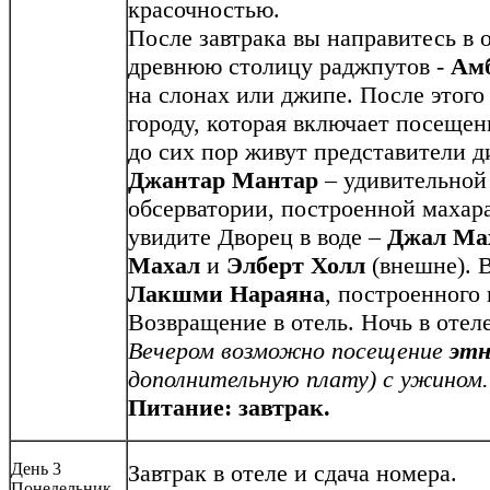
красочностью.
После завтрака вы направитесь в 
древнюю столицу раджпутов -
Ам
на слонах или джипе. После этого
городу, которая включает посеще
до сих пор живут представители д
Джантар Мантар
– удивительной
обсерватории, построенной махара
увидите Дворец в воде –
Джал Ма
Махал
и
Элберт Холл
(внешне).
Лакшми Нараяна
, построенного 
Возвращение в отель. Ночь в отеле
Вечером возможно посещение
этн
дополнительную плату) с ужином.
Питание: завтрак
.
День 3
Завтрак в отеле и сдача номера.
Понедельник