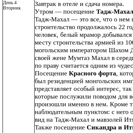
День 4
Завтрак в отеле и сдача номера.
Вторник
Утром — посещение
Тадж-Махал
Тадж-Махал — это все, что о нем г
строительство продолжалось 22 го
человек, белый мрамор добывался 
месту строительства армией из 1
могольским императором Шахом Д
своей жене Мумтаз Махал в серед
по праву считается одним из чудес
Посещение
Красного форта
, кот
был резиденцией монгольских имп
представляет особый интерес, так
которые послужили поводом для в
произошли именно в нем. Кроме т
наблюдательным пунктом: с него 
вид на Тадж-Махал и мавзолей Ит
Также посещение
Сикандра и Ит