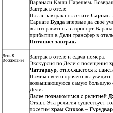
Варанаси Каши Нарешем. Возвращ
Завтрак в отеле.
После завтрака посетите
Сарнат
.
Сарнате
Будда
впервые да своё уч
вы отправитесь в аэропорт Варана
прибытии в Дели трансфер в отель
Питание: завтрак.
День 9
Завтрак в отеле и сдача номера.
Воскресенье
Экскурсия по Дели с посещения
х
Чаттарпур
, относящегося к наис
Помимо всего прочего вы увидите
возвышающуюся самую большую с
Дели.
Далее познакомимся с религией
Д
Стхал. Эта религия существует т
посетим
храм Сикхов – Гурудвар