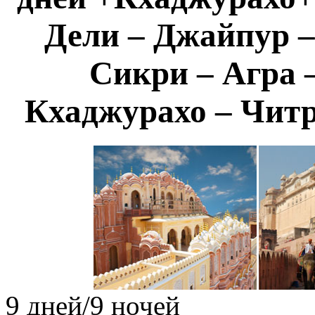
Дели – Джайпур –
Сикри – Агра 
Кхаджурахо – Читр
9 дней/9 ночей