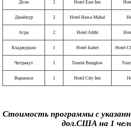
Дели
2
Hotel East Inn
Hote
Джайпур
2
Hotel Hawa Mahal
Ho
Агра
2
Hotel Atithi
Hote
Кхаджурахо
1
Hotel Isabel
Hotel C
Читракут
1
Tourist Bunglow
Tour
Варанаси
1
Hotel City Inn
Ho
Стоимость программы с указанн
дол.США на 1 чел