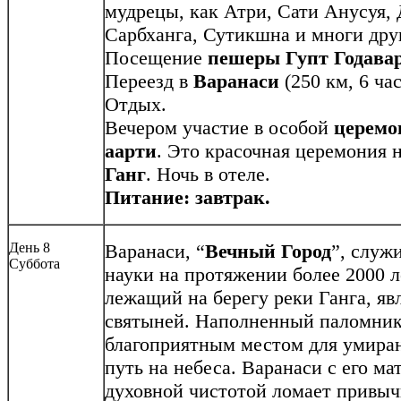
мудрецы, как Атри, Сати Анусуя, 
Сарбханга, Сутикшна и многи дру
Посещение
пешеры Гупт Годава
Переезд в
Варанаси
(250 км, 6 час
Отдых.
Вечером участие в особой
церемо
аарти
. Это красочная церемония 
Ганг
. Ночь в отеле.
Питание: завтрак.
День 8
Варанаси, “
Вечный Город
”, служ
Суббота
науки на протяжении более 2000 
лежащий на берегу реки Ганга, яв
святыней. Наполненный паломник
благоприятным местом для умиран
путь на небеса. Варанаси с его м
духовной чистотой ломает привыч