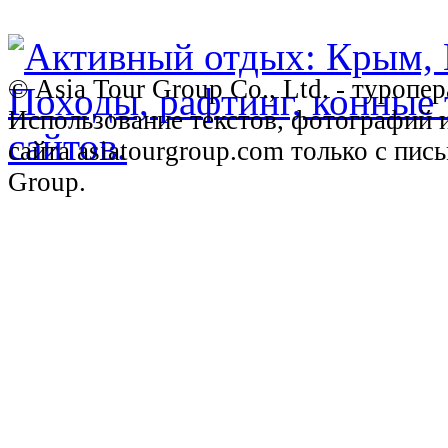
© Asia Tour Group Co., Ltd. - туропе
Использование текстов, фотографий 
сайта asiatourgroup.com только с пи
Group.