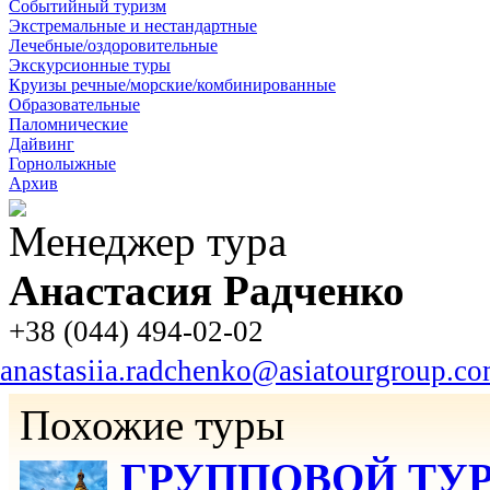
Событийный туризм
Экстремальные и нестандартные
Лечебные/оздоровительные
Экскурсионные туры
Круизы речные/морские/комбинированные
Образовательные
Паломнические
Дайвинг
Горнолыжные
Архив
Менеджер тура
Анастасия Радченко
+38 (044) 494-02-02
anastasiia.radchenko@asiatourgroup.c
Похожие туры
ГРУППОВОЙ ТУР К