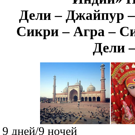
Дели – Джайпур –
Сикри – Агра – С
Дели 
9 дней/9 ночей