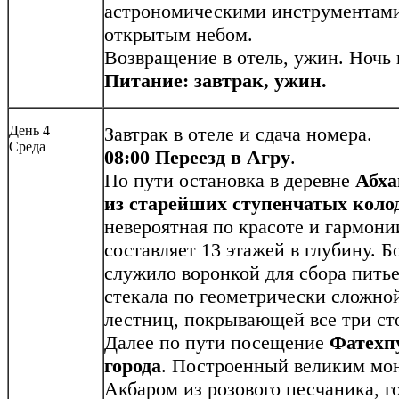
астрономическими инструментами
открытым небом.
Возвращение в отель, ужин. Ночь 
Питание: завтрак, ужин.
День 4
Завтрак в отеле и сдача номера.
Среда
08:00 Переезд в Агру
.
По пути остановка в деревне
Абха
из старейших ступенчатых коло
невероятная по красоте и гармони
составляет 13 этажей в глубину. 
служило воронкой для сбора пить
стекала по геометрически сложной
лестниц, покрывающей все три ст
Далее по пути посещение
Фатехп
города
. Построенный великим мо
Акбаром из розового песчаника, г