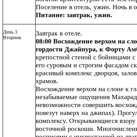
Поселение в отель, ужин. Ночь в о
Питание: завтрак, ужин.
День 3
Завтрак в отеле.
Вторник
08:00 В
осхождение верхом на сл
гордости Джайпура, к
Форту Ам
крепостной стеной с бойницами с 
его суровым и строгим фасадом с
красивый комплекс дворцов, залов
храмов.
Восхождение верхом на слоне к г
незабываемые ощущения Махарадж
невозможности совершить восхожд
повезут наверх на джипах). Прогу
комплексу. Открывающиеся взору 
восточной роскоши. Многочисле
росписями с инкрустацией из дра