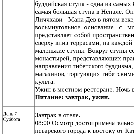
буддийская ступа - одна из самых
самая большая ступа в Непале. О
Личчхави - Мана Дев в пятом век
восьмиугольное основание с мо
представляет собой пространстве
сверху вниз террасами, на каждой
маленькие ступы. Вокруг ступы со
монастырей, представляющих прак
направления тибетского буддизма,
магазинов, торгующих тибетским
культа.
Ужин в местном ресторане. Ночь в
Питание: завтрак, ужин.
День 7
Завтрак в отеле.
Суббота
08:00
Осмотр достопримечательно
неварского города к востоку от К