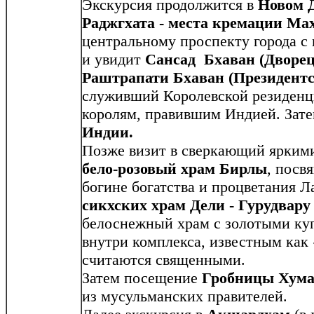
Экскурсия продолжится в
Новом 
Раджгхата
- места кремации М
центральному проспекту города с
и увидит
Сансад Бхаван (Дворец
Раштрапати Бхаван (Президентс
служивший Королевской резиденц
королям, правившим Индией. Зате
Индии.
Позже визит в сверкающий яркими
бело-розовый храм Бирлы
, посв
богине богатства и процветания 
сикхских храм Дели - Гурудвару
белоснежный храм с золотыми ку
внутри комплекса, известным как 
считаются священными.
Затем посещение
Гробницы Хум
из мусульманских правителей.