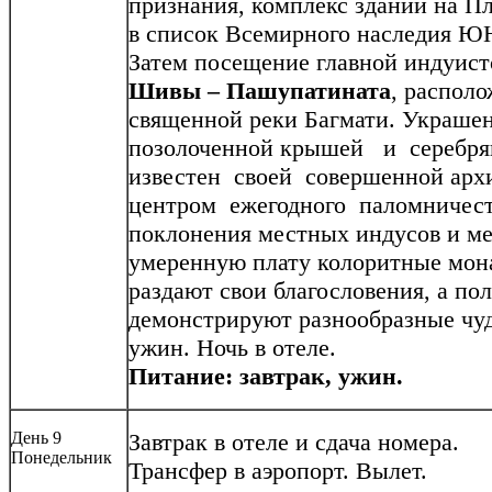
признания, комплекс зданий на 
в список Всемирного наследия 
Затем посещение главной индуист
Шивы – Пашупатината
, распол
священной реки Багмати. Украше
позолоченной крышей и серебря
известен своей совершенной арх
центром ежегодного паломничеств
поклонения местных индусов и ме
умеренную плату колоритные мона
раздают свои благословения, а п
демонстрируют разнообразные чуд
ужин. Ночь в отеле.
Питание: завтрак, ужин.
День 9
Завтрак в отеле и сдача номера.
Понедельник
Трансфер в аэропорт. Вылет.