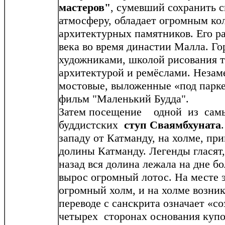
мастеров"
, сумевший сохранить 
атмосферу, обладает огромным к
архитектурных памятников. Его р
века во время династии Малла. Г
художниками, школой рисования т
архитектурой и ремёслами. Незам
мостовые, выложенные «под парке
фильм "Маленький Будда".
Затем посещение одной из сам
буддистских
ступ Сваямбхуната
западу от Катманду, на холме, пр
долины Катманду. Легенды гласят,
назад вся долина лежала на дне бо
вырос огромный лотос. На месте э
огромный холм, и на холме возник
переводе с санскрита означает «с
четырех сторонах основания куп