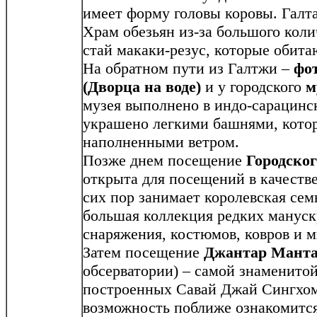
имеет форму головы коровы. Галт
Храм обезьян из-за большого коли
стай макаки-резус, которые обита
На обратном пути из Галтжи –
фо
(Дворца на воде)
и у городского
м
музея выполнено в индо-сарацинс
украшено легкими башнями, кото
наполненными ветром.
Позже днем посещение
Городског
открыта для посещений в качестве
сих пор занимает королевская сем
большая коллекция редких мануск
снаряжения, костюмов, ковров и 
Затем посещение
Джантар Мант
обсерватории) – самой знаменито
построенных Савай Джай Сингхом 
возможность поближе ознакомится