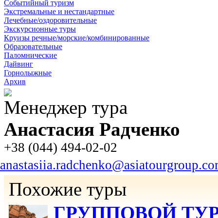
Событийный туризм
Экстремальные и нестандартные
Лечебные/оздоровительные
Экскурсионные туры
Круизы речные/морские/комбинированные
Образовательные
Паломнические
Дайвинг
Горнолыжные
Архив
Менеджер тура
Анастасия Радченко
+38 (044) 494-02-02
anastasiia.radchenko@asiatourgroup.c
Похожие туры
ГРУППОВОЙ ТУР 