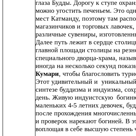
глаза Будды. Дорогу к ступе охра
можно угостить печеньем. Это од
мест Катманду, поэтому там расп
магазинчиков и торговых лавочек,
различные сувениры, изготовленны
Далее путь лежит в сердце столи
главной площади столицы на резн
специального дворца-храма, назы
иногда на несколько секунд пока
Кумари
, чтобы благословить тур
Этот удивительный и уникальный 
синтезе буддизма и индуизма, сох
день. Живую индуистскую богиню
маленьких 4-5 летних девочек, бу
после прохождения многочисленн
и проверок нарекают богиней. В э
воплощая в себе высшую степень 