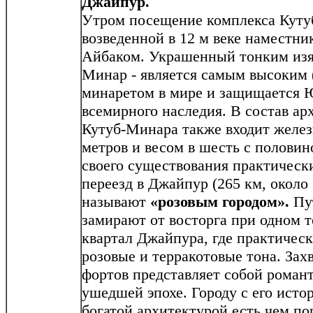
Джайпур.
Утром посещение комплекса Куту
возведенной в 12 м веке наместни
Айбаком. Украшенный тонким из
Минар - является самым высоким 
минаретом в мире и защищается 
всемирного наследия. В состав ар
Кутуб-Минара также входит желез
метров и весом в шесть с половино
своего существования практическ
переезд в Джайпур (265 км, около 
называют
«розовым городом».
Пу
замирают от восторга при одном т
квартал Джайпура, где практическ
розовые и терракотовые тона. За
фортов представляет собой роман
ушедшей эпохе. Городу с его ист
богатой архитектурой есть чем по