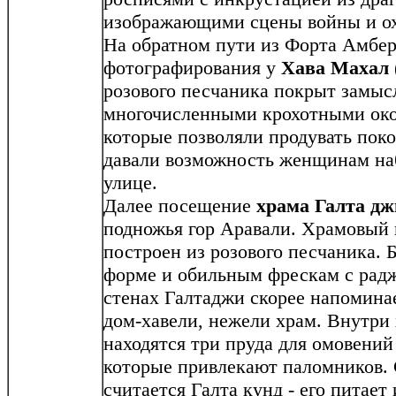
изображающими сцены войны и о
На обратном пути из Форта Амбер
фотографирования у
Хава Махал
розового песчаника покрыт замыс
многочисленными крохотными ок
которые позволяли продувать поко
давали возможность женщинам на
улице.
Далее посещение
храма Галта дж
подножья гор Аравали. Храмовый 
построен из розового песчаника. 
форме и обильным фрескам с рад
стенах Галтаджи скорее напомина
дом-хавели, нежели храм. Внутри
находятся три пруда для омовений
которые привлекают паломников.
считается Галта кунд - его питает