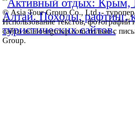
© Asia Tour Group Co., Ltd. - туропе
Использование текстов, фотографий 
сайта asiatourgroup.com только с пи
Group.