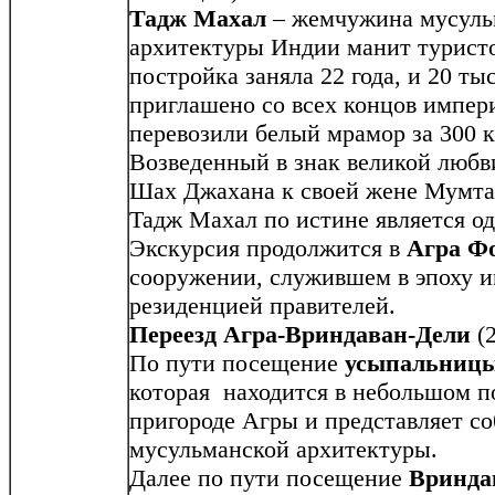
Тадж Махал
– жемчужина мусульм
архитектуры Индии манит туристов
постройка заняла 22 года, и 20 ты
приглашено со всех концов импер
перевозили белый мрамор за 300 к
Возведенный в знак великой любв
Шах Джахана к своей жене Мумтаз
Тадж Махал по истине является од
Экскурсия продолжится в
Агра Ф
сооружении, служившем в эпоху 
резиденцией правителей.
Переезд Агра-Вриндаван-Дели
(2
По пути посещение
усыпальницы
которая находится в небольшом 
пригороде Агры и представляет с
мусульманской архитектуры.
Далее по пути посещение
Вринда