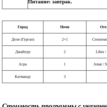
Питание: завтрак.
Город
Ночи
Оте
Дели (Гургао)
2+1
Crossroa
Джайпур
2
Libra 
Агра
1
Amar / S
Катманду
3
Стоимость программы с указанн