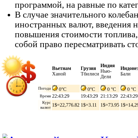
программой, на равные по кате
В случае значительного колеба
иностранных валют, введения н
повышения стоимости топлива,
собой право пересматривать ст
Индия
Вьетнам
Грузия
Индоне
Нью-
Ханой
Тбилиси
Бали
Дели
Погода
0°C
0°C
0 °C
0 °C
22:43:30
19:43:30
21:13:30
22:43:30
Время
Курс
1$=22,776.82
1$=3.11
1$=73.95
1$=14,2
валют