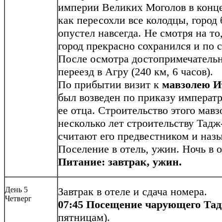
империи Великих Моголов в конце
как пересохли все колодцы, город
опустел навсегда. Не смотря на то
город прекрасно сохранился и п
После осмотра достопримечатель
переезд в Агру (240 км, 6 часов).
По прибытии визит к
мавзолею И
был возведен по приказу императ
ее отца. Строительство этого мав
несколько лет строительству Тадж
считают его предвестником и на
Поселение в отель, ужин. Ночь в о
Питание: завтрак, ужин.
День 5
Завтрак в отеле и сдача номера.
Четверг
07:45 Посещение
чарующего Та
пятницам).