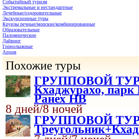
Событийный туризм
Экстремальные и нестандартные
Лечебные/оздоровительные
Экскурсионные туры
Круизы речные/морские/комбинированные
Образовательные
Паломнические
Дайвинг
Горнолыжные
Архив
Похожие туры
ГРУППОВОЙ ТУР З
Кхаджурахо, парк 
Ранех HB
8 дней/8 ночей
ГРУППОВОЙ ТУР 
Треугольник+Кхад