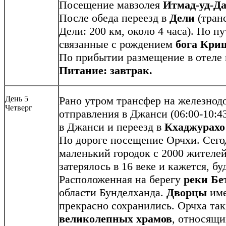
Посещение мавзолея
Итмад-уд-Да
После обеда переезд в
Дели
(тра
Дели: 200 км, около 4 часа). По п
связанные с рождением
бога Кр
По прибытии размещение в отеле и
Питание: завтрак.
День 5
Рано утром трансфер на железнод
Четверг
отправления в Джанси (06:00-10:43
в Джанси и переезд в
Кхаджурах
По дороге посещение Орчхи. Сег
маленький городок с 2000 жителей
затерялось в 16 веке и кажется, бу
Расположенная на берегу
реки Бе
области Бунделханда.
Дворцы
име
прекрасно сохранились. Орчха так
великолепных храмов
, относящи