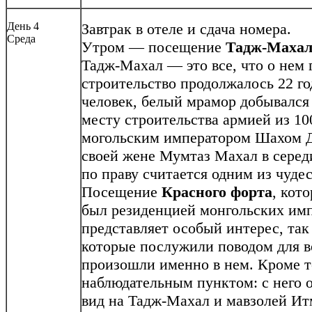
День 4
Завтрак в отеле и сдача номера.
Среда
Утром — посещение
Тадж-Махал
Тадж-Махал — это все, что о нем г
строительство продолжалось 22 го
человек, белый мрамор добывался 
месту строительства армией из 1
могольским императором Шахом Д
своей жене Мумтаз Махал в серед
по праву считается одним из чудес
Посещение
Красного форта
, кот
был резиденцией монгольских имп
представляет особый интерес, так
которые послужили поводом для в
произошли именно в нем. Кроме т
наблюдательным пунктом: с него 
вид на Тадж-Махал и мавзолей Ит