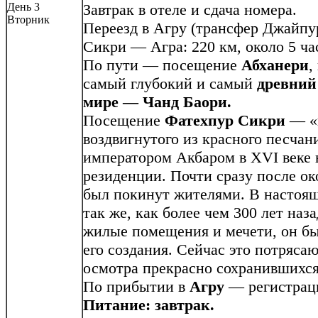
День 3
Завтрак в отеле и сдача номера.
Вторник
Переезд в Агру (трансфер Джайп
Сикри — Агра: 220 км, около 5 час
По пути — посещение
Абханери
,
самый глубокий и самый
древний
мире — Чанд Баори.
Посещение
Фатехпур Сикри
— «г
воздвигнутого из красного песчан
императором Акбаром в XVI веке 
резиденции. Почти сразу после ок
был покинут жителями. В настоящ
так же, как более чем 300 лет наз
жилые помещения и мечети, он б
его создания. Сейчас это потряса
осмотра прекрасно сохранившихс
По прибытии в
Агру
— регистрация
Питание: завтрак.