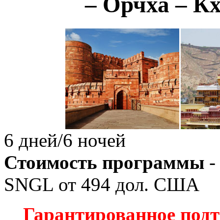
– Орчха – К
6 дней/6 ночей
Стоимость программы
-
SNGL от
494
дол. США
Гарантированное подт