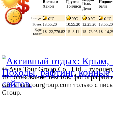
Вьетнам
Грузия
Индоне
Нью-
Ханой
Тбилиси
Бали
Дели
Погода
0°C
0°C
0 °C
0 °C
13:55:21
10:55:21
12:25:21
13:55:21
Время
Курс
1$=22,776.82
1$=3.11
1$=73.95
1$=14,2
валют
© Asia Tour Group Co., Ltd. - туропе
Использование текстов, фотографий 
сайта asiatourgroup.com только с пи
Group.