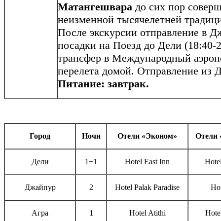
Матангешвара
до сих пор совер
неизменной тысячелетней традиц
После экскурсии отправление в Джа
посадки на Поезд до Дели (18:40-
трансфер в Международный аэропо
перелета домой. Отправление из Д
Питание: завтрак.
Город
Ночи
Отели «Эконом»
Отели 
Дели
1+1
Hotel East Inn
Hotel
Джайпур
2
Hotel Palak Paradise
Hot
Агра
1
Hotel Atithi
Hotel