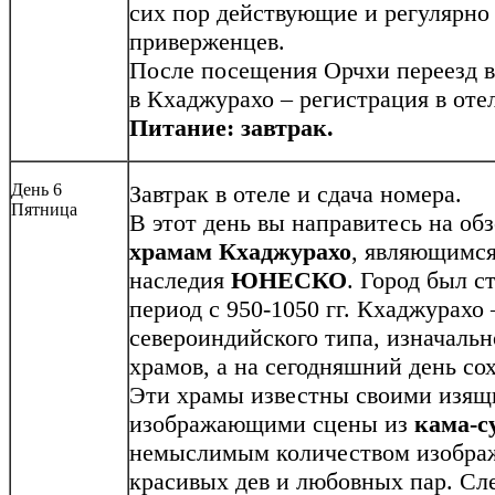
сих пор действующие и регулярн
приверженцев.
После посещения Oрчхи переезд 
в Кхаджурахо – регистрация в отел
Питание: завтрак.
День 6
Завтрак в отеле и сдача номера.
Пятница
В этот день вы направитесь на об
храмам Кхаджурахо
, являющимся
наследия
ЮНЕСКО
. Город был с
период с 950-1050 гг. Кхаджурахо
североиндийского типа, изначальн
храмов, а на сегодняшний день с
Эти храмы известны своими изящ
изображающими сцены из
кама-с
немыслимым количеством изображ
красивых дев и любовных пар. Сле