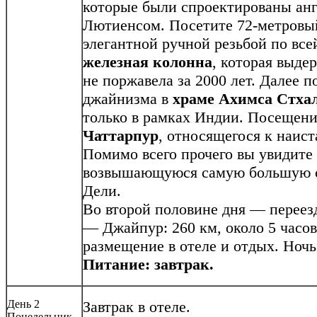
которые были спроектированы ан
Лютиенсом. Посетите 72-метров
элегантной ручной резьбой по все
железная колонна
, которая выде
не поржавела за 2000 лет. Далее 
джайнизма в
храме Ахимса Стхал
только в рамках Индии. Посещен
Чаттарпур
, относящегося к наис
Помимо всего прочего вы увидите
возвышающуюся самую большую с
Дели.
Во второй половине дня — переез
— Джайпур: 260 км, около 5 часо
размещение в отеле и отдых. Ночь 
Питание: завтрак.
День 2
Завтрак в отеле.
Понедельник