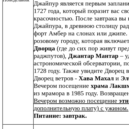
Джайпур является первым заплан
1727 года, который поразит вас с
красочностью. После завтрака вы 
Джайпура, в древнюю столицу ра
форт Амбер на слонах или джипе. 
розовому городу, которая включа
Дворца
(где до сих пор живут пре
раджпутов),
Джантар Мантар
– у
астрономической обсерватории, п
1728 году. Также увидите Дворец в
Дворец ветров -
Хава Махал
и
Эл
Вечером посещение
храма Лакш
из мрамора в 1985 году. Возвращен
Вечером возможно посещение
этн
дополнительную плату) с ужином.
Питание: завтрак
.