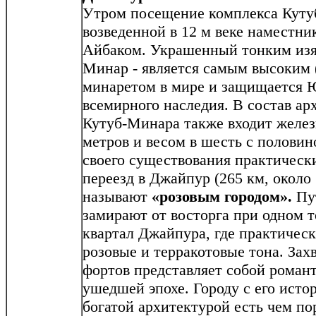
Утром посещение комплекса Куту
возведенной в 12 м веке наместни
Айбаком. Украшенный тонким из
Минар - является самым высоким 
минаретом в мире и защищается 
всемирного наследия. В состав ар
Кутуб-Минара также входит желез
метров и весом в шесть с половино
своего существования практическ
переезд в Джайпур (265 км, около 
называют
«розовым городом».
Пу
замирают от восторга при одном т
квартал Джайпура, где практическ
розовые и терракотовые тона. За
фортов представляет собой роман
ушедшей эпохе. Городу с его ист
богатой архитектурой есть чем по