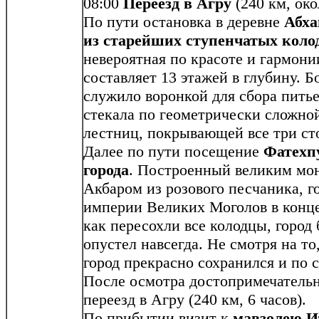
08:00
Переезд в Агру
(240 км, око
По пути остановка в деревне
Абха
из старейших ступенчатых коло
невероятная по красоте и гармони
составляет 13 этажей в глубину. 
служило воронкой для сбора пить
стекала по геометрически сложной
лестниц, покрывающей все три ст
Далее по пути посещение
Фатехп
города
. Построенный великим мо
Акбаром из розового песчаника, г
империи Великих Моголов в конце
как пересохли все колодцы, город
опустел навсегда. Не смотря на то
город прекрасно сохранился и п
После осмотра достопримечатель
переезд в Агру (240 км, 6 часов).
По прибытии визит к
мавзолею И