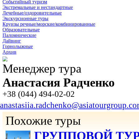
Событийный туризм
Экстремальные и нестандартные
Лечебные/оздоровительные
Экскурсионные туры
Круизы речные/морские/комбинированные
Образовательные
Паломнические
Дайвинг
Горнолыжные
Архив
Менеджер тура
Анастасия Радченко
+38 (044) 494-02-02
anastasiia.radchenko@asiatourgroup.c
Похожие туры
ГРУППОВОЙ ТУР «