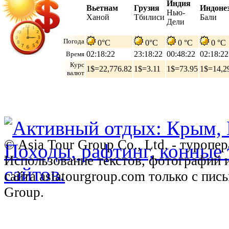
Индия
Вьетнам
Грузия
Индоне
Нью-
Ханой
Тбилиси
Бали
Дели
Погода
0°C
0°C
0 °C
0 °C
02:18:23
23:18:23
00:48:23
02:18:23
Время
Курс
1$=22,776.82
1$=3.11
1$=73.95
1$=14,2
валют
© Asia Tour Group Co., Ltd. - туропе
Использование текстов, фотографий 
сайта asiatourgroup.com только с пи
Group.