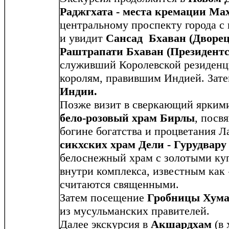
Раджгхата
- места кремации М
центральному проспекту города с
и увидит
Сансад Бхаван (Дворец
Раштрапати Бхаван (Президентс
служивший Королевской резиденц
королям, правившим Индией. Зате
Индии.
Позже визит в сверкающий яркими
бело-розовый храм Бирлы
, посв
богине богатства и процветания 
сикхских храм Дели - Гурудвару
белоснежный храм с золотыми ку
внутри комплекса, известным как 
считаются священными.
Затем посещение
Гробницы Хум
из мусульманских правителей.
Далее экскурсия в
Акшардхам
(в