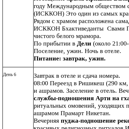
году Международным обществом 
(ИСККОН) Это один из самых кра
Рядом с храмом расположена сама
ИСККОН Бхактиведанты Свами Пр
чистого белого мрамора.
По прибытии в
Дели
(около 21:00-
Поселение, ужин. Ночь в отеле.
Питание: завтрак, ужин.
День 6
Завтрак в отеле и сдача номера.
08:00
Переезд в Ришикеш (290 км, 
и ашрамов. Заселение в отель. В
службы-подношения Арти на гх
ритуальных омовений, уходящих п
ашрамом Прамарт Никетан.
Вечерняя
пуджа-подношение реке
красивых религиозных ритуалов И