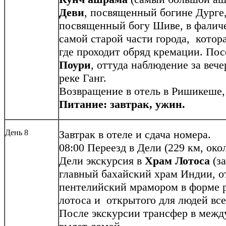
Деви
, посвященный богине Дурге
посвященный богу Шиве, в фаличе
самой старой части города, котор
где проходит обряд кремации. П
Поури
, оттуда наблюдение за ве
реке Ганг.
Возвращение в отель в Ришикеше, 
Питание: завтрак, ужин.
День 8
Завтрак в отеле и сдача номера.
08:00 Переезд в Дели (229 км, око
Дели экскурсия в
Храм Лотоса
(за
главный бахайский храм Индии, 
пентелийский мрамором в форме 
лотоса и открытого для людей вс
После экскурсии трансфер в межд