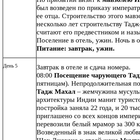
был возведен по приказу императ
ее отца. Строительство этого мав
несколько лет строительству Тадж
считают его предвестником и на
Поселение в отель, ужин. Ночь в о
Питание: завтрак, ужин.
День 5
Завтрак в отеле и сдача номера.
08:00
Посещение
чарующего Та
пятницам). Непродолжительная по
Тадж Махал
– жемчужина мусульм
архитектуры Индии манит туристов
постройка заняла 22 года, и 20 ты
приглашено со всех концов импер
перевозили белый мрамор за 300 к
Возведенный в знак великой любв