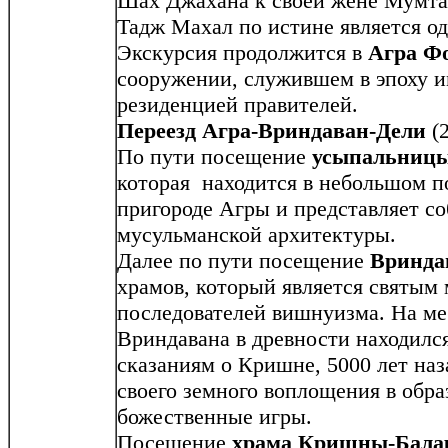
Шах Джахана к своей жене Мумтаз
Тадж Махал по истине является од
Экскурсия продолжится в
Агра Ф
сооружении, служившем в эпоху 
резиденцией правителей.
Переезд Агра-Вриндаван-Дели
(2
По пути посещение
усыпальницы
которая находится в небольшом 
пригороде Агры и представляет с
мусульманской архитектуры.
Далее по пути посещение
Вринда
храмов, который является святым
последователей вишнуизма. На ме
Вриндавана в древности находился
сказаниям о Кришне, 5000 лет наз
своего земного воплощения в обр
божественные игры.
Посещение
храма Кришны-Бал