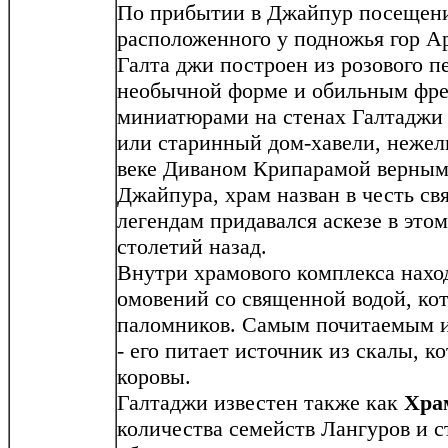
По прибытии в Джайпур посещен
расположенного у подножья гор А
Галта джи построен из розового п
необычной форме и обильным фре
миниатюрами на стенах Галтаджи 
или старинный дом-хавели, нежел
веке Диваном Крипарамой верны
Джайпура, храм назван в честь св
легендам придавался аскезе в это
столетий назад.
Внутри храмового комплекса наход
омовений со священной водой, ко
паломников. Самым почитаемым и
- его питает источник из скалы, 
коровы.
Галтаджи известен также как
Хра
количества семейств Лангуров и с