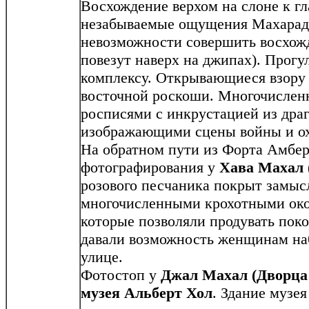
Восхождение верхом на слоне к г
незабываемые ощущения Махарадж
невозможности совершить восхожд
повезут наверх на джипах). Прогу
комплексу. Открывающиеся взору 
восточной роскоши. Многочисле
росписями с инкрустацией из дра
изображающими сцены войны и о
На обратном пути из Форта Амбер
фотографирования у
Хава Махал
розового песчаника покрыт замыс
многочисленными крохотными ок
которые позволяли продувать поко
давали возможность женщинам на
улице.
Фотостоп у
Джал Махал (Дворца 
музея Альберт Хол
. Здание музе