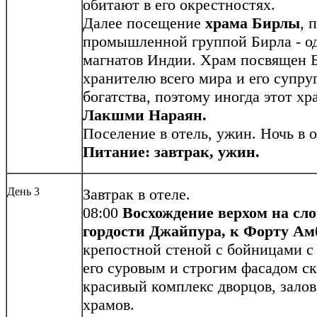
обитают в его окрестностях.
Далее посещение
храма Бирлы
, 
промышленной группой Бирла - о
магнатов Индии. Храм посвящен Б
хранителю всего мира и его супр
богатства, поэтому иногда этот х
Лакшми Нараян.
Поселение в отель, ужин. Ночь в о
Питание: завтрак, ужин.
День 3
Завтрак в отеле.
08:00
В
осхождение верхом на сл
гордости Джайпура, к
Форту Ам
крепостной стеной с бойницами с 
его суровым и строгим фасадом с
красивый комплекс дворцов, залов
храмов.