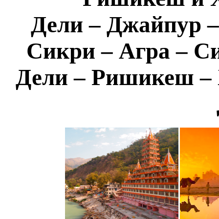
Дели – Джайпур –
Сикри – Агра – С
Дели – Ришикеш –