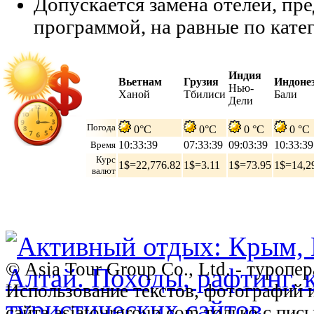
Допускается замена отелей, п
программой, на равные по кате
Индия
Вьетнам
Грузия
Индоне
Нью-
Ханой
Тбилиси
Бали
Дели
Погода
0°C
0°C
0 °C
0 °C
10:33:40
07:33:40
09:03:40
10:33:40
Время
Курс
1$=22,776.82
1$=3.11
1$=73.95
1$=14,2
валют
© Asia Tour Group Co., Ltd. - туропе
Использование текстов, фотографий 
сайта asiatourgroup.com только с пи