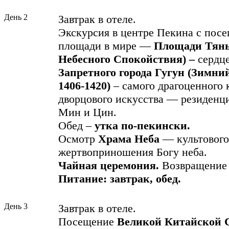
День 2
Завтрак в отеле.
Экскурсия в центре Пекина с пос
площади в мире —
Площади Тянь
Небесного Спокойствия) –
сердц
Запретного города Гугун
(Зимни
1406-1420)
– самого драгоценного 
дворцового искусства — резиденц
Мин и Цин.
Обед –
утка по-пекинcки.
Осмотр
Храма Неба
— культового
жертвоприношения Богу неба.
Чайная
церемония.
Возвращение 
Питание: завтрак, обед.
День 3
Завтрак в отеле.
Посещение
Великой Китайской 