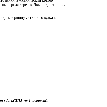
точники, вулканический кратер,
ысокогорная деревня Явы под названием
видеть вершину активного вулкана
.
 в дол.США на 1 человека):