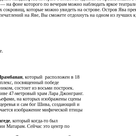
— на фоне которого по вечерам можно наблюдать яркое театрал
ых сокровищ, которые можно увидеть на острове. Остров Ява прек
ечатлений на Яве, Вы сможете отдохнуть на одном из лучших ку
е.
Прамбанан
, который расположен в 18
мплекс, посвященный победе
иком, состоит из восьми построек.
иве 47-метровый храм Лара Джонгранг.
ьефами, на которых изображены сцены
деревья и сам бог Шива, создающий и
ечается изображение мифической птицы
агеде
, который когда-то был
и Матарам. Сейчас это центр по