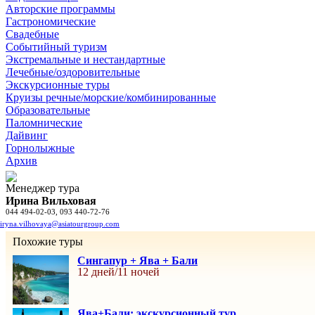
Авторские программы
Гастрономические
Свадебные
Событийный туризм
Экстремальные и нестандартные
Лечебные/оздоровительные
Экскурсионные туры
Круизы речные/морские/комбинированные
Образовательные
Паломнические
Дайвинг
Горнолыжные
Архив
Менеджер тура
Ирина Вильховая
044 494-02-03, 093 440-72-76
iryna.vilhovaya@asiatourgroup.com
Похожие туры
Сингапур + Ява + Бали
12 дней/11 ночей
Ява+Бали: экскурсионный тур