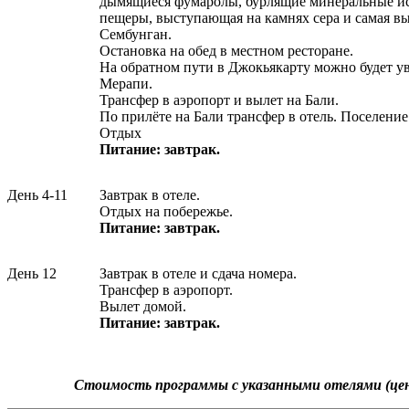
дымящиеся фумаролы, бурлящие минеральные ис
пещеры, выступающая на камнях сера и самая в
Сембунган.
Остановка на обед в местном ресторане.
На обратном пути в Джокьякарту можно будет у
Мерапи.
Трансфер в аэропорт и вылет на Бали.
По прилёте на Бали трансфер в отель. Поселение
Отдых
Питание: завтрак.
День 4-11
Завтрак в отеле.
Отдых на побережье.
Питание: завтрак.
День 12
Завтрак в отеле и сдача номера.
Трансфер в аэропорт.
Вылет домой.
Питание: завтрак.
Стоимость программы с указанными отелями (цена