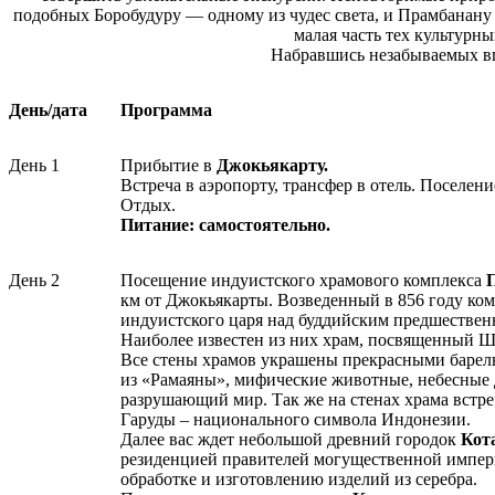
подобных Боробудуру — одному из чудес света, и Прамбанану 
малая часть тех культурн
Набравшись незабываемых вп
День/дата
Программа
День 1
Прибытие в
Джокьякарту.
Встреча в аэропорту, трансфер в отель. Поселени
Отдых.
Питание: самостоятельно.
День 2
Посещение индуистского храмового комплекса
км от Джокьякарты. Возведенный в 856 году ко
индуистского царя над буддийским предшественн
Наиболее известен из них храм, посвященный Ш
Все стены храмов украшены прекрасными барел
из «Рамаяны», мифические животные, небесные 
разрушающий мир. Так же на стенах храма встр
Гаруды – национального символа Индонезии.
Далее вас ждет небольшой древний городок
Кот
резиденцией правителей могущественной импери
обработке и изготовлению изделий из серебра.