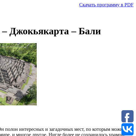
Скачать программу в PDF
 – Джокьякарта – Бали
Он полон интересных и загадочных мест, по которым можно
ре, и многое другое. Нигде более не сохранилось храмов,