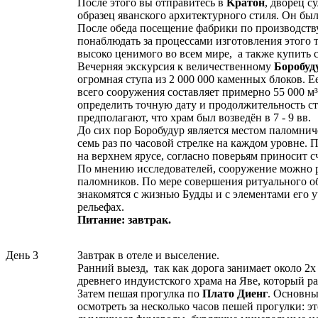
После этого вы отправитесь в
Kратон
, дворец 
образец яванского архитектурного стиля. Он был
После обеда посещение фабрики по производству
понаблюдать за процессами изготовления этого 
высоко ценимого во всем мире, а также купить 
Вечерняя экскурсия к величественному
Боробуд
огромная ступа из 2 000 000 каменных блоков. Е
всего сооружения составляет примерно 55 000 м³
определить точную дату и продолжительность стр
предполагают, что храм был возведён в 7 - 9 вв.
До сих пор Боробудур является местом паломнич
семь раз по часовой стрелке на каждом уровне. 
на верхнем ярусе, согласно поверьям приносит сч
По мнению исследователей, сооружение можно р
паломников. По мере совершения ритуального о
знакомятся с жизнью Будды и с элементами его 
рельефах.
Питание: завтрак.
День 3
Завтрак в отеле и выселение.
Ранний выезд, так как дорога занимает около 2х
древнего индуистского храма на Яве, который ра
Затем пешая прогулка по
Плато Диенг
. Основны
осмотреть за несколько часов пешей прогулки: э