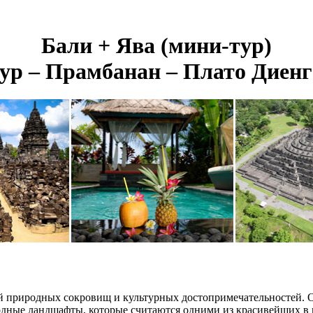
Бали + Ява (мини-тур)
ур – Прамбанан – Плато Диенг
ой природных сокровищ и культурных достопримечательностей. 
ные ландшафты, которые считаются одними из красивейших в ми