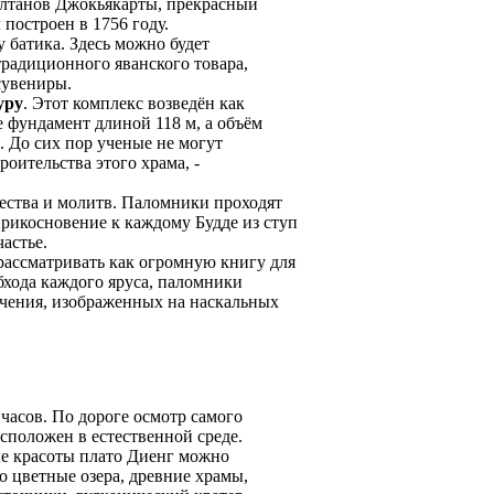
султанов Джокьякарты, прекрасный
 построен в 1756 году.
 батика. Здесь можно будет
традиционного яванского товара,
сувениры.
уру
. Этот комплекс возведён как
е фундамент длиной 118 м, а объём
. До сих пор ученые не могут
оительства этого храма, -
ества и молитв. Паломники проходят
Прикосновение к каждому Будде из ступ
астье.
ассматривать как огромную книгу для
бхода каждого яруса, паломники
учения, изображенных на наскальных
 часов. По дороге осмотр самого
сположен в естественной среде.
е красоты плато Диенг можно
то цветные озера, древние храмы,