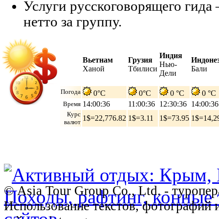
Услуги русскоговорящего гида
нетто за группу.
Индия
Вьетнам
Грузия
Индоне
Нью-
Ханой
Тбилиси
Бали
Дели
Погода
0°C
0°C
0 °C
0 °C
14:00:37
11:00:37
12:30:37
14:00:37
Время
Курс
1$=22,776.82
1$=3.11
1$=73.95
1$=14,2
валют
© Asia Tour Group Co., Ltd. - туропе
Использование текстов, фотографий 