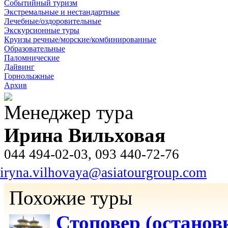
Событийный туризм
Экстремальные и нестандартные
Лечебные/оздоровительные
Экскурсионные туры
Круизы речные/морские/комбинированные
Образовательные
Паломнические
Дайвинг
Горнолыжные
Архив
Менеджер тура
Ирина Вильховая
044 494-02-03, 093 440-72-76
iryna.vilhovaya@asiatourgroup.com
Похожие туры
Стоповер (останов