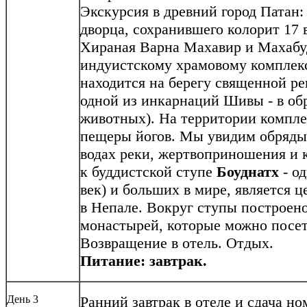
Экскурсия в древний город Патан
дворца, сохранившего колорит 17
Хираная Варна Махавир и Махабу
индуистскому храмовому компле
находится на берегу священной р
одной из инкарнаций Шивы - в об
животных). На территории компле
пещеры йогов. Мы увидим обряды
водах реки, жертвоприношения и 
к буддистской ступе
Боуднатх
- од
век) и больших в мире, является 
в Непале. Вокруг ступы построено
монастырей, которые можно посет
Возвращение в отель. Отдых.
Питание: завтрак.
День 3
Ранний завтрак в отеле и сдача но