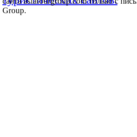
сайта asiatourgroup.com только с пи
Group.