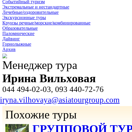
Событийный туризм
Экстремальные и нестандартные
Лечебные/оздоровительные
Экскурсионные туры
Круизы речные/морские/комбинированные
Образовательные
Паломнические
Дайвинг
Горнолыжные
Архив
Менеджер тура
Ирина Вильховая
044 494-02-03, 093 440-72-76
iryna.vilhovaya@asiatourgroup.com
Похожие туры
ГРУППОВОЙ ТУР З