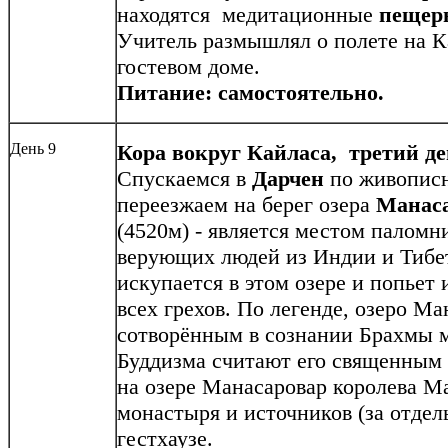
находятся медитационные
пещер
Учитель размышлял о полете на Ка
гостевом доме.
Питание: самостоятельно.
День 9
Кора вокруг Кайласа, третий ден
Спускаемся в
Дарчен
по живопис
переезжаем на берег озера
Манас
(4520м) - является местом паломн
верующих людей из Индии и Тибета
искупается в этом озере и попьет 
всех грехов. По легенде, озеро М
сотворённым в сознании Брахмы 
Буддизма считают его священным 
на озере Манасаровар королева М
монастыря и источников (за отдел
гестхаузе.