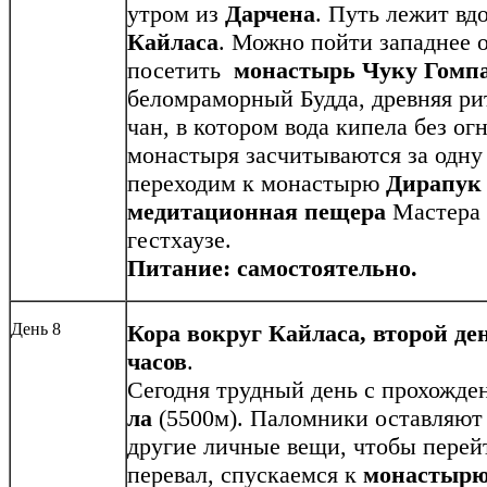
утром из
Дарчена
. Путь лежит вд
Кайласа
. Можно пойти западнее 
посетить
монастырь Чуку Гомп
беломраморный Будда, древняя р
чан, в котором вода кипела без огн
монастыря засчитываются за одну
переходим к монастырю
Дирапук
медитационная пещера
Мастера 
гестхаузе.
Питание: самостоятельно.
День 8
Кора вокруг Кайласа, второй ден
часов
.
Сегодня трудный день с прохожд
ла
(5500м). Паломники оставляют 
другие личные вещи, чтобы перей
перевал, спускаемся к
монастырю