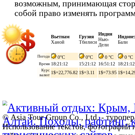
возможным, принимающая сторо
собой право изменять программ
Индия
Вьетнам
Грузия
Индоне
Нью-
Ханой
Тбилиси
Бали
Дели
Погода
0°C
0°C
0 °C
0 °C
18:21:13
15:21:13
16:51:13
18:21:13
Время
Курс
1$=22,776.82
1$=3.11
1$=73.95
1$=14,2
валют
© Asia Tour Group Co., Ltd. - туропе
Использование текстов, фотографий 