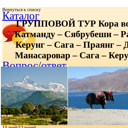
Вернуться к списку
Каталог
ГРУППОВОЙ ТУР Кора во
Катманду – Сябрубеши – Р
Керунг – Сага – Праянг – 
Манасаровар – Сага – Кер
Вопрос/ответ
13 дней/12 ночей