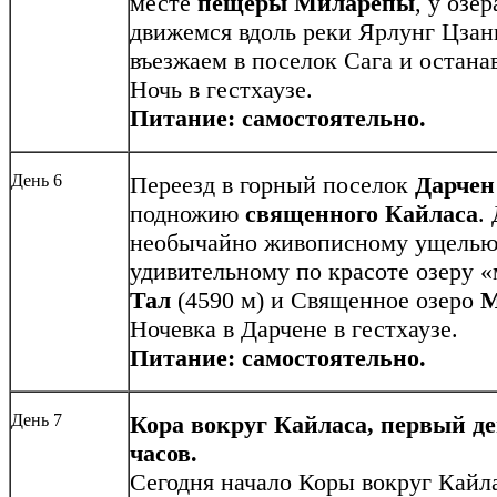
месте
пещеры Миларепы
, у озе
движемся вдоль реки Ярлунг Цзанг
въезжаем в поселок Сага и остана
Ночь в гестхаузе.
Питание: самостоятельно.
День 6
Переезд в горный поселок
Дарче
подножию
священного Кайласа
.
необычайно живописному ущелью 
удивительному по красоте озеру 
Тал
(4590 м) и Священное озеро
М
Ночевка в Дарчене в гестхаузе.
Питание: самостоятельно.
День 7
Кора вокруг Кайласа, первый ден
часов.
Сегодня начало Коры вокруг Кайл