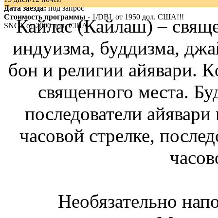
Дата заезда:
под запрос
Стоимость программы
- 1/DBL от
1950
дол. США!!!
Кайлас (Кайлаш) – свяще
SNGL от
2090
дол. США
индуизма, буддизма, джа
бон и религии айявари. К
священного места. Бу
последователи айявари 
часовой стрелке, послед
часов
Необязательно нап