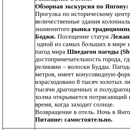
Обзорная экскурсия по Янгону:
Прогулка по историческому центр
величественные здания колониал
знаменитого
рынка традиционны
Боджи.
Посещение статуи
Лежащ
одной из самых больших в мире 
пагод мира
Шведагон пагоды (Sh
достопримечательность города, г
реликвии – волоски Будды. Пагод
метров, имеет конусовидную фор
израсходовано 8 тысяч золотых ли
тысячи драгоценных и полудраго
холма открывается потрясающий в
время, когда заходит солнце.
Возвращение в отель. Ночь в Янго
Питание: самостоятельно.