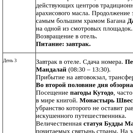
действующих центров традиционн
арахисового масла. Продолжение 
самым большим храмом Багана
Д
на одной из смотровых площадок.
Возвращение в отель.
Питание: завтрак.
День 3
Завтрак в отеле. Сдача номера.
Пе
Мандалай
(08:30 – 13:30).
Прибытие на автовокзал, трансфер
Во второй половине дня обзорн
Посещение
пагоды Кутодо
, част
в мире книгой.
Монастырь Швес
убранство которого не оставит р
искушенного путешественника.
Величественная
статуя Будды
Ма
почитаемых святынь страны. На з