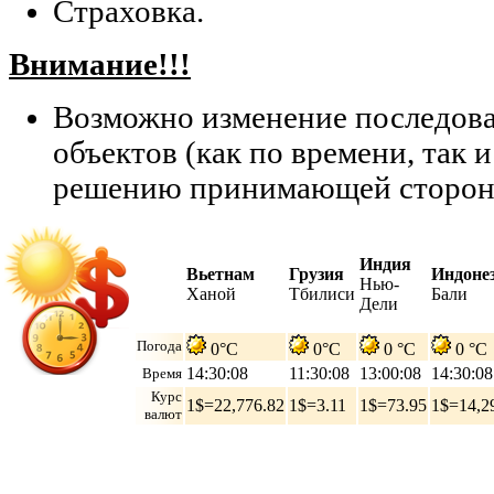
Страховка.
Внимание!!!
Возможно изменение последов
объектов (как по времени, так и
решению принимающей сторон
Индия
Вьетнам
Грузия
Индоне
Нью-
Ханой
Тбилиси
Бали
Дели
Погода
0°C
0°C
0 °C
0 °C
14:30:09
11:30:09
13:00:09
14:30:09
Время
Курс
1$=22,776.82
1$=3.11
1$=73.95
1$=14,2
валют