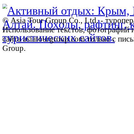
© Asia Tour Group Co., Ltd. - туропе
Использование текстов, фотографий 
сайта asiatourgroup.com только с пи
Group.