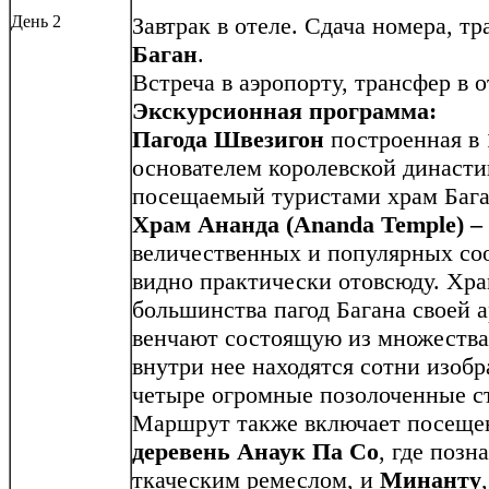
День 2
Завтрак в отеле. Сдача номера, тр
Баган
.
Встреча в аэропорту, трансфер в о
Экскурсионная программа:
Пагода Швезигон
построенная в 
основателем королевской династ
посещаемый туристами храм Бага
Храм Ананда (Ananda Temple) –
величественных и популярных соо
видно практически отовсюду. Хра
большинства пагод Багана своей 
венчают состоящую из множества 
внутри нее находятся сотни изоб
четыре огромные позолоченные ст
Маршрут также включает посещ
деревень
Анаук Па Со
, где поз
ткаческим ремеслом, и
Минанту