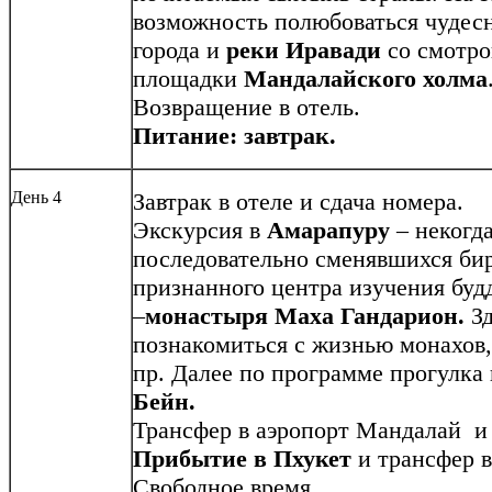
возможность полюбоваться чуде
города и
реки Иравади
со смотро
площадки
Мандалайского холма
Возвращение в отель.
Питание: завтрак.
День 4
Завтрак в отеле и сдача номера.
Экскурсия в
Амарапуру
– некогд
последовательно сменявшихся би
признанного центра изучения буд
–
монастыря Маха Гандарион.
З
познакомиться с жизнью монахов
пр. Далее по программе прогулка
Бейн.
Трансфер в аэропорт Мандалай и 
Прибытие в Пхукет
и трансфер в
Свободное время.