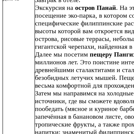
Экскурсия на
остров Панай
. На э
посещение эко-парка, в котором 
специфические филиппинские раст
высоты которой вам откроется ви
острова, рисовые террасы, небол
гигантской черепахи, найденная в 
Далее мы посетим
пещеру Панги
миллионов лет. Это поистине инт
древнейшими сталактитами и ста
безобидных летучих мышей. Пещер
весьма комфортной для прохожден
Затем мы направимся на холодны
источники, где вы сможете вдовол
пообедать (мясное и куриное барб
запечённая в банановом листе, ов
тропические фрукты, а также про
напитки: знаменитый филиппински