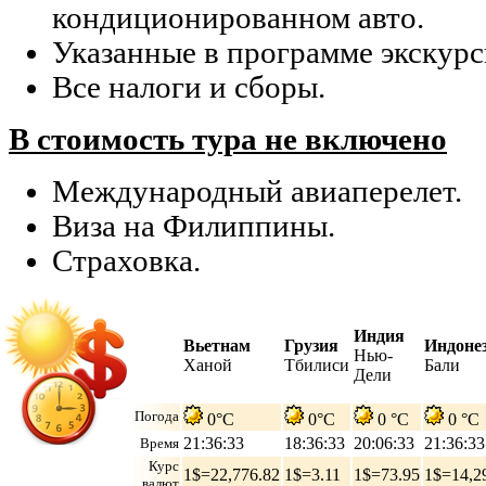
кондиционированном авто.
Указанные в программе экскурс
Все налоги и сборы.
В стоимость тура не включено
Международный авиаперелет.
Виза на Филиппины.
Страховка.
Индия
Вьетнам
Грузия
Индоне
Нью-
Ханой
Тбилиси
Бали
Дели
Погода
0°C
0°C
0 °C
0 °C
21:36:34
18:36:34
20:06:34
21:36:34
Время
Курс
1$=22,776.82
1$=3.11
1$=73.95
1$=14,2
валют