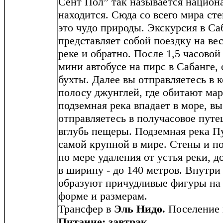
Сент Пол” так называется национ
находится. Сюда со всего мира ст
это чудо природы. Экскурсия в Са
представляет собой поездку на ве
реке и обратно. После 1,5 часово
мини автобусе на пирс в Сабанге, 
бухты. Далее вы отправляетесь в 
полосу джунглей, где обитают ма
подземная река впадает в море, вы
отправляетесь в получасовое путе
вглубь пещеры. Подземная река П
самой крупной в мире. Стены и 
по мере удаления от устья реки, д
в ширину - до 140 метров. Внутр
образуют причудливые фигуры на 
форме и размерам.
Трансфер в
Эль Нидо.
Поселение в
Питание: завтрак.