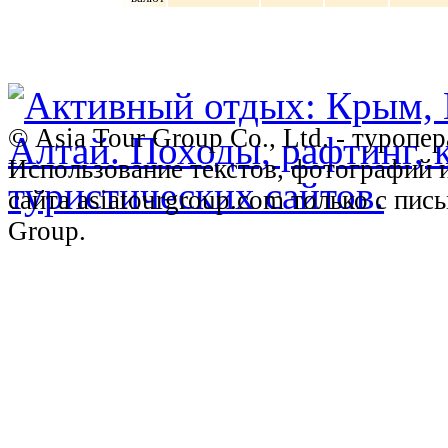
© Asia Tour Group Co., Ltd. - туропе
Использование текстов, фотографий 
сайта asiatourgroup.com только с пи
Group.