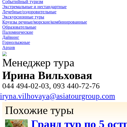
Событийный туризм
Экстремальные и нестандартные
Лечебные/оздоровительные
Экскурсионные туры
Круизы речные/морские/комбинированные
Образовательные
Паломнические
Дайвинг
Горнолыжные
Архив
Менеджер тура
Ирина Вильховая
044 494-02-03, 093 440-72-76
iryna.vilhovaya@asiatourgroup.com
Похожие туры
Гранд тур по 5 ос