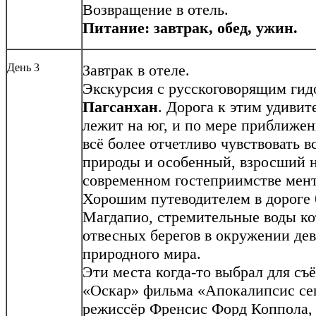
Возвращение в отель.
Питание: завтрак, обед, ужин.
День 3
Завтрак в отеле.
Экскурсия с русскоговорящим ги
Пагсанхан
. Дорога к этим удиви
лежит на юг, и по мере приближен
всё более отчетливо чувствовать 
природы и особенный, взросший н
современном гостеприимстве мен
Хорошим путеводителем в дороге 
Магдапио, стремительные воды ко
отвесных берегов в окружении дев
природного мира.
Эти места когда-то выбрал для съ
«Оскар» фильма «Апокалипсис се
режиссёр Френсис Форд Коппола, 