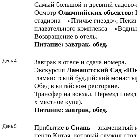
Самый большой и древний садово-
Осмотр
Олимпийских объектов:
стадиона – «Птичье гнездо», Пеки
плавательного комплекса – «Водны
Возвращение в отель.
Питание: завтрак, обед.
День 4
Завтрак в отеле и сдача номера.
Экскурсия
Ламаистский Сад
«Юн
ламаистский буддийский монастыр
Обед в китайском ресторане.
Трансфер на вокзал. Переезд поездо
х местное купе).
Питание:
завтрак,
обед.
День 5
Прибытие в
Сиань
– знаменитый 
центр Китая, который служил сто