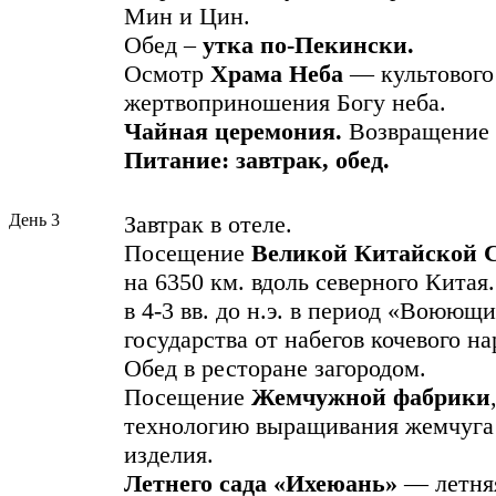
Мин и Цин.
Обед –
утка по-Пекинcки.
Осмотр
Храма Неба
— культового
жертвоприношения Богу неба.
Чайная
церемония.
Возвращение 
Питание: завтрак, обед.
День 3
Завтрак в отеле.
Посещение
Великой Китайской 
на 6350 км. вдоль северного Китая
в 4-3 вв. до н.э. в период «Воюющ
государства от набегов кочевого на
Обед в ресторане загородом.
Посещение
Жемчужной фабрики
технологию выращивания жемчуга
изделия.
Летнего сада
«Ихеюань»
— летня