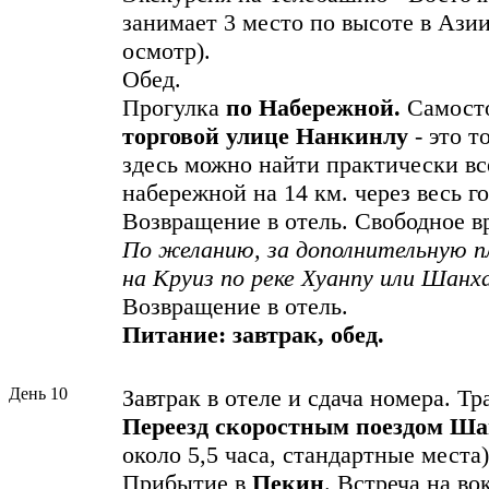
занимает 3 место по высоте в Ази
осмотр).
Обед.
Прогулка
по Набережной.
Самосто
торговой улице Нанкинлу
- это 
здесь можно найти практически вс
набережной на 14 км. через весь го
Возвращение в отель. Свободное в
По желанию, за дополнительную 
на Круиз по реке Хуанпу или Шанха
Возвращение в отель.
Питание: завтрак, обед.
День 10
Завтрак в отеле и сдача номера. Тр
Переезд
скоростным
поездом
Ша
около 5,5 часа, стандартные места)
Прибытие в
Пекин
. Встреча на во