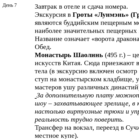
День 7
Завтрак в отеле и сдача номера.
Экскурсия в
Гроты «Лунмэнь» (Г
являются буддийским пещерным м
наиболее значительных пещерных 
Название означает «ворота дракона
Обед.
Монастырь Шаолинь
(495 г.) – 
искусств Китая. Сюда приезжают в
тела (в экскурсию включен осмотр
ступ на монастырском кладбище, 
мастеров ушу различных династий
За дополнительную плату
можно
шоу – захватывающее зрелище, в
настолько виртуозные трюки и уп
реальность трудно поверить.
Трансфер на вокзал, переезд в Сучж
местное купе).