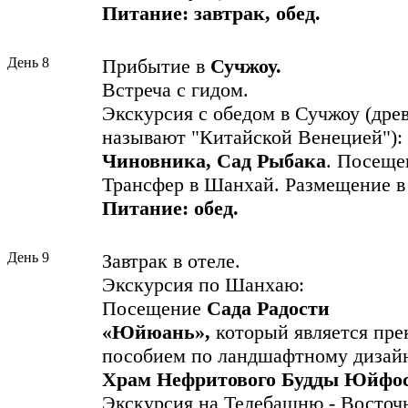
Питание: завтрак, обед.
День 8
Прибытие в
Сучжоу.
Встреча с гидом.
Экскурсия с обедом в Сучжоу (древ
называют "Китайской Венецией"):
Чиновника, Сад Рыбака
. Посещ
Трансфер в Шанхай. Размещение в 
Питание: обед.
День 9
Завтрак в отеле.
Экскурсия по Шанхаю:
Посещение
Сада Радости
«Юйюань»,
который
является
пре
пособием по ландшафтному дизайн
Храм Нефритового Будды Юйфо
Экскурсия на Телебашню - Восточ