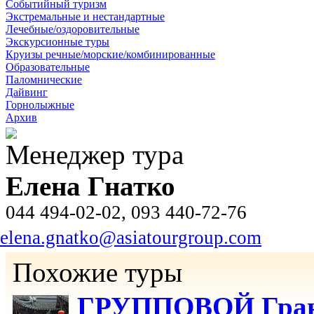
Событийный туризм
Экстремальные и нестандартные
Лечебные/оздоровительные
Экскурсионные туры
Круизы речные/морские/комбинированные
Образовательные
Паломнические
Дайвинг
Горнолыжные
Архив
Менеджер тура
Елена Гнатко
044 494-02-02, 093 440-72-76
elena.gnatko@asiatourgroup.com
Похожие туры
ГРУППОВОЙ Гранд