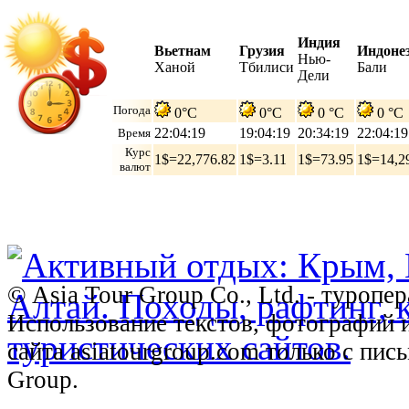
Индия
Вьетнам
Грузия
Индоне
Нью-
Ханой
Тбилиси
Бали
Дели
Погода
0°C
0°C
0 °C
0 °C
22:04:20
19:04:20
20:34:20
22:04:20
Время
Курс
1$=22,776.82
1$=3.11
1$=73.95
1$=14,2
валют
© Asia Tour Group Co., Ltd. - туропе
Использование текстов, фотографий 
сайта asiatourgroup.com только с пи
Group.