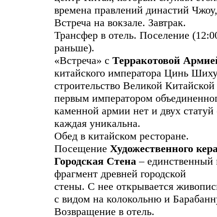
времена правлений династий Чжоу,
Встреча на вокзале. Завтрак.
Трансфер в отель. Поселение (12:0
раньше).
«Встреча» с
Терракотовой Арми
китайского императора Цинь Шиху
строительство Великой Китайской ст
первым императором объединенног
каменной армии нет и двух статуй
каждая уникальна.
Обед в китайском ресторане.
Посещение
Художественного
кера
Городская Стена
– единственный 
фрагмент древней городской
стены. С нее открывается живопис
с видом на колокольню и Барабан
Возвращение в отель.