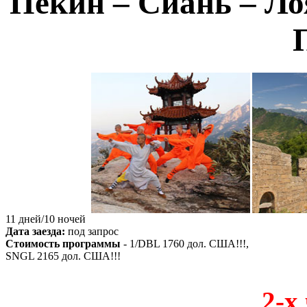
Пекин – Сиань – Ло
П
11 дней/10 ночей
Дата заезда:
под запрос
Стоимость программы
- 1/DBL
1760
дол. США!!!,
SNGL
2165
дол. США!!!
2-х